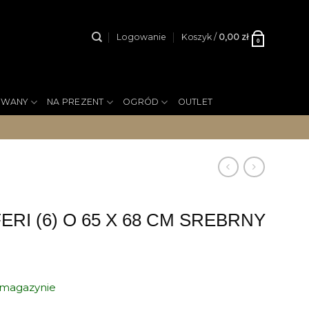
Logowanie
Koszyk /
0,00
zł
0
YWANY
NA PREZENT
OGRÓD
OUTLET
ERI (6) O 65 X 68 CM SREBRNY
a magazynie
ERI (6) O 65 X 68 CM SREBRNY