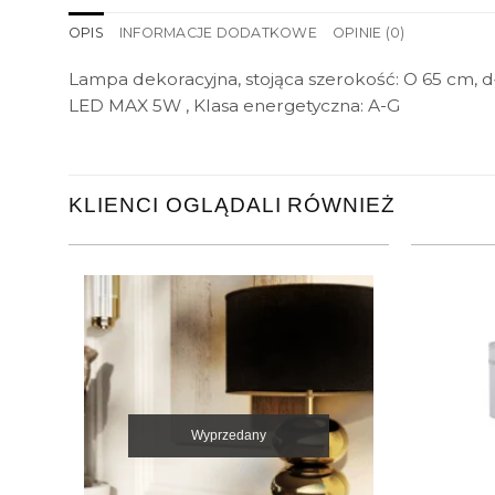
OPIS
INFORMACJE DODATKOWE
OPINIE (0)
Lampa dekoracyjna, stojąca szerokość: O 65 cm, dłu
LED MAX 5W , Klasa energetyczna: A-G
KLIENCI OGLĄDALI RÓWNIEŻ
Wyprzedany