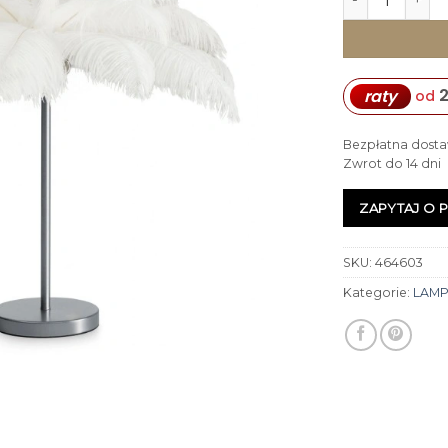
2
raty
od
Bezpłatna dosta
Zwrot do 14 dni
ZAPYTAJ O 
SKU:
464603
Kategorie:
LAMP