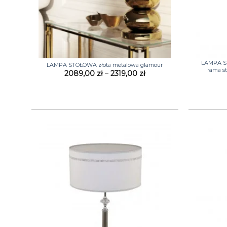
+
+
LAMPA S
LAMPA STOŁOWA złota metalowa glamour
rama s
Zakres
2089,00
zł
–
2319,00
zł
cen:
od
2089,00 zł
do
2319,00 zł