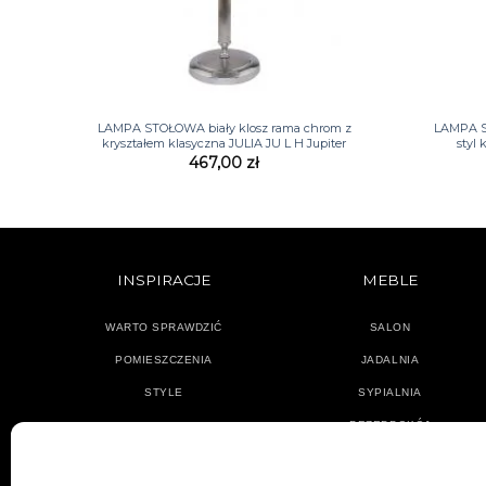
+
+
LAMPA STOŁOWA biały klosz rama chrom z
LAMPA S
kryształem klasyczna JULIA JU L H Jupiter
styl
467,00
zł
INSPIRACJE
MEBLE
WARTO SPRAWDZIĆ
SALON
POMIESZCZENIA
JADALNIA
STYLE
SYPIALNIA
PRZEDPOKÓJ