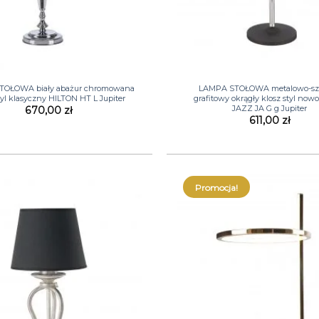
+
TOŁOWA biały abażur chromowana
LAMPA STOŁOWA metalowo-sz
tyl klasyczny HILTON HT L Jupiter
grafitowy okrągły klosz styl now
JAZZ JA G g Jupiter
670,00
zł
611,00
zł
Promocja!