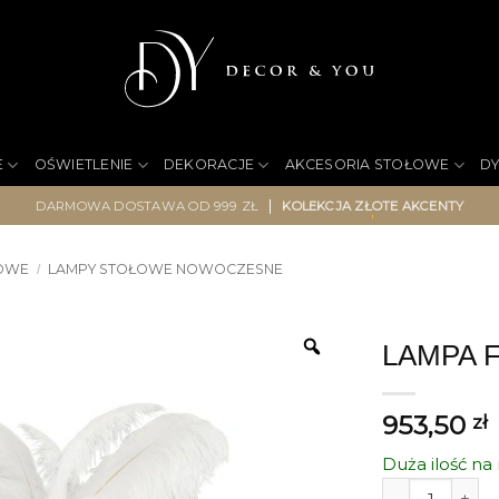
E
OŚWIETLENIE
DEKORACJE
AKCESORIA STOŁOWE
D
|
DARMOWA DOSTAWA OD 999 ZŁ
KOLEKCJA ZŁOTE AKCENTY
ŁOWE
LAMPY STOŁOWE NOWOCZESNE
/
LAMPA F
953,50
zł
Duża ilość n
ilość LAMPA F