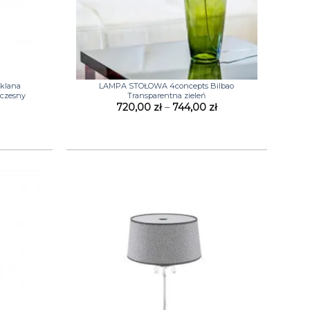
+
klana
LAMPA STOŁOWA 4concepts Bilbao
oczesny
Transparentna zieleń
Zakres
720,00
zł
–
744,00
zł
cen:
od
720,00 zł
do
744,00 zł