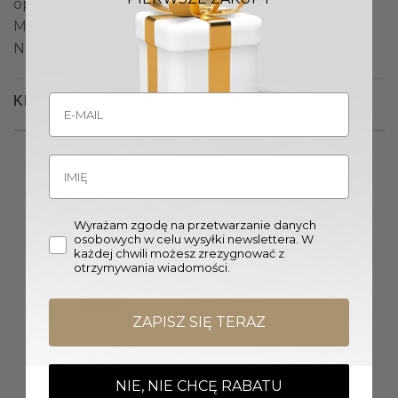
oplot tekstylny
Maksymalna moc żarówki żarowej: 40W
Napięcie: 220-240V
KLIENCI OGLĄDALI RÓWNIEŻ
Wyrażam zgodę na przetwarzanie danych
osobowych w celu wysyłki newslettera. W
każdej chwili możesz zrezygnować z
otrzymywania wiadomości.
ZAPISZ SIĘ TERAZ
LAMPA STOŁOWA metalowo-
LAMPA STOŁOWA metalowo-
szklana grafitowy okrągły
szklana biały okrągły klosz
klosz styl nowoczesny JAZZ
styl nowoczesny JAZZ JA G b
NIE, NIE CHCĘ RABATU
JA G g Jupiter
Jupiter