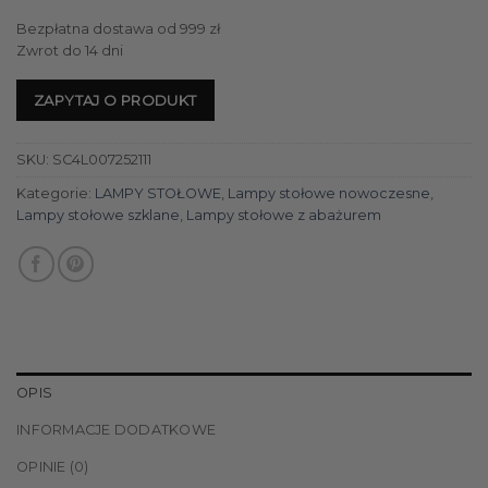
Bezpłatna dostawa od 999 zł
Zwrot do 14 dni
ZAPYTAJ O PRODUKT
SKU:
SC4L007252111
Kategorie:
LAMPY STOŁOWE
,
Lampy stołowe nowoczesne
,
Lampy stołowe szklane
,
Lampy stołowe z abażurem
OPIS
INFORMACJE DODATKOWE
OPINIE (0)