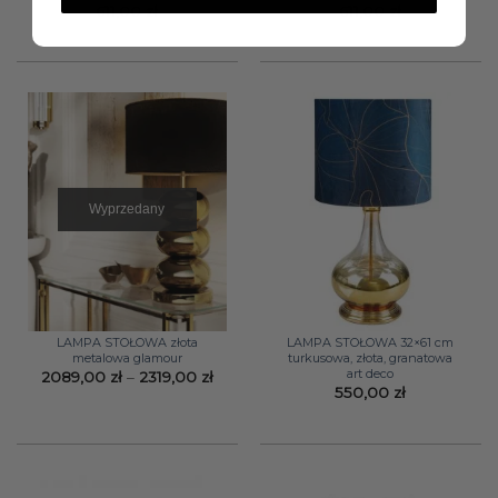
611,00
zł
611,00
zł
Wyprzedany
LAMPA STOŁOWA złota
LAMPA STOŁOWA 32×61 cm
metalowa glamour
turkusowa, złota, granatowa
art deco
Zakres
2089,00
zł
–
2319,00
zł
cen:
550,00
zł
od
2089,00 zł
do
2319,00 zł