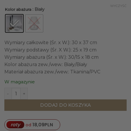
WYCZYŚĆ
: Biały
Kolor abażura
Wymiary całkowite (Śr. x W.): 30 x 37 cm
Wymiary podstawy (Śr. X W.): 25 x 19 cm
Wymiary abażura (Śr. x W.): 30/15 x 18 cm
Kolor abażura zew./wew.: Biały/Biały
Materiał abażura zew./wew.: Tkanina/PVC
W magazynie
ilość LAMPA STOŁOWA 4concepts Bergen Czarny transpar
DODAJ DO KOSZYKA
raty
18,09
PLN
od