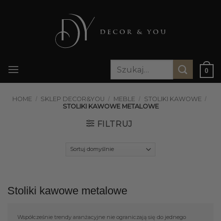
Przewiń
do
zawartości
Szukaj:
0
HOME
/
SKLEP DECOR&YOU
/
MEBLE
/
STOLIKI KAWOWE
/
STOLIKI KAWOWE METALOWE
FILTRUJ
Stoliki kawowe metalowe
Współcześnie trendy aranżacyjne nie ograniczają się do jednego