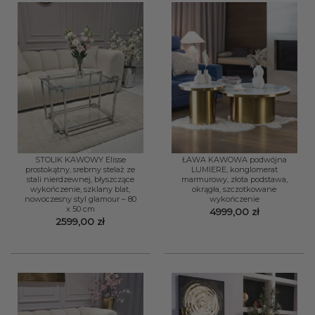
STOLIK KAWOWY Elisse
ŁAWA KAWOWA podwójna
prostokątny, srebrny stelaż ze
LUMIERE, konglomerat
stali nierdzewnej, błyszczące
marmurowy, złota podstawa,
wykończenie, szklany blat,
okrągła, szczotkowane
nowoczesny styl glamour – 80
wykończenie
x 50 cm
4999,00
zł
2599,00
zł