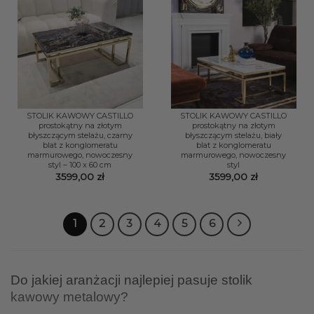
STOLIK KAWOWY CASTILLO
STOLIK KAWOWY CASTILLO
prostokątny na złotym
prostokątny na złotym
błyszczącym stelażu, czarny
błyszczącym stelażu, biały
blat z konglomeratu
blat z konglomeratu
marmurowego, nowoczesny
marmurowego, nowoczesny
styl – 100 x 60 cm
styl
3599,00
zł
3599,00
zł
1
2
3
4
5
6
Do jakiej aranżacji najlepiej pasuje stolik
kawowy metalowy?