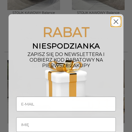
STOLIK KAWOWY Balance
STOLIK KAWOWY Balance
Orio, złota błyszcząca
Orio, srebrna błyszcząca
podstawa w formie trzech
podstawa w formie trzech
kul, okrągły biały blat ze
kul, okrągły biały blat ze
RABAT
spieku kamiennego,
spieku kamiennego,
nowoczesny styl
nowoczesny styl
2399,00
zł
2399,00
zł
NIESPODZIANKA
ZAPISZ SIĘ DO NEWSLETTERA I
ODBIERZ KOD RABATOWY NA
PIERWSZE ZAKUPY
ZESTAW DWÓCH STOLIKÓW
ZESTAW STOLIKÓW
KAWOWYCH Anne Silver
KAWOWYCH 2w1 na złotym