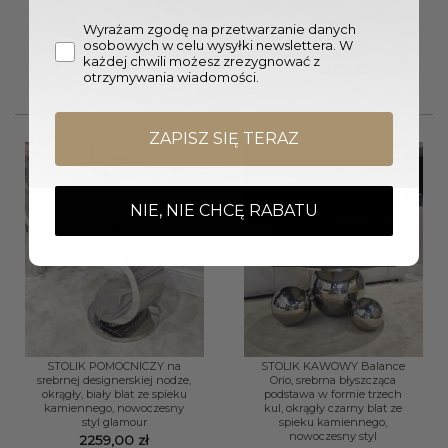
biały, ryflowany, 1 szuflada,
błyszczącym, metalowym
srebrne błyszczące elementy,
stelażu, białe blaty z
Wyrażam zgodę na przetwarzanie danych
srebrne nogi, blat z
konglomeratu marmurowego,
osobowych w celu wysyłki newslettera. W
konglomeratu marmurowego
nowoczesny styl
każdej chwili możesz zrezygnować z
4999,00
zł
2699,00
zł
otrzymywania wiadomości.
ZAPISZ SIĘ TERAZ
NIE, NIE CHCĘ RABATU
Wyprzedany
STOLIK POMOCNICZY na
STOLIK KAWOWY Balance
srebrnej designerskiej nodze,
Orio, srebrna błyszcząca
okrągły, biały blat ze spieku
podstawa w formie trzech
kamiennego, nowoczesny
kul, okrągły czarny blat ze
styl glamour
spieku kamiennego,
nowoczesny styl
2259,00
zł