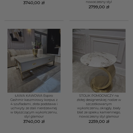
nowoczesny styl
3740,00
zł
2799,00
zł
ŁAWA KAWOWA Espiro
STOLIK POMOCNICZY na
Cashmir kaszmirowy korpus z
złotej designerskiej nodze w
4 szufladami, złota podstawa i
szczotkowanym
uchwyty ze stali nierdzewnej
wykończeniu, okrągły, biały
w błyszczącym wykończeniu,
blat ze spieku kamiennego,
styl glamour
nowoczesny styl glamour
3740,00
zł
2259,00
zł