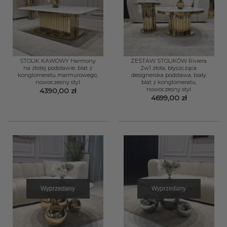
STOLIK KAWOWY Harmony
ZESTAW STOLIKÓW Riviera
na złotej podstawie, blat z
2w1 złota, błyszcząca
konglomeratu marmurowego,
designerska podstawa, biały
nowoczesny styl
blat z konglomeratu,
nowoczesny styl
4390,00
zł
4699,00
zł
Wyprzedany
Wyprzedany