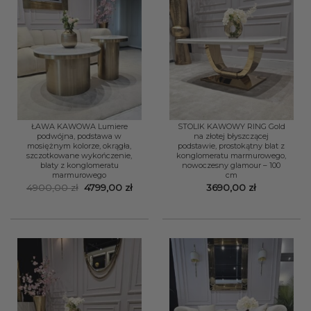
ŁAWA KAWOWA Lumiere
STOLIK KAWOWY RING Gold
podwójna, podstawa w
na złotej błyszczącej
mosiężnym kolorze, okrągła,
podstawie, prostokątny blat z
szczotkowane wykończenie,
konglomeratu marmurowego,
blaty z konglomeratu
nowoczesny glamour – 100
marmurowego
cm
Pierwotna
Aktualna
4900,00
zł
4799,00
zł
3690,00
zł
cena
cena
wynosiła:
wynosi:
4900,00 zł.
4799,00 zł.