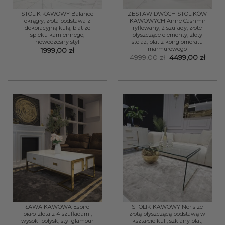
STOLIK KAWOWY Balance
ZESTAW DWÓCH STOLIKÓW
okrągły, złota podstawa z
KAWOWYCH Anne Cashmir
dekoracyjną kulą, blat ze
ryflowany, 2 szufady, złote
spieku kamiennego,
błyszczące elementy, złoty
nowoczesny styl
stelaż, blat z konglomeratu
marmurowego
1999,00
zł
Pierwotna
Aktua
4999,00
zł
4499,00
zł
cena
cena
wynosiła:
wynos
4999,00 zł.
4499,
ŁAWA KAWOWA Espiro
STOLIK KAWOWY Neris ze
biało-złota z 4 szufladami,
złotą błyszczącą podstawą w
wysoki połysk, styl glamour
kształcie kuli, szklany blat,