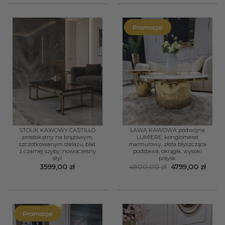
Promocja!
STOLIK KAWOWY CASTILLO
ŁAWA KAWOWA podwójna
prostokątny na brązowym,
LUMIERE, konglomerat
szczotkowanym stelażu, blat
marmurowy, złota błyszcząca
z czarnej szyby, nowoczesny
podstawa, okrągła, wysoki
styl
połysk
Pierwotna
Aktua
3599,00
zł
4900,00
zł
4799,00
zł
cena
cena
wynosiła:
wynos
4900,00 zł.
4799,
Promocja!