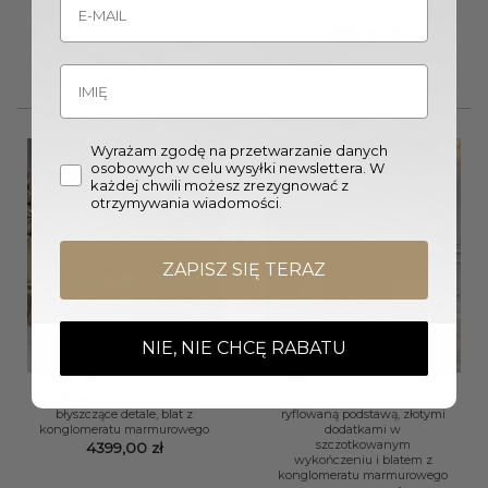
dodatkami w błyszczącym
konglomeratu marmurowego
wykończeniu i blatem z
4399,00
zł
konglomeratu marmurowego
6690,00
zł
Wyrażam zgodę na przetwarzanie danych
osobowych w celu wysyłki newslettera. W
każdej chwili możesz zrezygnować z
otrzymywania wiadomości.
Wyprzedany
Wyprzedany
ZAPISZ SIĘ TERAZ
NIE, NIE CHCĘ RABATU
KONSOLA Prestige biała,
STÓŁ JADALNIANY Prestige
ryflowana podstawa, złote,
Cashmir Fosco z kaszmirową
błyszczące detale, blat z
ryflowaną podstawą, złotymi
konglomeratu marmurowego
dodatkami w
szczotkowanym
4399,00
zł
wykończeniu i blatem z
konglomeratu marmurowego