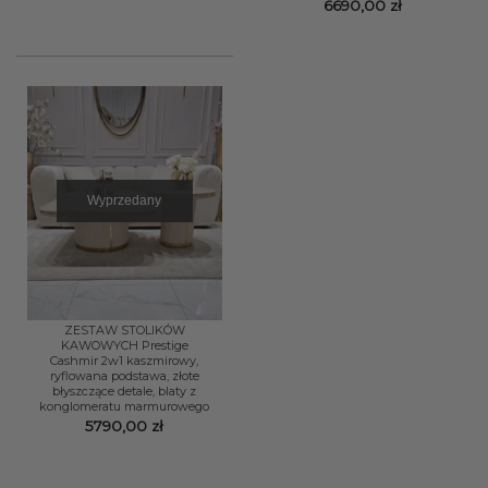
6690,00
zł
Wyprzedany
ZESTAW STOLIKÓW
KAWOWYCH Prestige
Cashmir 2w1 kaszmirowy,
ryflowana podstawa, złote
błyszczące detale, blaty z
konglomeratu marmurowego
5790,00
zł