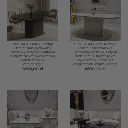
STÓŁ JADALNIANY Prestige
STÓŁ JADALNIANY Prestige
Nero z czarną ryflowaną
Cashmir z kaszmirową
podstawą, złotymi dodatkami
ryflowaną podstawą, złotymi
w błyszczącym wykończeniu
dodatkami w błyszczącym
i blatem ze spieku
wykończeniu i blatem z
kamiennego
konglomeratu marmurowego
6690,00
zł
6690,00
zł