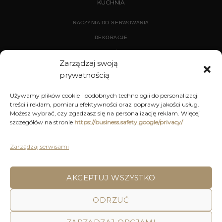
KUCHNIA
NACZYNIA DO SERWOWANIA
DEKORACJE
WYPOSAŻENIE
Zarządzaj swoją
prywatnością
ARCHIWUM
Używamy plików cookie i podobnych technologii do personalizacji
treści i reklam, pomiaru efektywności oraz poprawy jakości usług.
DEKORACJE
Możesz wybrać, czy zgadzasz się na personalizację reklam. Więcej
szczegółów na stronie
https://business.safety.google/privacy/
KUCHNIA
MEBLE
Zarządzaj serwisami
OŚWIETLENIE
AKCEPTUJ WSZYSTKO
ODRZUĆ
POLITYKA PRYWATNOŚCI
REGULAMIN SKLEPU ON-LINE
WYSYŁKA
DOSTAWA
ZWROTY I REKLAMACJE
HOME
DECOR AND YOU