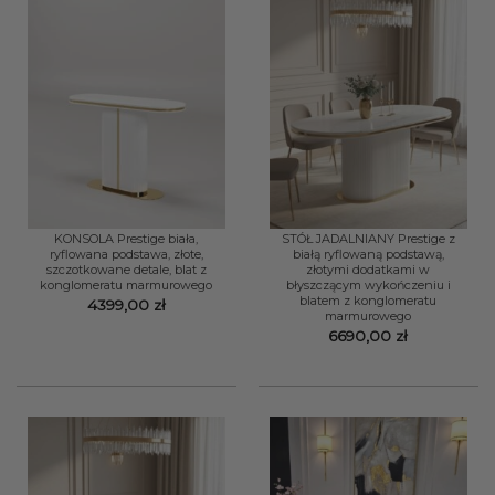
KONSOLA Prestige biała,
STÓŁ JADALNIANY Prestige z
ryflowana podstawa, złote,
białą ryflowaną podstawą,
szczotkowane detale, blat z
złotymi dodatkami w
konglomeratu marmurowego
błyszczącym wykończeniu i
blatem z konglomeratu
4399,00
zł
marmurowego
6690,00
zł