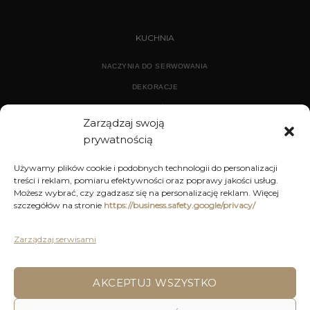
KUCHNIA
NACZYNIA DO SERWOWANIA
DEKORACJE
WYPOSAŻENIE
Zarządzaj swoją
prywatnością
ARCHIWUM
Używamy plików cookie i podobnych technologii do personalizacji
treści i reklam, pomiaru efektywności oraz poprawy jakości usług.
DEKORACJE
Możesz wybrać, czy zgadzasz się na personalizację reklam. Więcej
szczegółów na stronie
https://business.safety.google/privacy/
KUCHNIA
MEBLE
Zarządzaj serwisami
OŚWIETLENIE
AKCEPTUJ WSZYSTKO