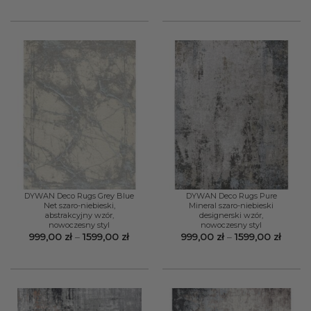
od
od
999,00 zł
999,00
do
do
1599,00 zł
1599,0
DYWAN Deco Rugs Grey Blue
DYWAN Deco Rugs Pure
Net szaro-niebieski,
Mineral szaro-niebieski
abstrakcyjny wzór,
designerski wzór,
nowoczesny styl
nowoczesny styl
Zakres
Zakre
999,00
zł
–
1599,00
zł
999,00
zł
–
1599,00
zł
cen:
cen:
od
od
999,00 zł
999,00
do
do
1599,00 zł
1599,0