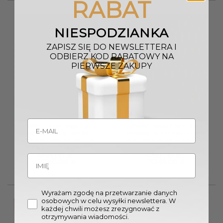
RABAT
do
do
15749,00 zł
15749,00 zł
NIESPODZIANKA
ZAPISZ SIĘ DO NEWSLETTERA I
ODBIERZ KOD RABATOWY NA
PIERWSZE ZAKUPY
DYWAN Flicker Beige Light
DYWAN Noble Cream Black
Grey prostokątny, beżowo-
prostokątny, kremowo-czarny
szara szachownica, ręcznie
wzór, ręcznie tkany z wełny i
tkany z wełny i wiskozy
wiskozy
4799,00
zł
–
4799,00
zł
–
Zakres
Zakres
15749,00
zł
15749,00
zł
cen:
cen:
od
od
4799,00 zł
4799,00 zł
do
do
Wyrażam zgodę na przetwarzanie danych
15749,00 zł
15749,00 zł
osobowych w celu wysyłki newslettera. W
każdej chwili możesz zrezygnować z
otrzymywania wiadomości.