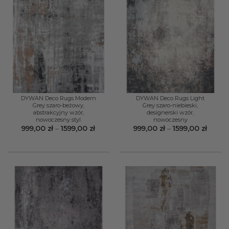
DYWAN Deco Rugs Modern
DYWAN Deco Rugs Light
Grey szaro-beżowy,
Grey szaro-niebieski,
abstrakcyjny wzór,
designerski wzór,
nowoczesny styl
nowoczesny
Zakres
Zakre
999,00
zł
–
1599,00
zł
999,00
zł
–
1599,00
zł
cen:
cen:
od
od
999,00 zł
999,00
do
do
1599,00 zł
1599,0