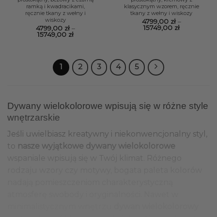
ramką i kwadracikami,
klasycznym wzorem, ręcznie
ręcznie tkany z wełny i
tkany z wełny i wiskozy
wiskozy
4799,00
zł
–
Zakres
15749,00
zł
4799,00
zł
–
cen:
Zakres
15749,00
zł
od
cen:
4799,00 zł
od
do
4799,00 zł
15749,00 zł
do
15749,00 zł
1
2
3
4
5
Dywany wielokolorowe wpisują się w różne style
wnętrzarskie
Jeśli uwielbiasz kreatywny i niekonwencjonalny styl,
to
nasze wyjątkowe dywany wielokolorowe
wspaniale wpisują się w Twój klimat. Różnego
rodzaju wzory czy motywy, bogata paleta kolorów
nadają pomieszczeniom charakterystyczną
atmosferę swobody i oryginalności. Nawet w
minimalistycznym wnętrzu
dywan wielokolorowy