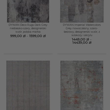
DYWAN Deco Rugs Dark Grey
DYWAN Imperial Watercolors
niebiesko-szary, designerski
Grey nowoczesny, szaro-
wzór, polska marka
beżowy, designerski wzór, z
wiskozy i akrylu
Zakres
999,00
zł
–
1599,00
zł
cen:
1449,00
zł
–
od
Zakres
14439,00
zł
999,00 zł
cen:
do
od
1599,00 zł
1449,00 zł
do
14439,00 zł