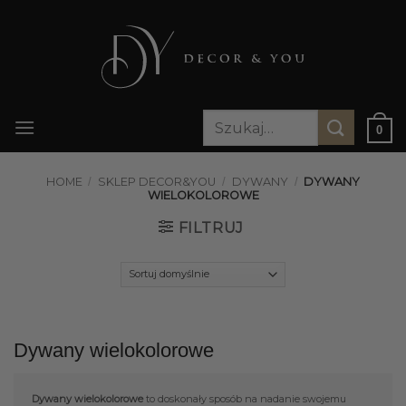
Przewiń
do
zawartości
Szukaj:
0
HOME
/
SKLEP DECOR&YOU
/
DYWANY
/
DYWANY
WIELOKOLOROWE
FILTRUJ
Dywany wielokolorowe
Dywany wielokolorowe
to doskonały sposób na nadanie swojemu