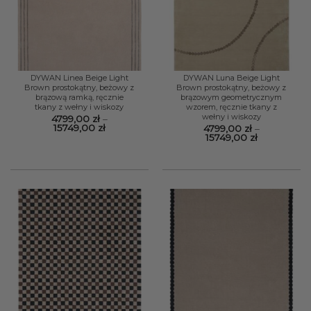
DYWAN Linea Beige Light
DYWAN Luna Beige Light
Brown prostokątny, beżowy z
Brown prostokątny, beżowy z
brązową ramką, ręcznie
brązowym geometrycznym
tkany z wełny i wiskozy
wzorem, ręcznie tkany z
wełny i wiskozy
4799,00
zł
–
Zakres
15749,00
zł
4799,00
zł
–
cen:
Zakres
15749,00
zł
od
cen:
4799,00 zł
od
do
4799,00 zł
15749,00 zł
do
15749,00 zł