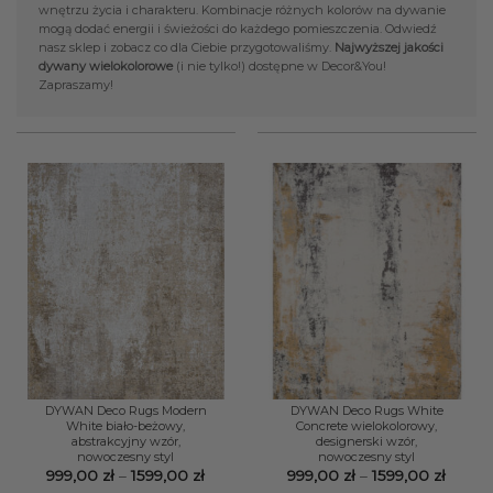
wnętrzu życia i charakteru. Kombinacje różnych kolorów na dywanie
mogą dodać energii i świeżości do każdego pomieszczenia. Odwiedź
nasz sklep i zobacz co dla Ciebie przygotowaliśmy.
Najwyższej jakości
dywany wielokolorowe
(i nie tylko!) dostępne w Decor&You!
Zapraszamy!
DYWAN Deco Rugs Modern
DYWAN Deco Rugs White
White biało-beżowy,
Concrete wielokolorowy,
abstrakcyjny wzór,
designerski wzór,
nowoczesny styl
nowoczesny styl
Zakres
Zakre
999,00
zł
–
1599,00
zł
999,00
zł
–
1599,00
zł
cen:
cen: