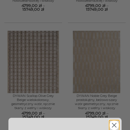
nowozelandzkiej i wiskozy
nowozelandzkiej i wiskozy
4799,00
zł
–
4799,00
zł
–
Zakres
Zakres
15749,00
zł
15749,00
zł
cen:
cen:
od
od
4799,00 zł
4799,00 zł
do
do
15749,00 zł
15749,00 zł
DYWAN Scallop Olive Grey
DYWAN Noble Grey Beige
Beige wielokolorowy,
prostokątny, beżowo-szary
geometryczny wzór, ręcznie
wzór geometryczny, ręcznie
tkany z wełny i wiskozy
tkany z wełny i wiskozy
4799,00
zł
–
4799,00
zł
–
Zakres
Zakres
15749,00
zł
15749,00
zł
cen:
cen:
od
od
4799,00 zł
4799,00 zł