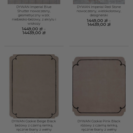
DYWAN Imperial Blue
DYWAN Imperial Red Stone
Shutter nowoczesny,
nowoczesny, wielokolorowy,
geometryczny wzór,
designerski
niebiesko-beżowy, z akrylu i
1449,00
zł
–
wiskozy
Zakres
14439,00
zł
cen:
1449,00
zł
–
od
Zakres
14439,00
zł
1449,00 zł
cen:
do
od
14439,00 zł
1449,00 zł
do
14439,00 zł
DYWAN Cookie Beige Black
DYWAN Cookie Pink Black
beżowy z czarną ramką,
różowy z czarną ramką,
ręcznie tkany z wełny
ręcznie tkany z wełny