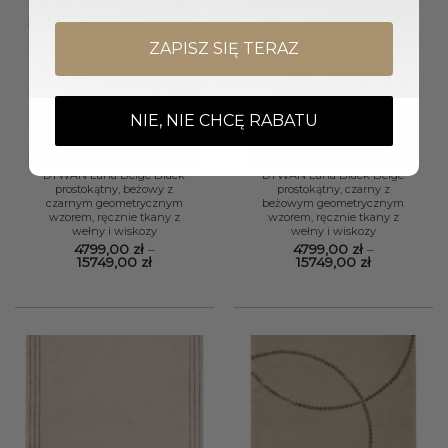
ZAPISZ SIĘ TERAZ
NIE, NIE CHCĘ RABATU
DYWAN Luna Beige Black
DYWAN Luna Black Beige
prostokątny, beżowy z
prostokątny, czarny z
czarnym geometrycznym
beżowym geometrycznym
wzorem, ręcznie tkany z
wzorem, ręcznie tkany z
wełny i wiskozy
wełny i wiskozy
4799,00
zł
–
4799,00
zł
–
Zakres
Zakres
15749,00
zł
15749,00
zł
cen:
cen:
od
od
4799,00 zł
4799,00 zł
do
do
15749,00 zł
15749,00 zł