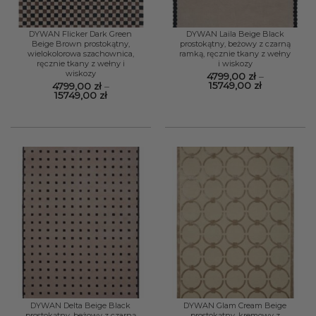
DYWAN Flicker Dark Green
DYWAN Laila Beige Black
Beige Brown prostokątny,
prostokątny, beżowy z czarną
wielokolorowa szachownica,
ramką, ręcznie tkany z wełny
ręcznie tkany z wełny i
i wiskozy
wiskozy
4799,00
zł
–
Zakres
15749,00
zł
4799,00
zł
–
cen:
Zakres
15749,00
zł
od
cen:
4799,00 zł
od
do
4799,00 zł
15749,00 zł
do
15749,00 zł
DYWAN Delta Beige Black
DYWAN Glam Cream Beige
prostokątny, beżowy z czarną
prostokątny, kremowy z