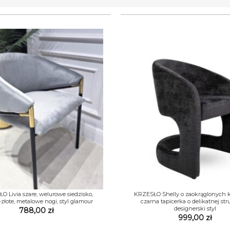
+
 Livia szare, welurowe siedzisko,
KRZESŁO Shelly o zaokrąglonych k
złote, metalowe nogi, styl glamour
czarna tapicerka o delikatnej str
designerski styl
788,00
zł
999,00
zł