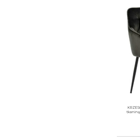
+
KRZESŁ
tkaniną