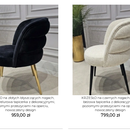
+
 na złotych błyszczących nogach,
KRZESŁO na czarnych nogach,
elurowa tapicerka z dekoracyjnymi,
beżowa tapicerka z dekoracyj
omymi przeszyciami na oparciu,
poziomymi przeszyciami na opa
nowoczesny design
nowoczesny design
959,00
zł
799,00
zł