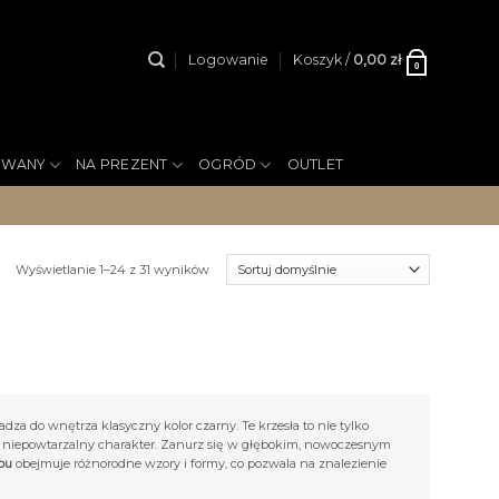
Logowanie
Koszyk /
0,00
zł
0
YWANY
NA PREZENT
OGRÓD
OUTLET
Wyświetlanie 1–24 z 31 wyników
dza do wnętrza klasyczny kolor czarny. Te krzesła to nie tylko
iu niepowtarzalny charakter. Zanurz się w głębokim, nowoczesnym
ou
obejmuje różnorodne wzory i formy, co pozwala na znalezienie