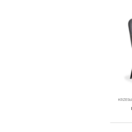
+
KRZESŁO 