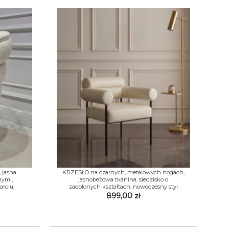
+
 jasna
KRZESŁO na czarnych, metalowych nogach,
nymi,
jasnobeżowa tkanina, siedzisko o
rciu,
zaoblonych kształtach, nowoczesny styl
899,00
zł