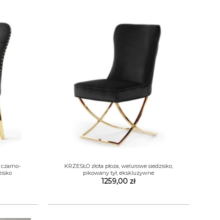
+
 czarno-
KRZESŁO złota płoza, welurowe siedzisko,
zisko
pikowany tył, ekskluzywne
1259,00
zł