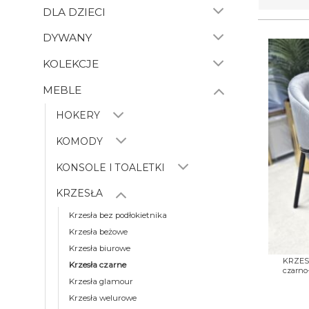
DLA DZIECI
DYWANY
KOLEKCJE
MEBLE
HOKERY
KOMODY
KONSOLE I TOALETKI
KRZESŁA
Krzesła bez podłokietnika
Krzesła beżowe
+
Krzesła biurowe
KRZESŁO
Krzesła czarne
czarno-
Krzesła glamour
Krzesła welurowe