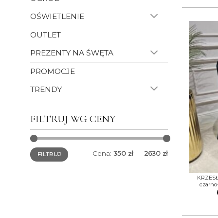
OŚWIETLENIE
OUTLET
PREZENTY NA ŚWĘTA
PROMOCJE
TRENDY
FILTRUJ WG CENY
Cena
Cena
Cena:
350 zł
—
2630 zł
FILTRUJ
min.
maks.
+
KRZESŁO
czarno-