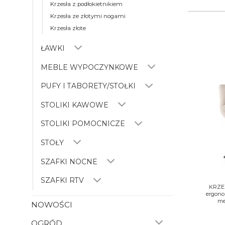
Krzesła z podłokietnikiem
Krzesła ze złotymi nogami
Krzesła złote
ŁAWKI
MEBLE WYPOCZYNKOWE
PUFY I TABORETY/STOŁKI
STOLIKI KAWOWE
STOLIKI POMOCNICZE
STOŁY
SZAFKI NOCNE
+
SZAFKI RTV
KRZES
ergonom
me
NOWOŚCI
OGRÓD