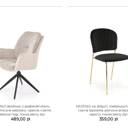
+
ŁO obrotowe, z podłokietnikami,
KRZESŁO na złotych, metalowych
iczne siedzisko i oparcie, czarne,
czarna tapicerka, pionowe przes
talowe nogi, nowoczesny styl
oparciu, nowoczesny styl
489,00
zł
359,00
zł