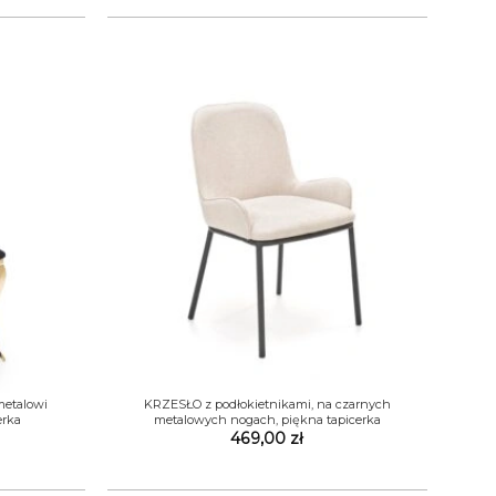
+
metalowi
KRZESŁO z podłokietnikami, na czarnych
erka
metalowych nogach, piękna tapicerka
469,00
zł