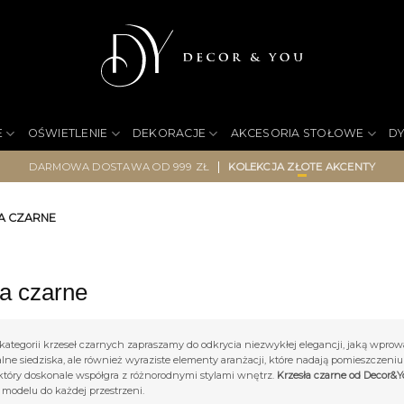
E
OŚWIETLENIE
DEKORACJE
AKCESORIA STOŁOWE
D
|
DARMOWA DOSTAWA OD 999 ZŁ
KOLEKCJA ZŁOTE AKCENTY
A CZARNE
a czarne
kategorii krzeseł czarnych zapraszamy do odkrycia niezwykłej elegancji, jaką wprowa
lne siedziska, ale również wyraziste elementy aranżacji, które nadają pomieszczen
 który doskonale współgra z różnorodnymi stylami wnętrz.
Krzesła czarne od Decor&Y
 modelu do każdej przestrzeni.