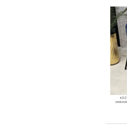
+
KRZE
siedzisk