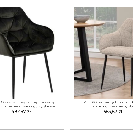
788,00 zł
+
O z welwetową czarną, pikowaną
KRZESŁO na czarnych nogach,
, czarne metalowe nogi, wyjątkowe
tapicerka, nowoczesny sty
482,97
zł
563,67
zł