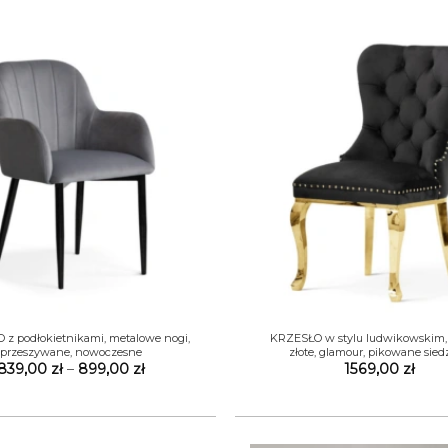
+
z podłokietnikami, metalowe nogi,
KRZESŁO w stylu ludwikowskim,
przeszywane, nowoczesne
złote, glamour, pikowane sied
Zakres
839,00
zł
–
899,00
zł
1569,00
zł
cen:
od
839,00 zł
do
899,00 zł