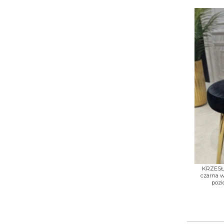
+
KRZESŁO
czarna w
pozi