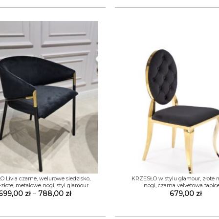
+
 Livia czarne, welurowe siedzisko,
KRZESŁO w stylu glamour, złote 
złote, metalowe nogi, styl glamour
nogi, czarna velvetowa tapic
Zakres
699,00
zł
–
788,00
zł
679,00
zł
cen:
od
699,00 zł
do