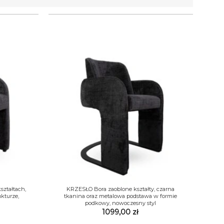
+
ształtach,
KRZESŁO Bora zaoblone kształty, czarna
ukturze,
tkanina oraz metalowa podstawa w formie
podkowy, nowoczesny styl
1099,00
zł