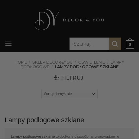
Przewiń
do
zawartości
Szukaj:
0
HOME
/
SKLEP DECOR&YOU
/
OŚWIETLENIE
/
LAMPY
PODŁOGOWE
/
LAMPY PODŁOGOWE SZKLANE
FILTRUJ
Lampy podłogowe szklane
Lampy podłogowe szklane
to doskonały sposób na wprowadzenie