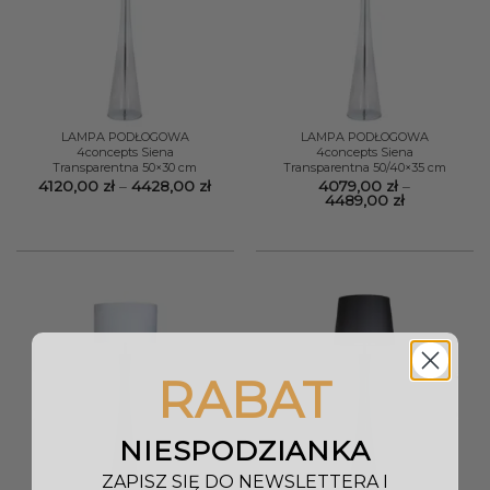
LAMPA PODŁOGOWA
LAMPA PODŁOGOWA
4concepts Siena
4concepts Siena
Transparentna 50×30 cm
Transparentna 50/40×35 cm
Zakres
4120,00
zł
–
4428,00
zł
4079,00
zł
–
cen:
Zakres
4489,00
zł
od
cen:
4120,00 zł
od
do
4079,00 zł
4428,00 zł
do
4489,00 zł
RABAT
NIESPODZIANKA
ZAPISZ SIĘ DO NEWSLETTERA I