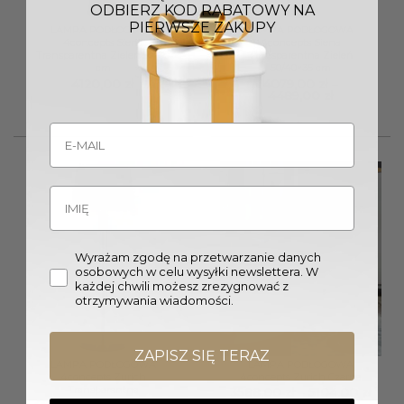
ODBIERZ KOD RABATOWY NA
PIERWSZE ZAKUPY
LAMPA PODŁOGOWA
LAMPA PODŁOGOWA
4concepts Siena
4concepts Siena
Transparentna Zieleń 50×30
Transparentna Zieleń
cm
50/40×35 cm
4120,00
zł
4079,00
zł
–
Zakres
4489,00
zł
cen:
od
4079,00 zł
do
4489,00 zł
Wyrażam zgodę na przetwarzanie danych
osobowych w celu wysyłki newslettera. W
każdej chwili możesz zrezygnować z
otrzymywania wiadomości.
ZAPISZ SIĘ TERAZ
LAMPA PODŁOGOWA
LAMPA PODŁOGOWA
4concepts Zurich
4concepts Zurich Czarna
Transparentna
Zakr
3588,00
zł
–
5104,00
zł
cen: