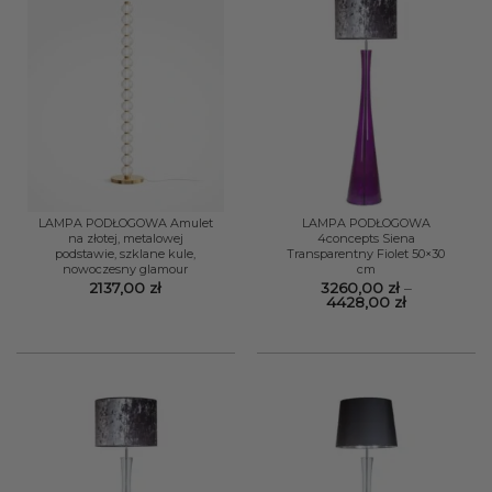
LAMPA PODŁOGOWA Amulet
LAMPA PODŁOGOWA
na złotej, metalowej
4concepts Siena
podstawie, szklane kule,
Transparentny Fiolet 50×30
nowoczesny glamour
cm
2137,00
zł
3260,00
zł
–
Zakres
4428,00
zł
cen:
od
3260,00 zł
do
4428,00 zł