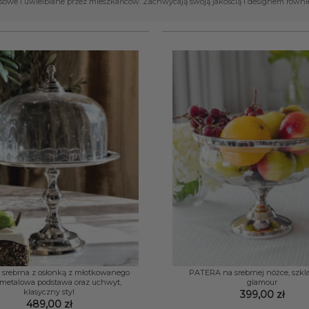
owe i uwielbiane przez mieszkańców. Zachwycają swoją jakością i designem równie
+
srebrna z osłonką z młotkowanego
PATERA na srebrnej nóżce, szkla
, metalowa podstawa oraz uchwyt,
glamour
klasyczny styl
399,00
zł
489,00
zł