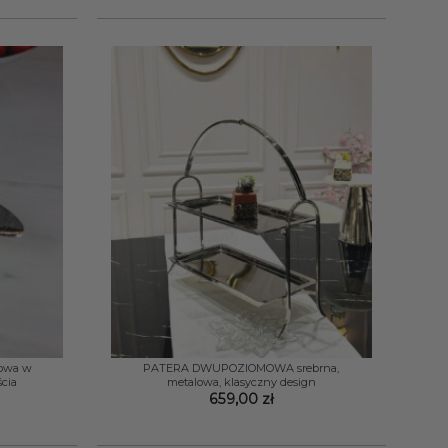
+
owa w
PATERA DWUPOZIOMOWA srebrna,
ścia
metalowa, klasyczny design
659,00
zł