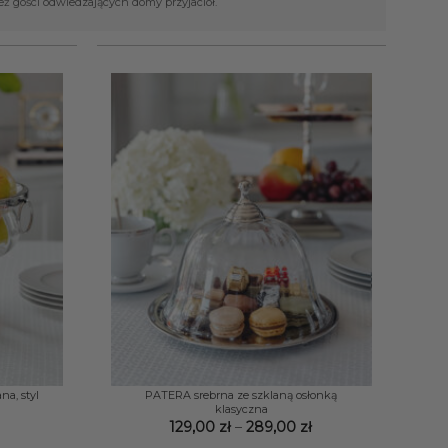
ż gości odwiedzających domy przyjaciół.
+
na, styl
PATERA srebrna ze szklaną osłonką
klasyczna
Zakres
129,00
zł
–
289,00
zł
cen: