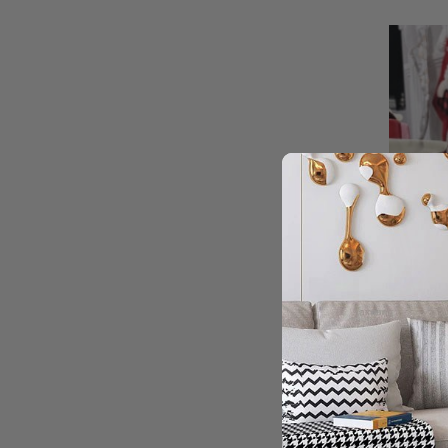
+
PATERA