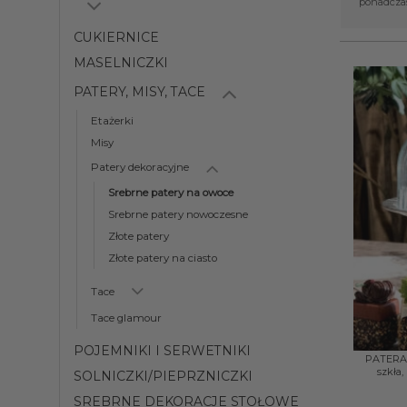
ponadczas
CUKIERNICE
MASELNICZKI
PATERY, MISY, TACE
Etażerki
Misy
Patery dekoracyjne
Srebrne patery na owoce
Srebrne patery nowoczesne
Złote patery
Złote patery na ciasto
Tace
Tace glamour
+
POJEMNIKI I SERWETNIKI
PATERA 
szkła
SOLNICZKI/PIEPRZNICZKI
SREBRNE DEKORACJE STOŁOWE