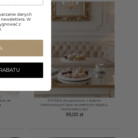
arzanie danych
 newslettera. W
zygnować z
.
%
 RABATU
+
żce, ze
PATERA dwupiętrowa, z białymi
a
marmurowymi taca na srebrnym stojaku,
nowoczesny styl
99,00
zł