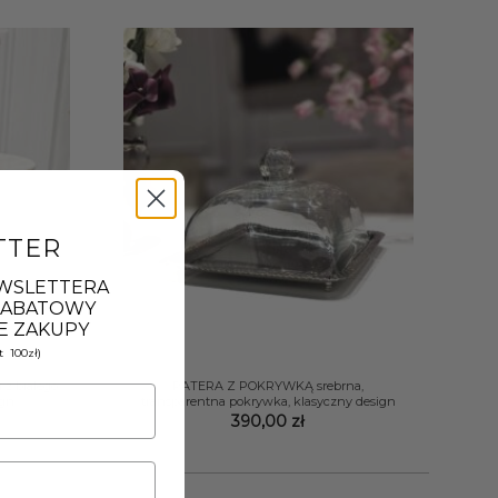
TTER
EWSLETTERA
 RABATOWY
E ZAKUPY
 100zł)
+
 z białego
PATERA Z POKRYWKĄ srebrna,
ign
transparentna pokrywka, klasyczny design
390,00
zł