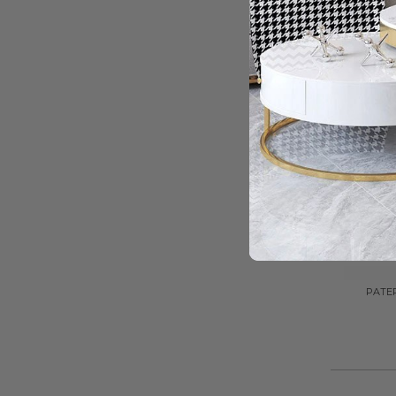
+
PATERA