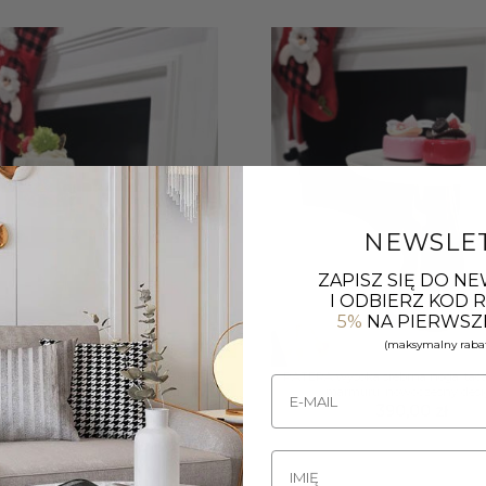
NEWSLE
ZAPISZ SIĘ DO N
I ODBIERZ KOD
5%
NA PIERWSZ
(maksymalny rabat
+
 srebrna noga, marmurowa, biała
PATERA wysoka srebrna noga, taca
taca, nowoczesny styl
marmuru, nowoczesny des
490,00
zł
390,00
zł