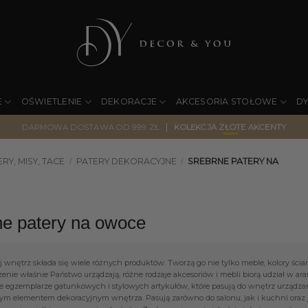
E
OŚWIETLENIE
DEKORACJE
AKCESORIA STOŁOWE
D
|
DARMOWA DOSTAWA OD 999 ZŁ
KOLEKCJA ZŁOTE AKCENTY
RY, MISY, TACE
PATERY DEKORACYJNE
SREBRNE PATERY NA
/
/
ne patery na owoce
 wnętrz składa się wiele różnych produktów. Tworzą go nie tylko meble, kolory ścian 
nie właśnie Państwo urządzają, różne rodzaje akcesoriów i mebli biorą udział w aran
 egzemplarze gatunkowych i stylowych artykułów, które pasują do wnętrz urządza
ym elementem dekoracyjnym wnętrza. Pasują zarówno do salonu, jak i kuchni oraz 