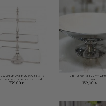
+
trzypoziomowa, metalowo-szklana,
PATERA srebrna z białym wnę
kątne tace, srebrna, klasyczny styl
glamour
379,00
zł
138,00
zł