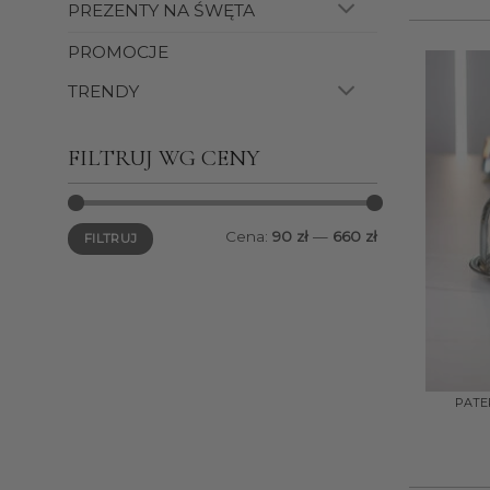
PREZENTY NA ŚWĘTA
PROMOCJE
TRENDY
FILTRUJ WG CENY
Cena
Cena
Cena:
90 zł
—
660 zł
FILTRUJ
min.
maks.
+
PATER