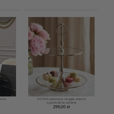
od
129,00 zł
do
289,00 zł
+
ebrne
PATERA podwójna, okrągła, srebrne
wykończenia, szklana
299,00
zł