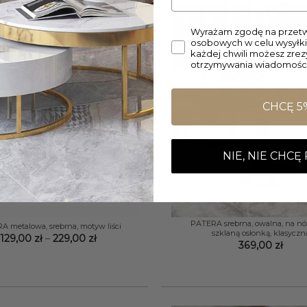
Wyrażam zgodę na przetw
osobowych w celu wysyłki
każdej chwili możesz zre
otrzymywania wiadomości
CHCĘ 5
NIE, NIE CHCĘ
+
PATERA srebrna, owalna, na nó
 metalowa, srebrna, motyw liści
szklaną osłonką, klasyczn
Zakres
129,00
zł
–
229,00
zł
369,00
zł
cen:
od
129,00 zł
do
229,00 zł