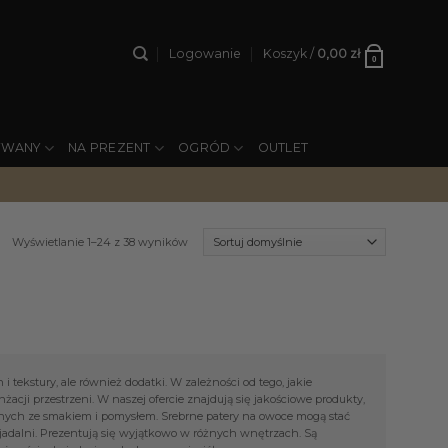
Logowanie
Koszyk /
0,00
zł
0
YWANY
NA PREZENT
OGRÓD
OUTLET
Wyświetlanie 1–24 z 38 wyników
i tekstury, ale również dodatki. W zależności od tego, jakie
żacji przestrzeni. W naszej ofercie znajdują się jakościowe produkty,
nych ze smakiem i pomysłem. Srebrne patery na owoce mogą stać
jadalni. Prezentują się wyjątkowo w różnych wnętrzach. Są