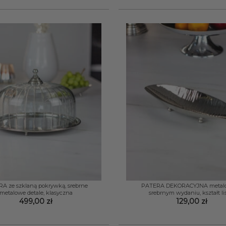
+
A ze szklaną pokrywką, srebrne
PATERA DEKORACYJNA metal
metalowe detale, klasyczna
srebrnym wydaniu, kształt li
499,00
zł
129,00
zł