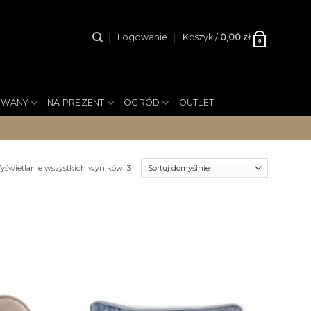
Logowanie
Koszyk /
0,00
zł
0
YWANY
NA PREZENT
OGRÓD
OUTLET
yświetlanie wszystkich wyników: 3