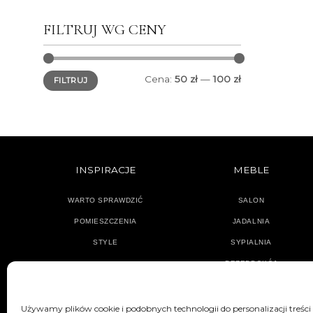
FILTRUJ WG CENY
Cena
Cena
Cena:
50 zł
—
100 zł
FILTRUJ
min.
maks.
INSPIRACJE
MEBLE
WARTO SPRAWDZIĆ
SALON
POMIESZCZENIA
JADALNIA
STYLE
SYPIALNIA
PRZEDPOKÓJ
Używamy plików cookie i podobnych technologii do personalizacji treści