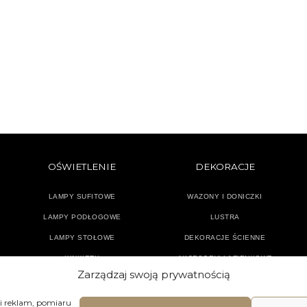
OŚWIETLENIE
DEKORACJE
LAMPY SUFITOWE
WAZONY I DONICZKI
LAMPY PODŁOGOWE
LUSTRA
LAMPY STOŁOWE
DEKORACJE ŚCIENNE
KINKIETY
AKCESORIA ŁAZIENKOWE
Zarządzaj swoją prywatnością
TEKSTYLIA
DODATKI
 i reklam, pomiaru