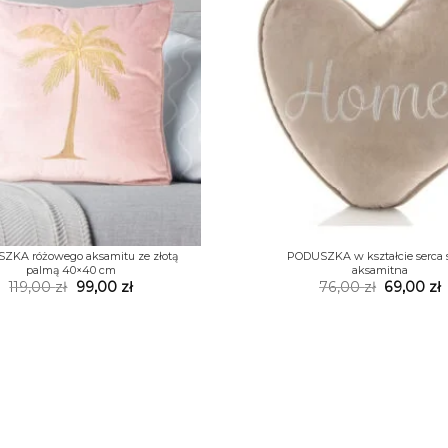
+
ZKA różowego aksamitu ze złotą
PODUSZKA w kształcie serca 
palmą 40×40 cm
aksamitna
Pierwotna
Aktualna
Pierwotn
A
119,00
zł
99,00
zł
76,00
zł
69,00
zł
cena
cena
cena
wynosiła:
wynosi:
wynosiła:
w
119,00 zł.
99,00 zł.
76,00 zł.
6