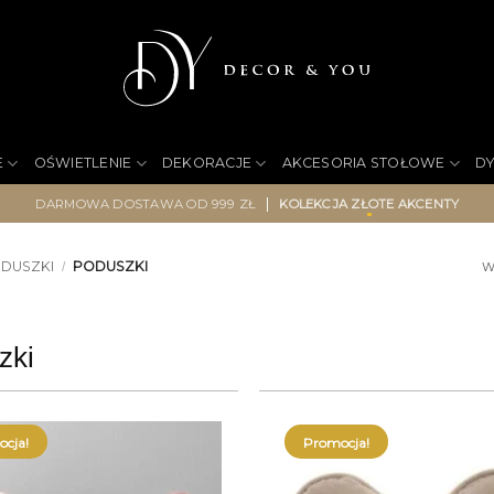
E
OŚWIETLENIE
DEKORACJE
AKCESORIA STOŁOWE
D
|
DARMOWA DOSTAWA OD 999 ZŁ
KOLEKCJA ZŁOTE AKCENTY
ODUSZKI
PODUSZKI
/
W
zki
cja!
Promocja!