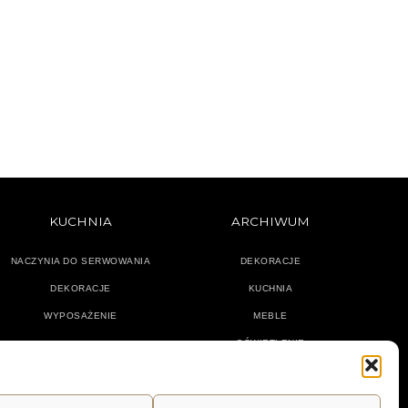
KUCHNIA
ARCHIWUM
NACZYNIA DO SERWOWANIA
DEKORACJE
DEKORACJE
KUCHNIA
WYPOSAŻENIE
MEBLE
OŚWIETLENIE