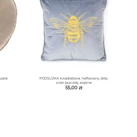
+
szara
PODSUZKA kwadratowa, haftowany złoty
wzór pszczoły, piękna
a
ktualna
55,00
zł
cena
ynosi:
9,00 zł.