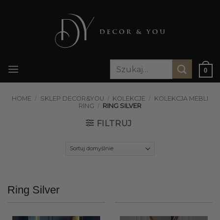
Przewiń
do
zawartości
Szukaj:
0
HOME
/
SKLEP DECOR&YOU
/
KOLEKCJE
/
KOLEKCJA MEBLI
RING
/
RING SILVER
FILTRUJ
Ring Silver