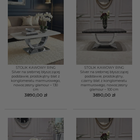
STOLIK KAWOWY RING
STOLIK KAWOWY RING
Silver na srebrnej błyszczącej
Silver na srebrnej błyszczącej
podstawie, prostokątny blat z
podstawie, prostokątny,
konglomeratu marmurowego,
czarny blat z konglomeratu
nowoczesny glamour – 130
marmurowego, nowoczesny
cm
glamour – 100 cm
3890,00
zł
3690,00
zł