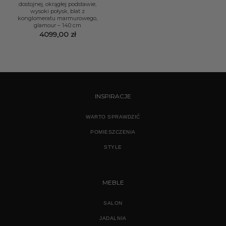
dostojnej, okrągłej podstawie,
wysoki połysk, blat z
konglomeratu marmurowego,
glamour – 140 cm
4099,00
zł
INSPIRACJE
WARTO SPRAWDZIĆ
POMIESZCZENIA
STYLE
MEBLE
SALON
JADALNIA