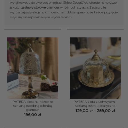
wyjątkowego do swojego wnętrza. Sklep Decor&You oferuje najwyższej
jakości
zastawy stołowe glamour
w różnych stylach. Zastawy te
wyróżniają się eleganckim designem, który sprawia, że każde przyjęcie
staje się niezapomnianym wydarzeniem.
PATERA złota na nóżce ze
PATERA złota z uchwytem i
szklaną ozdobną osłonką
szklaną osłonką klasyczna
glamour
Zakres
129,00
zł
–
289,00
zł
cen:
196,00
zł
od
129,00 
do