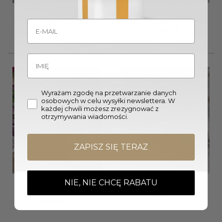
SERWETNIK srebrno szklany
PATERA DEKORACYJNA
ozdobny klasyczny
złota w kształcie liścia styl
glamour
329,00
zł
129,00
zł
Wyrażam zgodę na przetwarzanie danych
osobowych w celu wysyłki newslettera. W
każdej chwili możesz zrezygnować z
otrzymywania wiadomości.
ZAPISZ SIĘ TERAZ
SERWETNIK szklano
TACA metalowa srebrna
NIE, NIE CHCĘ RABATU
metalowy ze złotą pokrywką
podłużna klasyczna
glamour
259,00
zł
380,00
zł