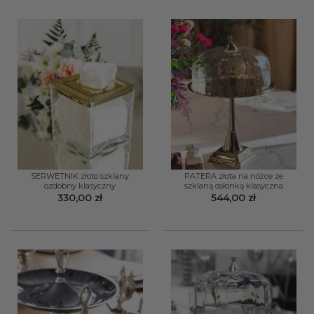
289,00
SERWETNIK złoto szklany
PATERA złota na nóżce ze
ozdobny klasyczny
szklaną osłonką klasyczna
330,00
zł
544,00
zł