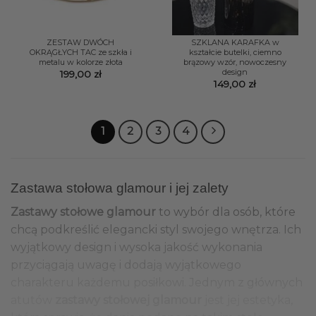
ZESTAW DWÓCH
SZKLANA KARAFKA w
OKRĄGŁYCH TAC ze szkła i
kształcie butelki, ciemno
metalu w kolorze złota
brązowy wzór, nowoczesny
design
199,00
zł
149,00
zł
1
2
3
4
Zastawa stołowa glamour i jej zalety
Zastawy stołowe glamour
to wybór dla osób, które
chcą podkreślić elegancki styl swojego wnętrza. Ich
wyjątkowy design i wysoka jakość wykonania
przyciągają uwagę i dodają wyjątkowego
charakteru każdemu posiłkowi. Jednym z głównych
atutów
zastawy stołowej glamour
jest jej estetyka,