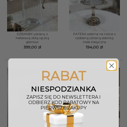
DZBANEK szklany z
PATERA srebrna na nóżce z
metalową złotą rączką
ozdobną szklaną osłonką
glamour
mała klasyczna
399,00
zł
194,00
zł
RABAT
NIESPODZIANKA
ZAPISZ SIĘ DO NEWSLETTERA I
ODBIERZ KOD RABATOWY NA
PIERWSZE ZAKUPY