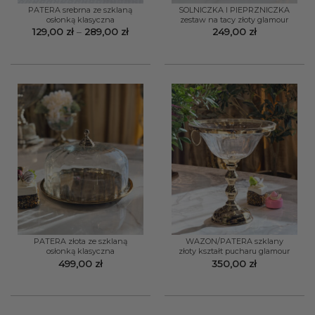
PATERA srebrna ze szklaną
SOLNICZKA I PIEPRZNICZKA
osłonką klasyczna
zestaw na tacy złoty glamour
Zakres
129,00
zł
–
289,00
zł
249,00
zł
cen:
od
129,00 zł
do
289,00 zł
PATERA złota ze szklaną
WAZON/PATERA szklany
osłonką klasyczna
złoty kształt pucharu glamour
499,00
zł
350,00
zł