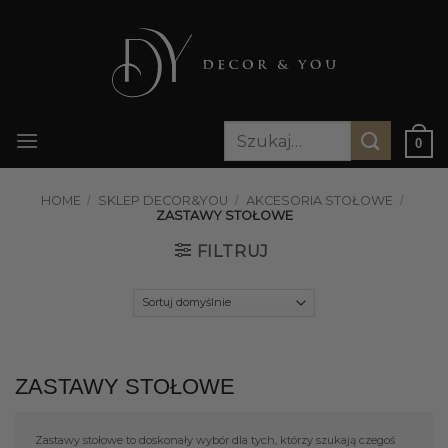
Przewiń
do
zawartości
Szukaj:
0
HOME
/
SKLEP DECOR&YOU
/
AKCESORIA STOŁOWE
/
ZASTAWY STOŁOWE
FILTRUJ
ZASTAWY STOŁOWE
Zastawy stołowe to doskonały wybór dla tych, którzy szukają czegoś