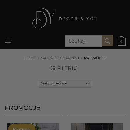
Przewiń
do
zawartości
Szukaj:
0
HOME
/
SKLEP DECOR&YOU
/
PROMOCJE
FILTRUJ
PROMOCJE
Promocja!