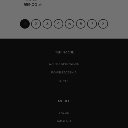
999,00
zł
1
2
3
4
5
6
7
INSPIRACJE
WARTO SPRAWDZIĆ
POMIESZCZENIA
STYLE
MEBLE
SALON
JADALNIA