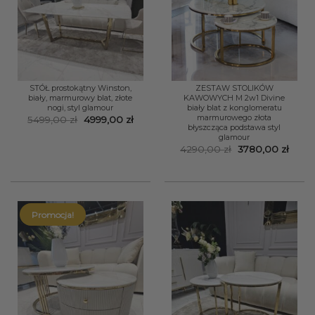
STÓŁ prostokątny Winston,
ZESTAW STOLIKÓW
biały, marmurowy blat, złote
KAWOWYCH M 2w1 Divine
nogi, styl glamour
biały blat z konglomeratu
marmurowego złota
Pierwotna
Aktualna
5499,00
zł
4999,00
zł
błyszcząca podstawa styl
cena
cena
wynosiła:
wynosi:
glamour
5499,00 zł.
4999,00 zł.
Pierwotna
Aktua
4290,00
zł
3780,00
zł
cena
cena
wynosiła:
wynos
4290,00 zł.
3780,
Promocja!