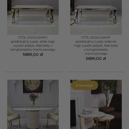
STÓŁ JADALNIANY
STÓŁ JADALNIANY
prostokątny Lusso, złote nogi
prostokątny Lusso, srebrne
wysoki połysk, blat biały z
nogi wysoki połysk, blat biały
konglomeratu marmurowego
z konglomeratu
marmurowego
5699,00
zł
5699,00
zł
Promocja!