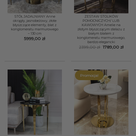
STÓŁ JADALNIANY Anne
ZESTAW STOLIKÓW
okrągły, jasnobeżowy, złote
POMOCNICZYCH/ LUB
błyszczące elementy, blat z
KAWOWYCH Amelie na
konglomeratu marmurowego
złotym błyszczącym stelażu z
– 130 cm
białym blatem z
konglomeratu marmurowego,
5999,00
zł
bardzo elegancki
Pierwotna
Aktua
2399,00
zł
1789,00
zł
cena
cena
wynosiła:
wynos
2399,00 zł.
1789,0
Promocja!