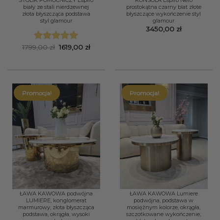
biały ze stali nierdzewnej
prostokątna czarny blat złote
złota błyszcząca podstawa
błyszczące wykończenie styl
styl glamour
glamour
3450,00
zł
Pierwotna
Aktualna
1799,00
zł
1619,00
zł
Oceniono
5
cena
cena
na 5
wynosiła:
wynosi:
1799,00 zł.
1619,00 zł.
Promocja!
Promocja!
ŁAWA KAWOWA podwójna
ŁAWA KAWOWA Lumiere
LUMIERE, konglomerat
podwójna, podstawa w
marmurowy, złota błyszcząca
mosiężnym kolorze, okrągła,
podstawa, okrągła, wysoki
szczotkowane wykończenie,