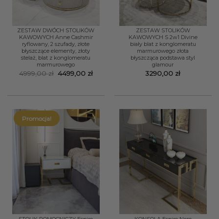
ZESTAW DWÓCH STOLIKÓW
ZESTAW STOLIKÓW
KAWOWYCH Anne Cashmir
KAWOWYCH S 2w1 Divine
ryflowany, 2 szufady, złote
biały blat z konglomeratu
błyszczące elementy, złoty
marmurowego złota
stelaż, blat z konglomeratu
błyszcząca podstawa styl
marmurowego
glamour
Pierwotna
Aktualna
4999,00
zł
4499,00
zł
3290,00
zł
cena
cena
wynosiła:
wynosi:
4999,00 zł.
4499,00 zł.
Promocja!
STOLIK POMOCNICZY Espiro
KONSOLA Espiro Nero