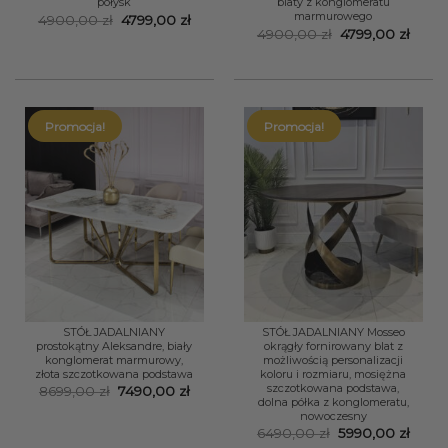
połysk
blaty z konglomeratu
marmurowego
Pierwotna
Aktualna
4900,00
zł
4799,00
zł
cena
cena
Pierwotna
Aktua
4900,00
zł
4799,00
zł
wynosiła:
wynosi:
cena
cena
4900,00 zł.
4799,00 zł.
wynosiła:
wynos
4900,00 zł.
4799,
Promocja!
Promocja!
STÓŁ JADALNIANY
STÓŁ JADALNIANY Mosseo
prostokątny Aleksandre, biały
okrągły fornirowany blat z
konglomerat marmurowy,
możliwością personalizacji
złota szczotkowana podstawa
koloru i rozmiaru, mosiężna
szczotkowana podstawa,
Pierwotna
Aktualna
8699,00
zł
7490,00
zł
dolna półka z konglomeratu,
cena
cena
wynosiła:
wynosi:
nowoczesny
8699,00 zł.
7490,00 zł.
Pierwotna
Aktua
6490,00
zł
5990,00
zł
cena
cena