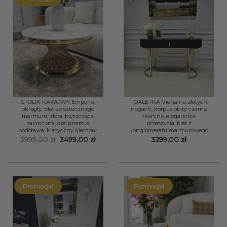
STOLIK KAWOWY Emporio,
TOALETKA Viena na złotych
okrągły, blat ze sztucznego
nogach, korpus obity czarną
marmuru, złota, błyszcząca
tkaniną, eleganckie
zakręcona, designerska
przeszycia, blat z
podstawa, klasyczny glamour
konglomeratu marmurowego
Pierwotna
Aktualna
3999,00
zł
3499,00
zł
3299,00
zł
cena
cena
wynosiła:
wynosi:
3999,00 zł.
3499,00 zł.
Promocja!
Promocja!