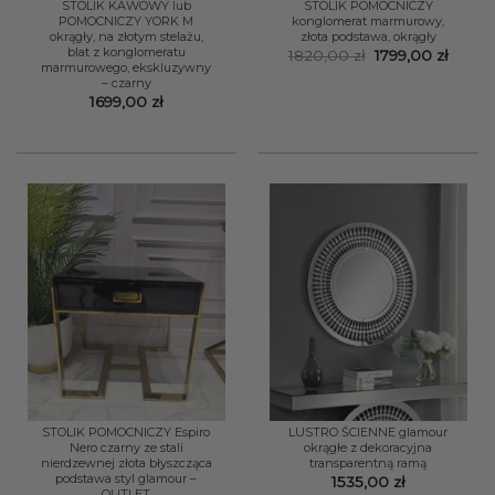
STOLIK KAWOWY lub
STOLIK POMOCNICZY
POMOCNICZY YORK M
konglomerat marmurowy,
okrągły, na złotym stelażu,
złota podstawa, okrągły
blat z konglomeratu
Pierwotna
Aktua
1820,00
zł
1799,00
zł
marmurowego, ekskluzywny
cena
cena
wynosiła:
wynosi
– czarny
1820,00 zł.
1799,0
1699,00
zł
STOLIK POMOCNICZY Espiro
LUSTRO ŚCIENNE glamour
Nero czarny ze stali
okrągłe z dekoracyjna
nierdzewnej złota błyszcząca
transparentną ramą
podstawa styl glamour –
1535,00
zł
OUTLET