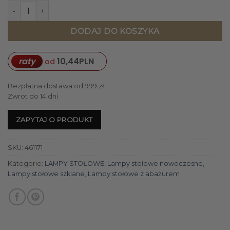
ilość LAMPA GAVIN (01) O 34 X 59 CM BEŻOWY
DODAJ DO KOSZYKA
raty
10,44
PLN
od
Bezpłatna dostawa od 999 zł
Zwrot do 14 dni
ZAPYTAJ O PRODUKT
SKU:
461171
Kategorie:
LAMPY STOŁOWE
,
Lampy stołowe nowoczesne
,
Lampy stołowe szklane
,
Lampy stołowe z abażurem