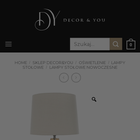
Przewiń
do
zawartości
Szukaj:
0
HOME
/
SKLEP DECOR&YOU
/
OŚWIETLENIE
/
LAMPY
STOŁOWE
/
LAMPY STOŁOWE NOWOCZESNE