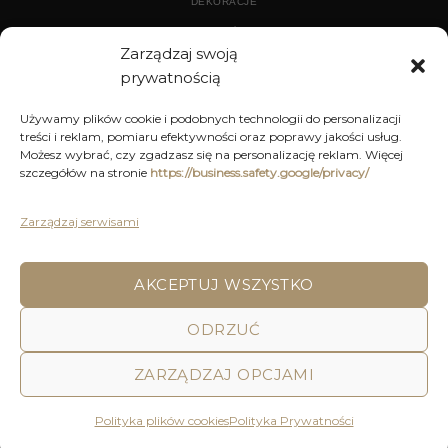
DEKORACJE
WYPOSAŻENIE
Zarządzaj swoją
prywatnością
ARCHIWUM
Używamy plików cookie i podobnych technologii do personalizacji
treści i reklam, pomiaru efektywności oraz poprawy jakości usług.
DEKORACJE
Możesz wybrać, czy zgadzasz się na personalizację reklam. Więcej
szczegółów na stronie
https://business.safety.google/privacy/
KUCHNIA
MEBLE
Zarządzaj serwisami
OŚWIETLENIE
AKCEPTUJ WSZYSTKO
POLITYKA PRYWATNOŚCI
REGULAMIN SKLEPU ON-LINE
ODRZUĆ
WYSYŁKA
DOSTAWA
ZWROTY I REKLAMACJE
HOME
DECOR AND YOU
ZARZĄDZAJ OPCJAMI
Decor & You | Home Decorations | Home Accessories |
Wszystkie Prawa zastrzeżone 2026 © Realizacja: Pink
Polityka plików cookies
Polityka Prywatności
Shark Media