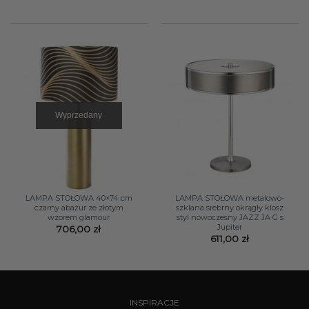
cena
cena
cena
cena
wynosiła:
wynosi:
wynosiła:
wynosi
942,00 zł.
899,00 zł.
1090,00 zł.
899,00
Wyprzedany
LAMPA STOŁOWA 40×74 cm
LAMPA STOŁOWA metalowo-
czarny abażur ze złotym
szklana srebrny okrągły klosz
wzorem glamour
styl nowoczesny JAZZ JA G s
Jupiter
706,00
zł
611,00
zł
INSPIRACJE