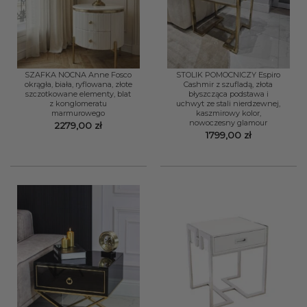
SZAFKA NOCNA Anne Fosco
STOLIK POMOCNICZY Espiro
okrągła, biała, ryflowana, złote
Cashmir z szufladą, złota
szczotkowane elementy, blat
błyszcząca podstawa i
z konglomeratu
uchwyt ze stali nierdzewnej,
marmurowego
kaszmirowy kolor,
nowoczesny glamour
2279,00
zł
1799,00
zł