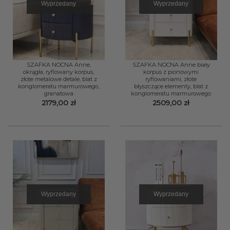
Wyprzedany
Wyprzedany
SZAFKA NOCNA Anne,
SZAFKA NOCNA Anne biały
okrągła, ryflowany korpus,
korpus z pionowymi
złote metalowe detale, blat z
ryflowaniami, złote
konglomeratu marmurowego,
błyszczące elementy, blat z
granatowa
konglomeratu marmurowego
2179,00
zł
2509,00
zł
Wyprzedany
Wyprzedany