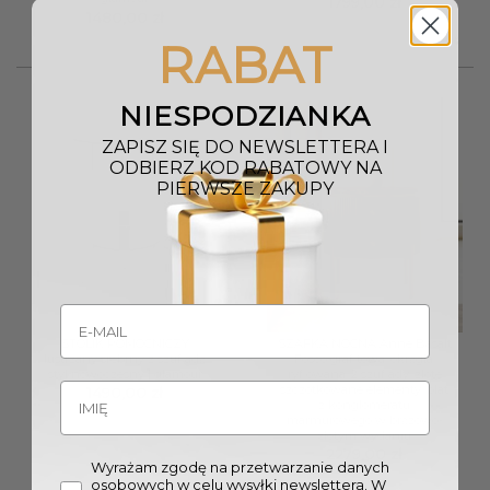
1799,00
zł
1480,00
zł
RABAT
NIESPODZIANKA
ZAPISZ SIĘ DO NEWSLETTERA I
ODBIERZ KOD RABATOWY NA
PIERWSZE ZAKUPY
STOLIK POMOCNICZY
SZAFKA NOCNA Anne Basalt
lustrzany srebrny z szufladą
Fosco grafitowa, okrągła,
styl nowoczesny | glamour
ryflowana, 2 szuflady, złote
szczotkowane elementy, blat
1490,00
zł
z konglomeratu
marmurowego w brązowo-
złotym wydaniu
2279,00
zł
Wyrażam zgodę na przetwarzanie danych
osobowych w celu wysyłki newslettera. W