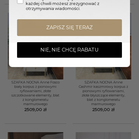
każdej chwili możesz zrezygnować z
otrzymywania wiadomości.
ZAPISZ SIĘ TERAZ
NIE, NIE CHCĘ RABATU
SZAFKA NOCNA Anne Fosco
SZAFKA NOCNA Anne
biały korpus z pionowymi
Cashmir kaszmirowy korpus z
ryflowaniami, złote
pionowymi ryflowaniami,
szczotkowane elementy, blat
złote błyszczące elementy,
z konglomeratu
blat z konglomeratu
marmurowego
marmurowego
2509,00
zł
2509,00
zł