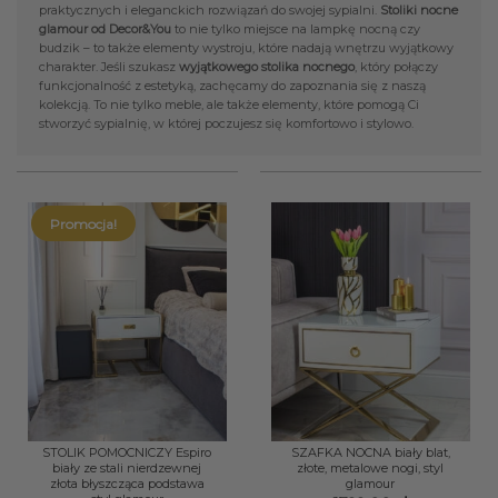
praktycznych i eleganckich rozwiązań do swojej sypialni.
Stoliki nocne
glamour od Decor&You
to nie tylko miejsce na lampkę nocną czy
budzik – to także elementy wystroju, które nadają wnętrzu wyjątkowy
charakter. Jeśli szukasz
wyjątkowego stolika nocnego
, który połączy
funkcjonalność z estetyką, zachęcamy do zapoznania się z naszą
kolekcją. To nie tylko meble, ale także elementy, które pomogą Ci
stworzyć sypialnię, w której poczujesz się komfortowo i stylowo.
Promocja!
STOLIK POMOCNICZY Espiro
SZAFKA NOCNA biały blat,
biały ze stali nierdzewnej
złote, metalowe nogi, styl
złota błyszcząca podstawa
glamour