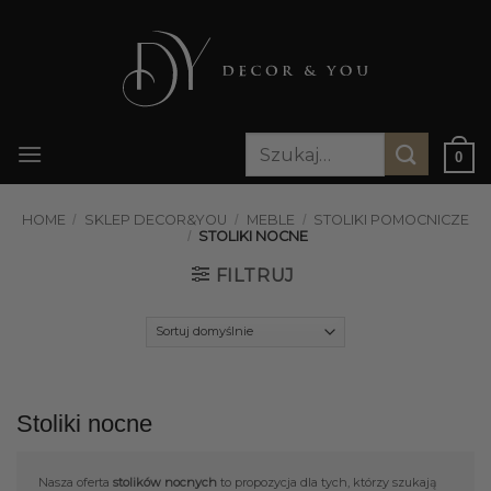
Przewiń
do
zawartości
Szukaj:
0
HOME
/
SKLEP DECOR&YOU
/
MEBLE
/
STOLIKI POMOCNICZE
/
STOLIKI NOCNE
FILTRUJ
Stoliki nocne
Nasza oferta
stolików nocnych
to propozycja dla tych, którzy szukają