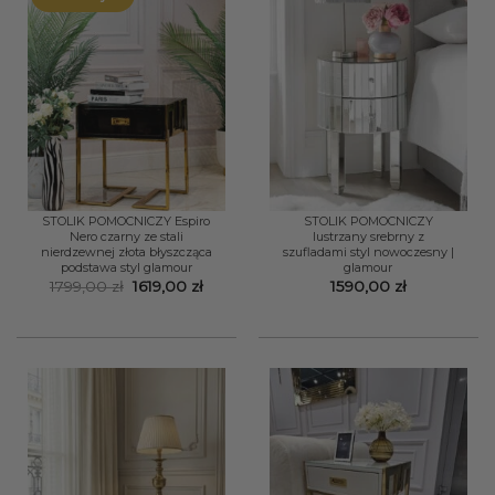
STOLIK POMOCNICZY Espiro
STOLIK POMOCNICZY
Nero czarny ze stali
lustrzany srebrny z
nierdzewnej złota błyszcząca
szufladami styl nowoczesny |
podstawa styl glamour
glamour
Pierwotna
Aktualna
1799,00
zł
1619,00
zł
1590,00
zł
cena
cena
wynosiła:
wynosi:
1799,00 zł.
1619,00 zł.