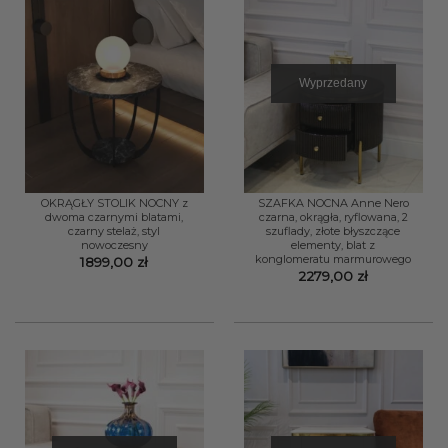
Wyprzedany
OKRĄGŁY STOLIK NOCNY z
SZAFKA NOCNA Anne Nero
dwoma czarnymi blatami,
czarna, okrągła, ryflowana, 2
czarny stelaż, styl
szuflady, złote błyszczące
nowoczesny
elementy, blat z
konglomeratu marmurowego
1899,00
zł
2279,00
zł