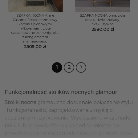
SZAFKA NOCNA Anne
SZAFKA NOCNA biała, złote
Cashmir Fosco kaszmirowy
detale, dwie szuflady,
korpus z pionowymi
ekskluzywna
ryflowaniami, złote
2980,00
zł
szczotkowane elementy, blat
z konglomeratu
marmurowego
2509,00
zł
1
2
Funkcjonalność stolików nocnych glamour
Stoliki nocne
glamour to doskonałe połączenie stylu
i funkcjonalności, zaprojektowane z myślą o
codziennym użytkowaniu. Wyposażone w szuflady,
półki lub schowki, oferują wygodne miejsce do
przechowywania najpotrzebniejszych przedmiotów,