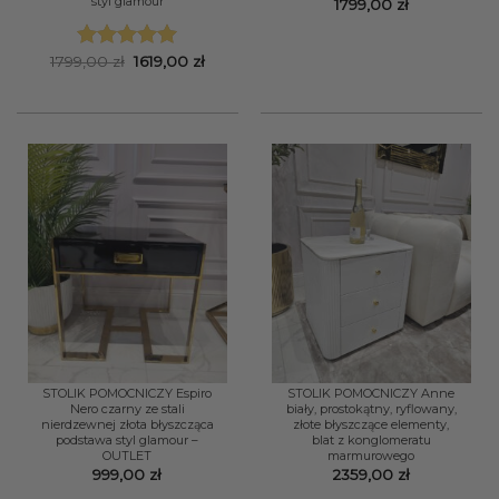
styl glamour
1799,00
zł
Pierwotna
Aktualna
1799,00
zł
1619,00
zł
Oceniono
5
cena
cena
na 5
wynosiła:
wynosi:
1799,00 zł.
1619,00 zł.
STOLIK POMOCNICZY Espiro
STOLIK POMOCNICZY Anne
Nero czarny ze stali
biały, prostokątny, ryflowany,
nierdzewnej złota błyszcząca
złote błyszczące elementy,
podstawa styl glamour –
blat z konglomeratu
OUTLET
marmurowego
999,00
zł
2359,00
zł