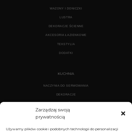
WAZONY I DONICZKI
LUSTRA
DEKORACJE ŚCIENNE
AKCESORIA ŁAZIENKOWE
TEKSTYLIA
DODATKI
KUCHNIA
NACZYNIA DO SERWOWANIA
DEKORACJE
WYPOSAŻENIE
Zarządzaj swoją
prywatnością
ARCHIWUM
Używamy plików cookie i podobnych technologii do personalizacji