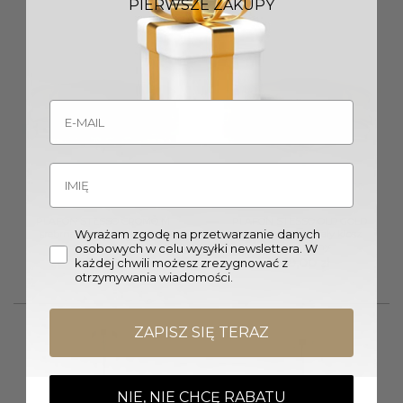
PIERWSZE ZAKUPY
PLAFON STESSO CROMO M
PLAFON STESSO OLD GOLD
Wyrażam zgodę na przetwarzanie danych
srebrna oprawa biały klosz
M złota oprawa biały klosz
nowoczesny
nowoczesny
osobowych w celu wysyłki newslettera. W
1329,00
zł
1549,00
zł
każdej chwili możesz zrezygnować z
otrzymywania wiadomości.
ZAPISZ SIĘ TERAZ
NIE, NIE CHCĘ RABATU