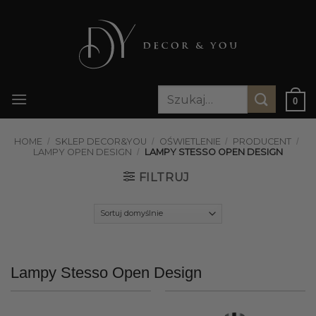
Przewiń
do
zawartości
Szukaj:
0
HOME
/
SKLEP DECOR&YOU
/
OŚWIETLENIE
/
PRODUCENT
/
LAMPY OPEN DESIGN
/
LAMPY STESSO OPEN DESIGN
FILTRUJ
Lampy Stesso Open Design