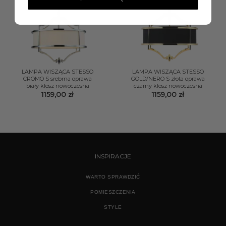
LAMPA WISZĄCA STESSO
LAMPA WISZĄCA STESSO
CROMO S srebrna oprawa
GOLD/NERO S złota oprawa
biały klosz nowoczesna
czarny klosz nowoczesna
1159,00
zł
1159,00
zł
INSPIRACJE
WARTO SPRAWDZIĆ
POMIESZCZENIA
STYLE