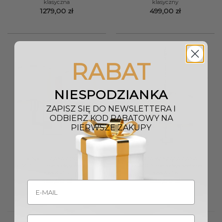
klasyczna
klasyczny
1279,00
zł
499,00
zł
RABAT
NIESPODZIANKA
ZAPISZ SIĘ DO NEWSLETTERA I
ODBIERZ KOD RABATOWY NA
PIERWSZE ZAKUPY
KINKIET CASA CROMO
LAMPA WISZĄCA CASA
PARETTE metalowy srebrny
CROMO S metalowa srebrna
klasyczny
klasyczna
469,00
zł
939,00
zł