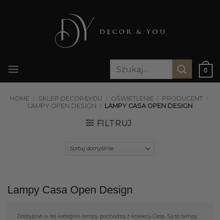
Przewiń
do
zawartości
Szukaj:
0
HOME
/
SKLEP DECOR&YOU
/
OŚWIETLENIE
/
PRODUCENT
/
LAMPY OPEN DESIGN
/
LAMPY CASA OPEN DESIGN
FILTRUJ
Lampy Casa Open Design
Dostępne w tej kategorii lampy pochodzą z kolekcji Casa. Są to lampy