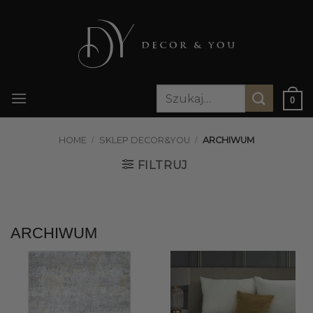
Przewiń
do
zawartości
Szukaj:
0
HOME
/
SKLEP DECOR&YOU
/
ARCHIWUM
FILTRUJ
ARCHIWUM