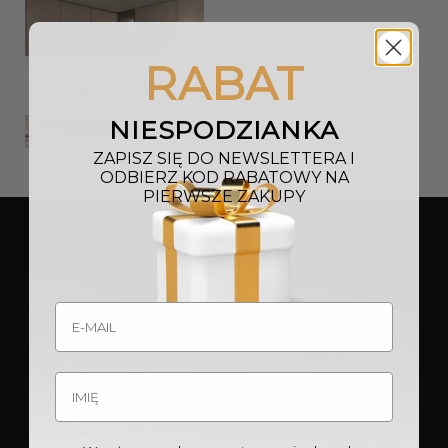
RABAT
OŚWIETLENIE
NIESPODZIANKA
ZAPISZ SIĘ DO NEWSLETTERA I
ODBIERZ KOD RABATOWY NA
PIERWSZE ZAKUPY
INSPIRACJE
WARTO SPRAWDZIĆ
POMIESZCZENIA
STYLE
MEBLE