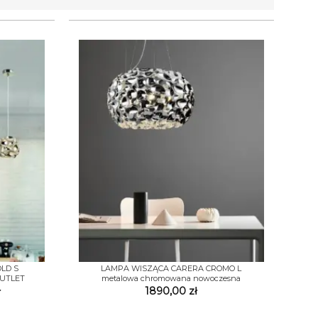
+
LD S
LAMPA WISZĄCA CARERA CROMO L
OUTLET
metalowa chromowana nowoczesna
a
Aktualna
ł
1890,00
zł
cena
wynosi:
.
369,00 zł.