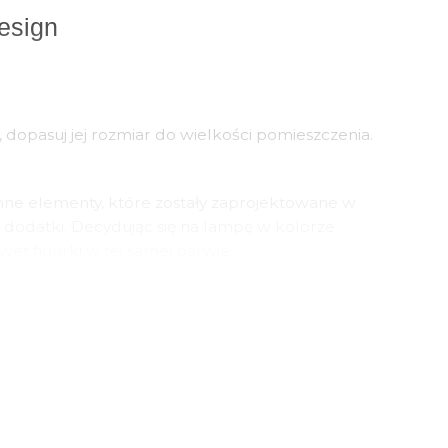
esign
 dopasuj jej rozmiar do wielkości pomieszczenia.
ne elementy, które zostały zaprojektowane w
 dodatki. Decydując się na lampę w kolorze
et figurki w tej samej barwie.
ię w nim dzieje – lampa będzie pełnić funkcję
wcale nie musi być obecny na meblach, czy
sign?
kiej jakości metalu. To materiał o wysokiej