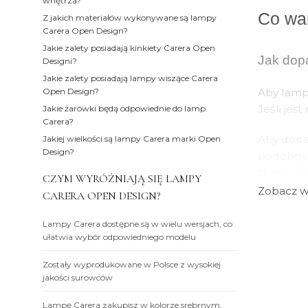
wnętrza?
Co war
Z jakich materiałów wykonywane są lampy
Carera Open Design?
Jakie zalety posiadają kinkiety Carera Open
Jak dop
Designi?
Jakie zalety posiadają lampy wiszące Carera
Open Design?
Aby lampa
Jeśli jes
Jakie żarówki będą odpowiednie do lamp
Carera?
Aby dopa
Jakiej wielkości są lampy Carera marki Open
Design?
podobny s
złotym lu
CZYM WYRÓŻNIAJĄ SIĘ LAMPY
Zobacz w
CARERA OPEN DESIGN?
Jeśli jed
elementu,
Lampy Carera dostępne są w wielu wersjach, co
dodatkac
ułatwia wybór odpowiedniego modelu
Zostały wyprodukowane w Polsce z wysokiej
Z jakic
jakości surowców
Lampy wis
Lampę Carera zakupisz w kolorze srebrnym,