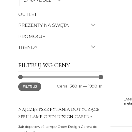
ŻYRANDOLE
OUTLET
PREZENTY NA ŚWĘTA
PROMOCJE
TRENDY
FILTRUJ WG CENY
Cena
Cena
Cena:
360 zł
—
1990 zł
FILTRUJ
min.
maks.
+
LAM
meta
NAJCZĘSTSZE PYTANIA DOTYCZĄCE
SERII LAMP OPEN DESIGN CARERA
Jak dopasować lampę Open Design Carera do