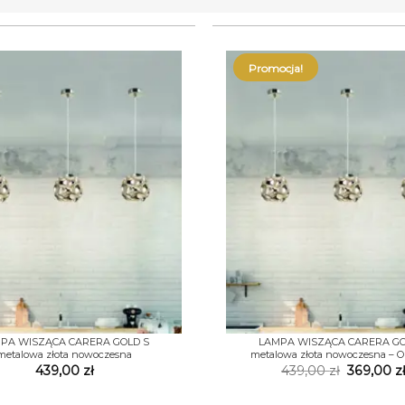
Promocja!
+
PA WISZĄCA CARERA GOLD S
LAMPA WISZĄCA CARERA GO
metalowa złota nowoczesna
metalowa złota nowoczesna – 
Pierwotn
439,00
zł
439,00
zł
369,00
z
cena
wynosiła:
439,00 zł