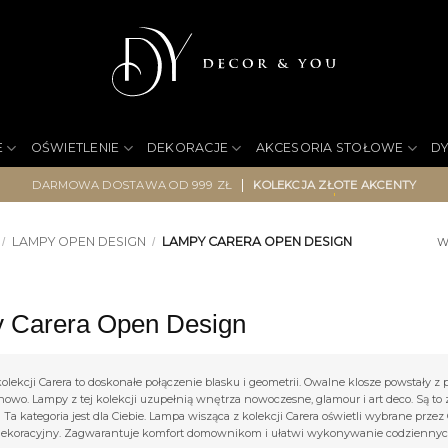
E
OŚWIETLENIE
DEKORACJE
AKCESORIA STOŁOWE
D
|
DARMOWA DOSTAWA OD 999 ZŁ
KOLEKCJA ZŁOTE AKCENTY
LAMPY OPEN DESIGN
LAMPY CARERA OPEN DESIGN
/
/
W
 Carera Open Design
lekcji Carera to doskonałe połączenie blasku i geometrii. Owalne klosze powstały z po
nowo. Lampy z tej kolekcji uzupełnią wnętrza nowoczesne, glamour i art deco. Są to 
Ta kategoria jest dla Ciebie. Lampa wisząca z kolekcji Carera oświetli wybrane prze
ekoracyjny. Zagwarantuje komfort domownikom i ułatwi wykonywanie codziennych