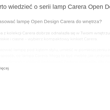
to wiedzieć o serii lamp Carera Open D
asować lampę Open Design Carera do wnętrza?
 z kolekcji Carera dobrze odnalazła się w Twoim wnętrzu,
t niskie i ciasne – wybierz kompaktowy kinkiet Carera.
sować lampę pod kątem stylu, umieść w pomieszczeniu in
posób, co lampa Carera. Mogą to być meble, jak i jedynie
b srebrnym – możesz zastosować zasłony, poduszki, czy naw
ięcej
nak uważasz, że pomieszczenie jest zbyt proste i niewiele s
 który wyróżnia dane pomieszczenie! Wówczas jej kolor 
h.
h materiałów wykonywane są lampy Carera Open De
zące oraz kinkiety z kolekcji Carera wykonywane są z wyso