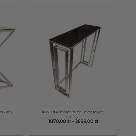
+
szklany
KONSOLA srebrna ze stali nierdzewnej
glamour
Zakres
1870,00
zł
–
2689,00
zł
cen:
od
1870,00 zł