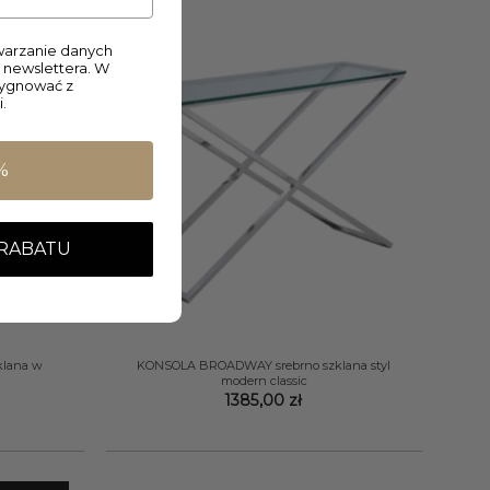
2299,00 zł
arzanie danych
 newslettera. W
zygnować z
.
%
 RABATU
+
klana w
KONSOLA BROADWAY srebrno szklana styl
modern classic
1385,00
zł