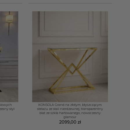
+
alowych
KONSOLA Grand na złotym, błyszczącym
esny styl
stelażu ze stali nierdzewnej, transparentny
blat ze szkła hartowanego, nowoczesny
glamour
2099,00
zł