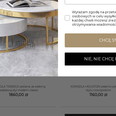
Wyrażam zgodę na przetw
osobowych w celu wysyłki
każdej chwili możesz zre
otrzymywania wiadomości
CHCĘ 5
NIE, NIE CHCĘ
+
LA TRIBECA szklana ze srebrną
KONSOLA HOUSTON srebrno sz
odstawą styl modern classic
stylu nowojorskim
1860,00
zł
1160,00
zł