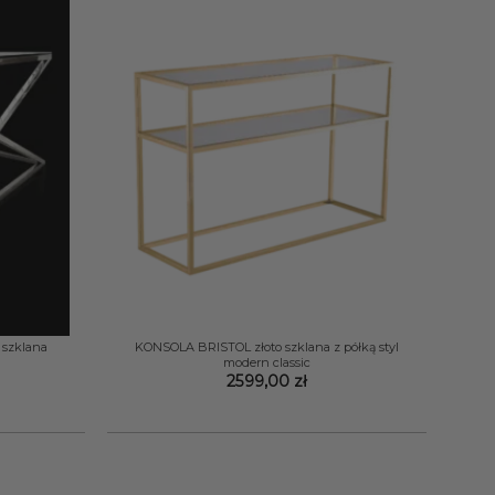
+
szklana
KONSOLA BRISTOL złoto szklana z półką styl
modern classic
2599,00
zł