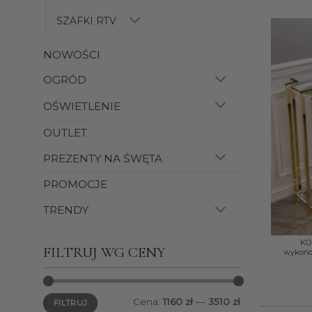
SZAFKI RTV
NOWOŚCI
OGRÓD
OŚWIETLENIE
OUTLET
PREZENTY NA ŚWĘTA
PROMOCJE
TRENDY
+
KON
FILTRUJ WG CENY
wykończ
Cena
Cena
Cena:
1160 zł
—
3510 zł
FILTRUJ
min.
maks.