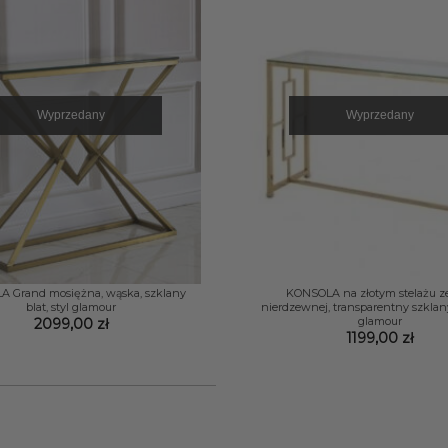
Wyprzedany
Wyprzedany
+
 Grand mosiężna, wąska, szklany
KONSOLA na złotym stelażu ze 
blat, styl glamour
nierdzewnej, transparentny szklany 
glamour
2099,00
zł
1199,00
zł