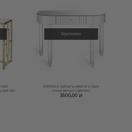
Wyprzedany
+
stali
KONSOLA lustrzana srebrna w stylu
blat, styl
nowoczesnym | glamour
3500,00
zł