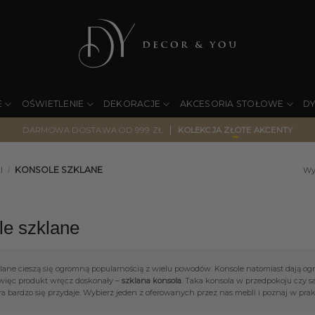
E
OŚWIETLENIE
DEKORACJE
AKCESORIA STOŁOWE
D
|
DARMOWA DOSTAWA OD 999 ZŁ
KOLEKCJA ZŁOTE AKCENTY
I
KONSOLE SZKLANE
/
Wy
le szklane
lane cieszą się ogromną popularnością z wielu powodów. Konsole natomiast dają ogro
więc produkt wręcz doskonały –
szklana konsola
. Taka konsola w przedpokoju czy sa
ra bardzo się przydaje. Wybierz jeden z oferowanych przez nas mebli i poznaj w prakt