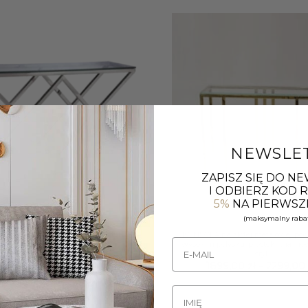
NEWSLE
ZAPISZ SIĘ DO N
I ODBIERZ KOD
5%
NA PIERWSZ
+
(maksymalny rabat
LA EMPIRE srebrno szklana styl
KONSOLA na złotej metalowej po
nowoczesny
wysokim połysku, prostokątna, n
styl
2519,00
zł
1899,00
zł
–
2299,0