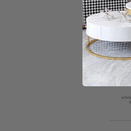
+
KONSO
p