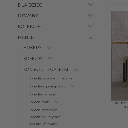
DLA DZIECI
DYWANY
KOLEKCJE
MEBLE
HOKERY
KOMODY
KONSOLE I TOALETKI
Konsola ze złotymi nogami
Konsole do przedpokoju
Konsole glamour
+
Konsole małe
KONSOLA
zło
Konsole metalowe
Konsole na korytarz
Konsole ryflowane