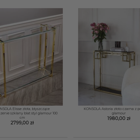
+
SOLA Elisse złota, błyszczące
KONSOLA Astoria złoto czarna z pó
enie szklany blat styl glamour 100
glamour
cm
1980,00
zł
2799,00
zł