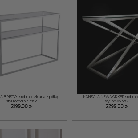
+
 BRISTOL srebrno szklana z półką
KONSOLA NEW YORKER srebrno 
styl modern classic
styl nowojorski
2199,00
zł
2299,00
zł