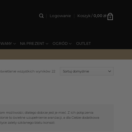
Logowanie
Koszyk /
0,00
zł
0
YWANY
NA PREZENT
OGRÓD
OUTLET
świetlanie wszystkich wyników: 22
m możliwości, dlatego dobrze jest je mieć. Z ich połączenia
lonie to świetne uzupełnienie aranżacji, a dla Ciebie dodatkowa
yce zalety szklanego blatu konsoli.