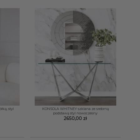
do
2689,00 zł
+
łką, styl
KONSOLA WHITNEY szklana ze srebrną
podstawą styl nowoczesny
2650,00
zł