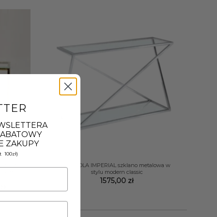
TTER
EWSLETTERA
 RABATOWY
E ZAKUPY
+
 100zł)
dstawie w
KONSOLA IMPERIAL szklano metalowa w
owoczesny
stylu modern classic
1575,00
zł
Zakres
0
zł
cen:
od
1899,00 zł
do