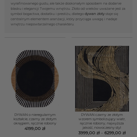
wyrafinowanego gustu, ale także doskonałym sposobem na dodanie
blasku i elegancji Twojemu wnętrzu. Złoto od wieków uważane jest za
symbol bogactwa, dostatku i prestiżu, dlatego
dywan złoty
staje się
centralnym elementem aranżacji, który przyciąga uwagę i nadaje
wnętrzu niepowtarzalnego charakteru.
DYWAN o nieregularnym
DYWAN czarny ze złotym
kształcie, czarny ze złotym
wzorem symbolizujący wiatr,
okręgiem, ręcznie robiony
ręcznie robiony, najwyższa
jakość, nowoczesny styl
4199,00
zł
Zakr
3999,00
zł
–
6299,00
zł
cen: