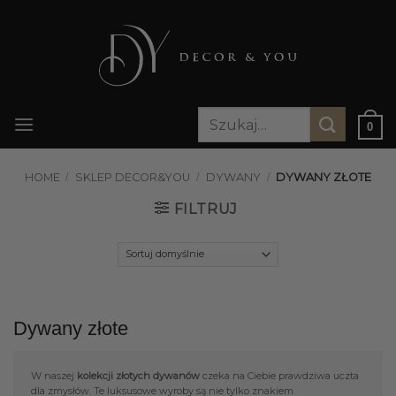
Przewiń
do
zawartości
Szukaj:
0
HOME
/
SKLEP DECOR&YOU
/
DYWANY
/
DYWANY ZŁOTE
FILTRUJ
Dywany złote
W naszej
kolekcji złotych dywanów
czeka na Ciebie prawdziwa uczta
dla zmysłów. Te luksusowe wyroby są nie tylko znakiem