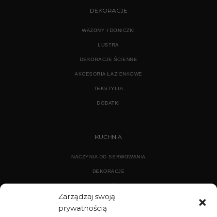
DEKORACJE
WAZONY I DONICZKI
LUSTRA
DEKORACJE ŚCIENNE
AKCESORIA ŁAZIENKOWE
TEKSTYLIA
DODATKI
KUCHNIA
NACZYNIA DO SERWOWANIA
DEKORACJE
WYPOSAŻENIE
Zarządzaj swoją
prywatnością