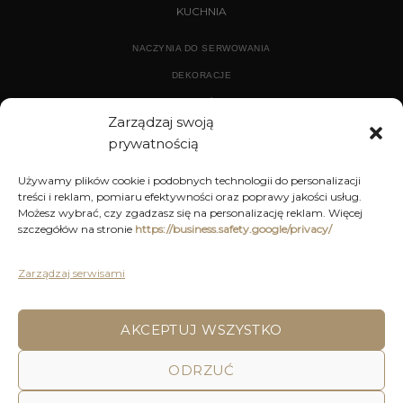
KUCHNIA
NACZYNIA DO SERWOWANIA
DEKORACJE
WYPOSAŻENIE
Zarządzaj swoją
prywatnością
ARCHIWUM
Używamy plików cookie i podobnych technologii do personalizacji
treści i reklam, pomiaru efektywności oraz poprawy jakości usług.
DEKORACJE
Możesz wybrać, czy zgadzasz się na personalizację reklam. Więcej
szczegółów na stronie
https://business.safety.google/privacy/
KUCHNIA
MEBLE
Zarządzaj serwisami
OŚWIETLENIE
AKCEPTUJ WSZYSTKO
ODRZUĆ
POLITYKA PRYWATNOŚCI
REGULAMIN SKLEPU ON-LINE
WYSYŁKA
DOSTAWA
ZWROTY I REKLAMACJE
HOME
DECOR AND YOU