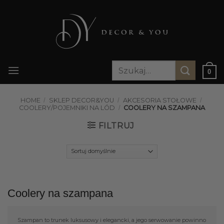
Przewiń
do
zawartości
Szukaj:
0
HOME
/
SKLEP DECOR&YOU
/
AKCESORIA STOŁOWE
/
COOLERY/POJEMNIKI NA LÓD
/
COOLERY NA SZAMPANA
FILTRUJ
Coolery na szampana
Szampan to trunek luksusowy i elegancki, a jego serwowanie powinno