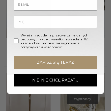
Wyrażam zgodę na przetwarzanie danych
osobowych w celu wysyłki newslettera. W
COOLER do
COOLER / POJEMNIK NA LÓD
każdej chwili możesz zrezygnować z
szampana/OSŁONKA na
szklany owalny ze srebrnymi
otrzymywania wiadomości.
kwiaty srebrna metalowa
elementami i szczypcami
klasyczna
glamour
539,00
zł
399,00
zł
ZAPISZ SIĘ TERAZ
NIE, NIE CHCĘ RABATU
Wyprzedany