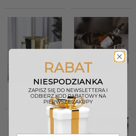
RABAT
NIESPODZIANKA
COOLER/WAZON metalowy
COOLER do szampana
ZAPISZ SIĘ DO NEWSLETTERA I
złoty klasyczny
srebrny metalowy klasyczny
499,00
zł
322,40
zł
ODBIERZ KOD RABATOWY NA
PIERWSZE ZAKUPY