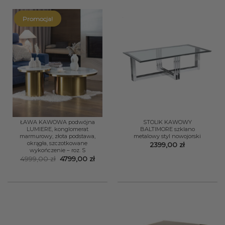
Promocja!
ŁAWA KAWOWA podwójna
STOLIK KAWOWY
LUMIERE, konglomerat
BALTIMORE szklano
marmurowy, złota podstawa,
metalowy styl nowojorski
okrągła, szczotkowane
2399,00
zł
wykończenie – roz. S
Pierwotna
Aktualna
4999,00
zł
4799,00
zł
cena
cena
wynosiła:
wynosi:
4999,00 zł.
4799,00 zł.