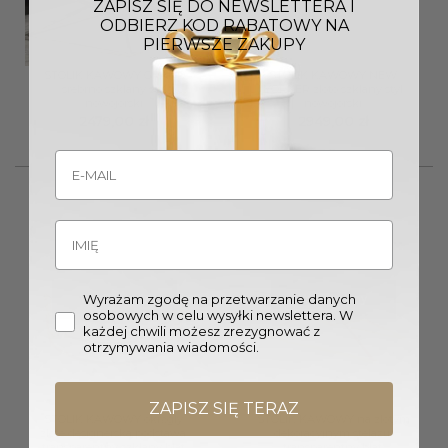
ZAPISZ SIĘ DO NEWSLETTERA I
ODBIERZ KOD RABATOWY NA
PIERWSZE ZAKUPY
STOLIK KAWOWY GRAND
STOLIK KAWOWY NEW
srebrno szklany styl
YORKER złoto szklany styl
nowojorski
nowojorski
2479,00
zł
2949,00
zł
Wyrażam zgodę na przetwarzanie danych
Wyprzedany
Wyprzedany
osobowych w celu wysyłki newslettera. W
każdej chwili możesz zrezygnować z
otrzymywania wiadomości.
ZAPISZ SIĘ TERAZ
STOLIK KAWOWY okrągły,
STOLIK KAWOWY na złotym
złote designerska podstawa,
dekoracyjnym stelażu,
transparentny szklany blat,
transparentny blat,