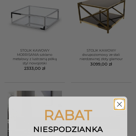
STOLIK KAWOWY
STOLIK KAWOWY
MORRISANIA szklano
dwupoziomowy ze stali
metalowy z lustrzaną półką
nierdzewnej złoty glamour
styl nowojorski
3099,00
zł
2333,00
zł
RABAT
Wyprzedany
Wyprzedany
NIESPODZIANKA