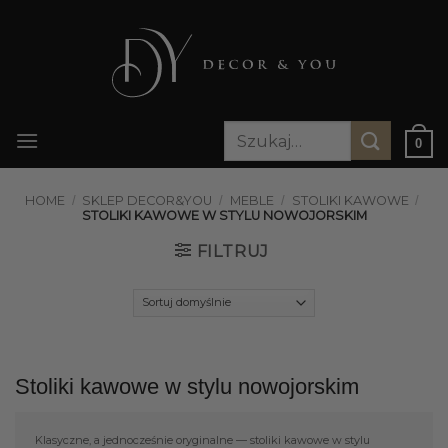
Przewiń
do
zawartości
Szukaj:
0
HOME
/
SKLEP DECOR&YOU
/
MEBLE
/
STOLIKI KAWOWE
/
STOLIKI KAWOWE W STYLU NOWOJORSKIM
FILTRUJ
Stoliki kawowe w stylu nowojorskim
Klasyczne, a jednocześnie oryginalne — stoliki kawowe w stylu