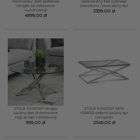
marmurowy, złota podstawa,
sześciokątny blat z jasnego
okrągła, szczotkowane
trawertynu, nowoczesny styl
wykończenie
3399,00
zł
4999,00
zł
STOLIK KAWOWY okrągły,
STOLIK KAWOWY NEW
szklany blat, chromowane
YORKER srebrno szklany styl
nogi ze stali nierdzewnej
nowojorski
999,00
zł
2349,00
zł