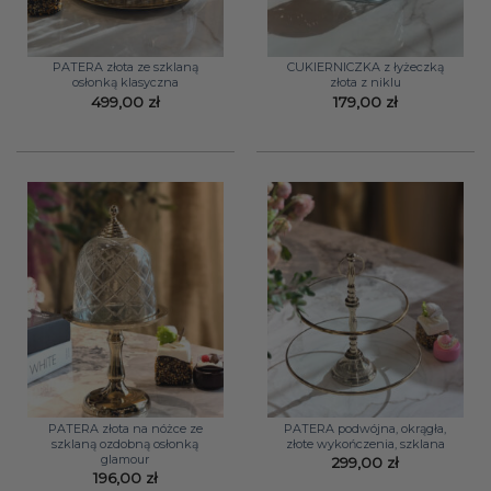
PATERA złota ze szklaną
CUKIERNICZKA z łyżeczką
osłonką klasyczna
złota z niklu
499,00
zł
179,00
zł
PATERA złota na nóżce ze
PATERA podwójna, okrągła,
szklaną ozdobną osłonką
złote wykończenia, szklana
glamour
299,00
zł
196,00
zł