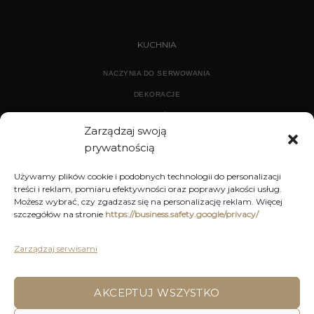
KUCHNIA
NACZYNIA DO SERWOWANIA
DEKORACJE
WYPOSAŻENIE
Zarządzaj swoją
prywatnością
ARCHIWUM
Używamy plików cookie i podobnych technologii do personalizacji
treści i reklam, pomiaru efektywności oraz poprawy jakości usług.
DEKORACJE
Możesz wybrać, czy zgadzasz się na personalizację reklam. Więcej
szczegółów na stronie
https://business.safety.google/privacy/
KUCHNIA
MEBLE
Zarządzaj serwisami
OŚWIETLENIE
AKCEPTUJ WSZYSTKO