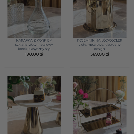
KARAFKA Z KORKIEM
POJEMNIK NA LÓD/COOLER
szklana, złoty metalowy
złoty, metalowy, klasyczny
korek, klasyczny styl
design
190,00
zł
589,00
zł