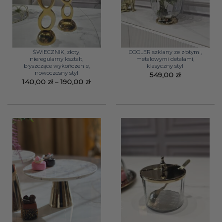
ŚWIECZNIK, złoty,
COOLER szklany ze złotymi,
nieregularny kształt,
metalowymi detalami,
błyszczące wykończenie,
klasyczny styl
nowoczesny styl
549,00
zł
Zakres
140,00
zł
–
190,00
zł
cen:
od
140,00 zł
do
190,00 zł