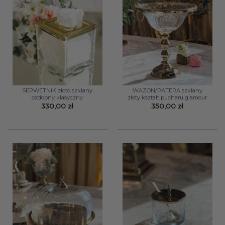
SERWETNIK złoto szklany
WAZON/PATERA szklany
ozdobny klasyczny
złoty kształt pucharu glamour
330,00
zł
350,00
zł