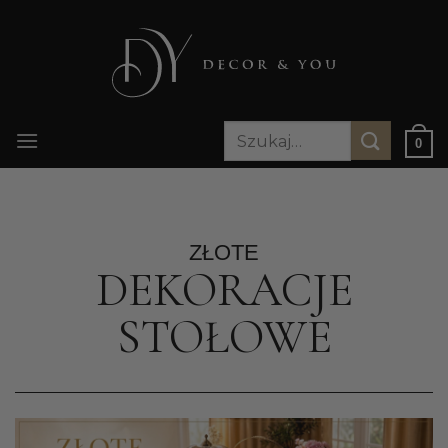
Przewiń
do
zawartości
Szukaj:
0
ZŁOTE
DEKORACJE
STOŁOWE