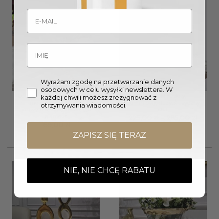
Wyrażam zgodę na przetwarzanie danych
osobowych w celu wysyłki newslettera. W
COOLER / POJEMNIK NA LÓD
ŚWIECZNIK, złoty,
każdej chwili możesz zrezygnować z
metalowo-szklany z
aluminiowy, duży, klasyczny
otrzymywania wiadomości.
uchwytem, złote detale, styl
styl
glamour
Zakre
225,00
zł
–
285,00
zł
cen:
159,00
zł
od
ZAPISZ SIĘ TERAZ
225,00
do
285,00
NIE, NIE CHCĘ RABATU