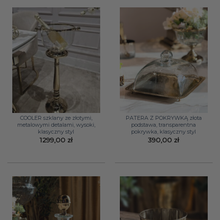
COOLER szklany ze złotymi,
PATERA Z POKRYWKĄ złota
metalowymi detalami, wysoki,
podstawa, transparentna
klasyczny styl
pokrywka, klasyczny styl
1299,00
zł
390,00
zł