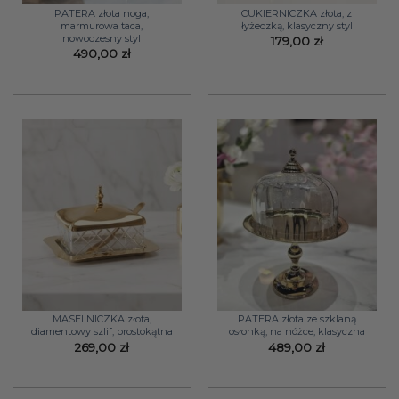
PATERA złota noga,
CUKIERNICZKA złota, z
marmurowa taca,
łyżeczką, klasyczny styl
nowoczesny styl
179,00
zł
490,00
zł
MASELNICZKA złota,
PATERA złota ze szklaną
diamentowy szlif, prostokątna
osłonką, na nóżce, klasyczna
269,00
zł
489,00
zł