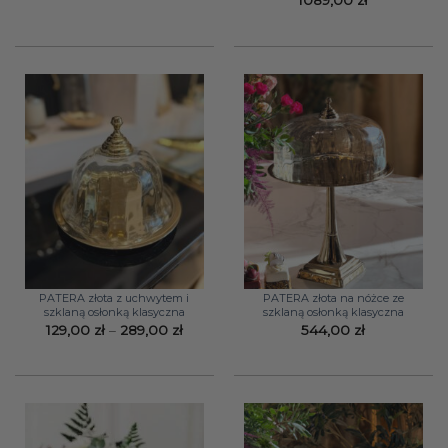
1089,00
zł
PATERA złota z uchwytem i
PATERA złota na nóżce ze
szklaną osłonką klasyczna
szklaną osłonką klasyczna
Zakres
129,00
zł
–
289,00
zł
544,00
zł
cen:
od
129,00 zł
do
289,00 zł