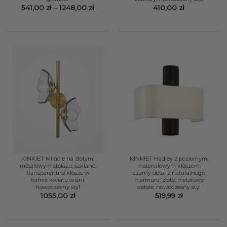
Zakres
541,00
zł
–
1248,00
zł
410,00
zł
cen:
od
541,00 zł
do
1248,00 zł
KINKIET Miracle na złotym,
KINKIET Hadley z poziomym,
metalowym stelażu, szklane,
materiałowym kloszem,
transparentne klosze w
czarny detal z naturalnego
formie kwiatu wiśni,
marmuru, złote, metalowe
nowoczesny styl
detale, nowoczesny styl
1055,00
zł
519,99
zł