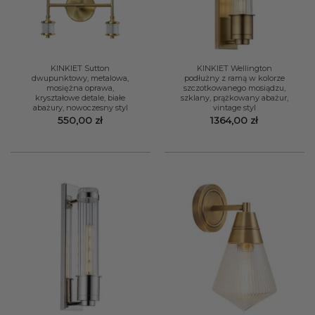
KINKIET Sutton
KINKIET Wellington
dwupunktowy, metalowa,
podłużny z ramą w kolorze
mosiężna oprawa,
szczotkowanego mosiądzu,
kryształowe detale, białe
szklany, prążkowany abażur,
abażury, nowoczesny styl
vintage styl
550,00
zł
1364,00
zł