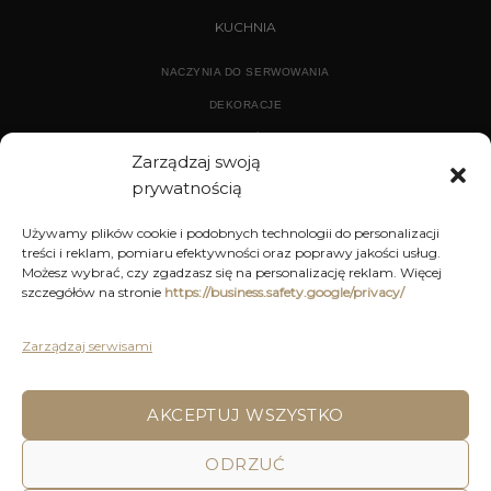
KUCHNIA
NACZYNIA DO SERWOWANIA
DEKORACJE
WYPOSAŻENIE
Zarządzaj swoją
prywatnością
ARCHIWUM
Używamy plików cookie i podobnych technologii do personalizacji
treści i reklam, pomiaru efektywności oraz poprawy jakości usług.
DEKORACJE
Możesz wybrać, czy zgadzasz się na personalizację reklam. Więcej
szczegółów na stronie
https://business.safety.google/privacy/
KUCHNIA
MEBLE
Zarządzaj serwisami
OŚWIETLENIE
AKCEPTUJ WSZYSTKO
POLITYKA PRYWATNOŚCI
REGULAMIN SKLEPU ON-LINE
ODRZUĆ
WYSYŁKA
DOSTAWA
ZWROTY I REKLAMACJE
HOME