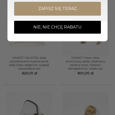
ZAPISZ SIĘ TERAZ
NIE, NIE CHCĘ RABATU
KINKIET HALSTON, złote
KINKIET Vision złoty,
szczotkowane wykończenie,
aluminiowy stelaż, podwójny
biały klosz, elegancki wygląd,
szklany klosz, matowo-
nowoczesny styl
transparentny, włoski styl
620,01
zł
801,00
zł