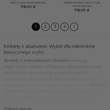
retro z nutą nowoczesności
żłobkowaniami, retro z nutą
nowoczesności
718,00
zł
718,00
zł
1
2
3
4
Kinkiety z abażurem: Wybór dla miłośników
klasycznego szyku
Kinkiety z materiałowym kloszem
emanują
klasycznym szykiem i elegancją. Oferowane przez
nas kinkiety wykonane są z wysokiej jakości
materiałów, takich jak tkanina, jedwab czy papier,
dodają pomieszczeniu wyjątkowego uroku.
Kinkiety
od Decor&You
są idealne do aranżacji klasycznych
wnętrz, dodając im nastrojowego oświetlenia i
charakteru.
Zobacz więcej