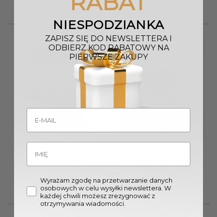
RABAT
3807,99
zł
NIESPODZIANKA
ZAPISZ SIĘ DO NEWSLETTERA I
ODBIERZ KOD RABATOWY NA
PIERWSZE ZAKUPY
KINKIET Sawgrass z 1
KINKIET Dune ze złotą,
źródłem światła, wykończony
metalową, oprawą, klosz w
w luksusowym, płatkowanym
formie kryształów o różnych
złocie, mleczny klosz,
kształtach, nowoczesny
klasyczna forma
glamour
Wyrażam zgodę na przetwarzanie danych
698,00
zł
718,00
zł
osobowych w celu wysyłki newslettera. W
każdej chwili możesz zrezygnować z
otrzymywania wiadomości.