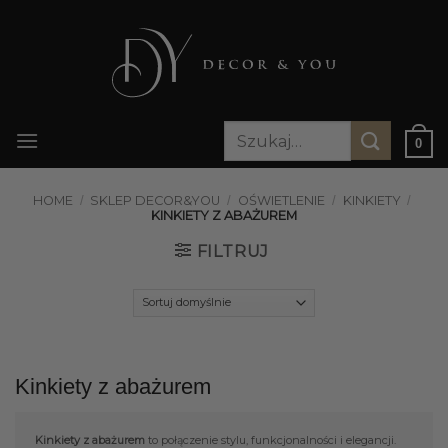
Przewiń
do
zawartości
Szukaj:
0
HOME
/
SKLEP DECOR&YOU
/
OŚWIETLENIE
/
KINKIETY
/
KINKIETY Z ABAŻUREM
FILTRUJ
Kinkiety z abażurem
Kinkiety z abażurem
to połączenie stylu, funkcjonalności i elegancji.