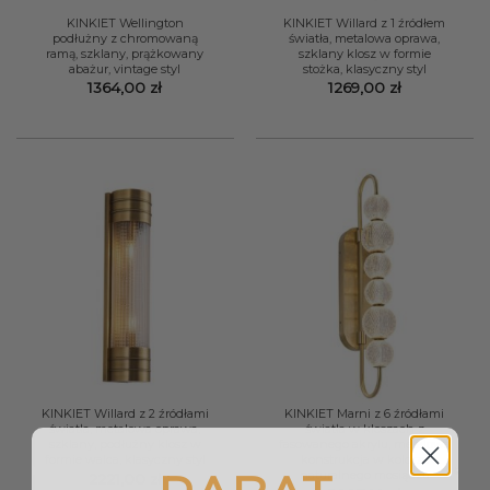
KINKIET Wellington
KINKIET Willard z 1 źródłem
podłużny z chromowaną
światła, metalowa oprawa,
ramą, szklany, prążkowany
szklany klosz w formie
abażur, vintage styl
stożka, klasyczny styl
1364,00
zł
1269,00
zł
KINKIET Willard z 2 źródłami
KINKIET Marni z 6 źródłami
światła, metalowa oprawa,
światła w kloszach z
szklany, podłużny klosz w
fasowanego akrylu, metalowa
formie walca, klasyczny styl
konstrukcja w kolorze
naturalnego mosiądzu
2221,00
zł