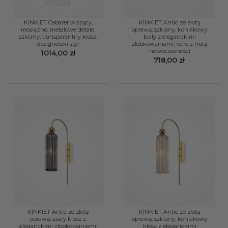
KINKIET Cabaret wiszący,
KINKIET Antic ze złotą
mosiężne, metalowe detale,
oprawą, szklany, koniakowy
szklany, transparentny klosz,
biały z eleganckimi
designerski styl
żłobkowaniami, retro z nutą
nowoczesności
1014,00
zł
718,00
zł
KINKIET Antic ze złotą
KINKIET Antic ze złotą
oprawą, szary klosz z
oprawą, szklany, koniakowy
eleganckimi żłobkowaniami,
klosz z eleganckimi