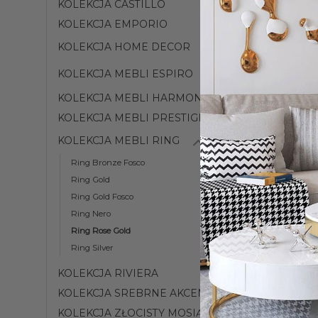
KOLEKCJA CASTILLO
KOLEKCJA EMPORIO
KOLEKCJA HOME DECOR
KOLEKCJA MEBLI ESPIRO
KOLEKCJA MEBLI HARMONY
KOLEKCJA MEBLI PRESTIGE
KOLEKCJA MEBLI RING
Ring Bronze Fosco
Ring Gold
Ring Gold Fosco
Ring Nero
Ring Rose Gold
Ring Silver
KOLEKCJA RIVIERA
KOLEKCJA SREBRNE AKCENTY
KOLEKCJA ZŁOCISTY MOSIĄDZ