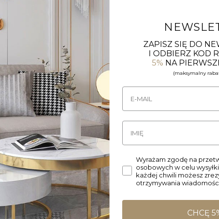
NEWSLE
ZAPISZ SIĘ DO N
I ODBIERZ KOD
5%
NA PIERWSZ
(maksymalny rabat
Wyrażam zgodę na przetw
osobowych w celu wysyłki
każdej chwili możesz zre
otrzymywania wiadomości
CHCĘ 5