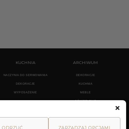
KUCHNIA
ARCHIWUM
NACZYNIA DO SERWOWANIA
DEKORACJE
DEKORACJE
KUCHNIA
WYPOSAŻENIE
MEBLE
OŚWIETLENIE
ODRZUĆ
ZARZĄDZAJ OPCJAMI