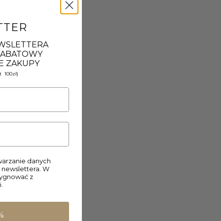
TTER
EWSLETTERA
 RABATOWY
E ZAKUPY
 100zł)
arzanie danych
 newslettera. W
zygnować z
.
%