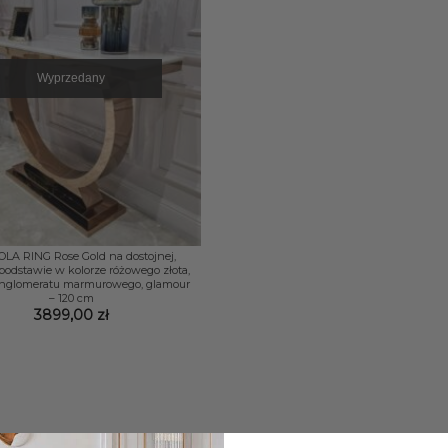
Wyprzedany
LA RING Rose Gold na dostojnej,
 podstawie w kolorze różowego złota,
onglomeratu marmurowego, glamour
– 120 cm
3899,00
zł