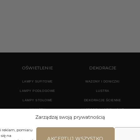
OŚWIETLENIE
DEKORACJE
LAMPY SUFITOWE
WAZONY I DONICZKI
LAMPY PODŁOGOWE
LUSTRA
LAMPY STOŁOWE
DEKORACJE ŚCIENNE
KINKIETY
AKCESORIA ŁAZIENKOWE
Zarządzaj swoją prywatnością
TEKSTYLIA
DODATKI
 i reklam, pomiaru
się na
AKCEPTUJ WSZYSTKO