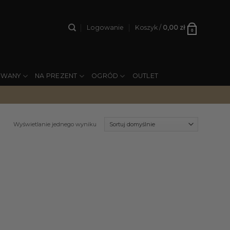
Logowanie
Koszyk /
0,00
zł
0
YWANY
NA PREZENT
OGRÓD
OUTLET
Wyświetlanie jednego wyniku