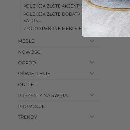
KOLEKCJA ZŁOTE AKCENTY
KOLEKCJA ZŁOTE DODATKI DO
SALONU
ZŁOTO SREBRNE MEBLE ELISSE
MEBLE
NOWOŚCI
OGRÓD
OŚWIETLENIE
OUTLET
PREZENTY NA ŚWĘTA
PROMOCJE
TRENDY