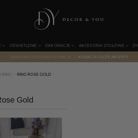
E
OŚWIETLENIE
DEKORACJE
AKCESORIA STOŁOWE
D
|
DARMOWA DOSTAWA OD 999 ZŁ
KOLEKCJA ZŁOTE AKCENTY
I RING
RING ROSE GOLD
/
Rose Gold