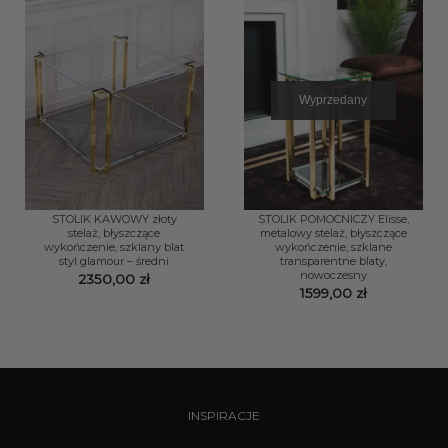
Wyprzedany
STOLIK KAWOWY złoty
STOLIK POMOCNICZY Elisse,
stelaż, błyszczące
metalowy stelaż, błyszczące
wykończenie, szklany blat
wykończenie, szklane
styl glamour – średni
transparentne blaty,
nowoczesny
2350,00
zł
1599,00
zł
INSPIRACJE