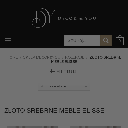
Przewiń
do
zawartości
Szukaj:
0
HOME
/
SKLEP DECOR&YOU
/
KOLEKCJE
/
ZŁOTO SREBRNE
MEBLE ELISSE
FILTRUJ
ZŁOTO SREBRNE MEBLE ELISSE