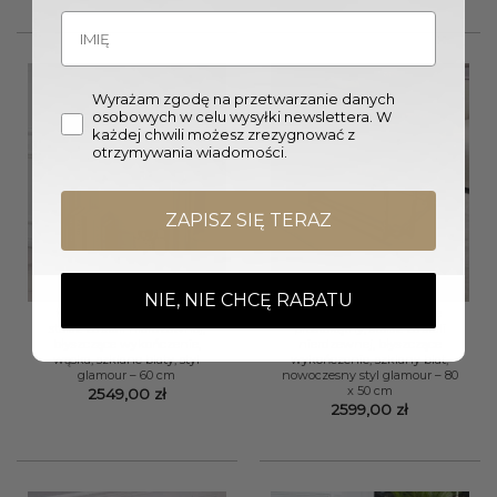
Wyrażam zgodę na przetwarzanie danych
osobowych w celu wysyłki newslettera. W
każdej chwili możesz zrezygnować z
otrzymywania wiadomości.
ZAPISZ SIĘ TERAZ
NIE, NIE CHCĘ RABATU
KONSOLA Elisse srebrny
STOLIK KAWOWY Elisse
stelaż ze stali nierdzewnej,
prostokątny, stelaż ze stali
błyszczące wykończenie,
nierdzewnej, błyszczące
wąska, szklane blaty, styl
wykończenie, szklany blat,
glamour – 60 cm
nowoczesny styl glamour – 80
x 50 cm
2549,00
zł
2599,00
zł