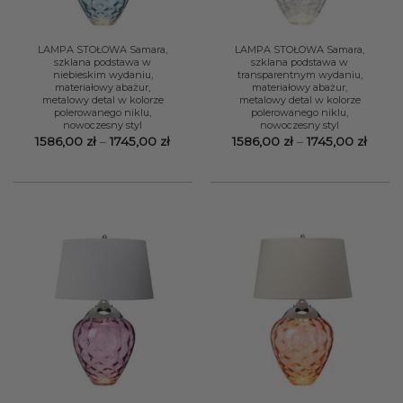
LAMPA STOŁOWA Samara,
LAMPA STOŁOWA Samara,
szklana podstawa w
szklana podstawa w
niebieskim wydaniu,
transparentnym wydaniu,
materiałowy abażur,
materiałowy abażur,
metalowy detal w kolorze
metalowy detal w kolorze
polerowanego niklu,
polerowanego niklu,
nowoczesny styl
nowoczesny styl
Zakres
Zakre
1586,00
zł
–
1745,00
zł
1586,00
zł
–
1745,00
zł
cen:
cen:
od
od
1586,00 zł
1586,
do
do
1745,00 zł
1745,0