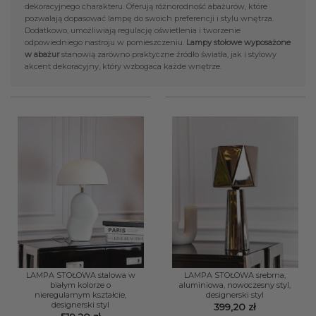
dekoracyjnego charakteru. Oferują różnorodność abażurów, które
pozwalają dopasować lampę do swoich preferencji i stylu wnętrza.
Dodatkowo, umożliwiają regulację oświetlenia i tworzenie
odpowiedniego nastroju w pomieszczeniu.
Lampy stołowe wyposażone
w abażur
stanowią zarówno praktyczne źródło światła, jak i stylowy
akcent dekoracyjny, który wzbogaca każde wnętrze.
LAMPA STOŁOWA stalowa w
LAMPA STOŁOWA srebrna,
białym kolorze o
aluminiowa, nowoczesny styl,
nieregularnym kształcie,
designerski styl
designerski styl
399,20
zł