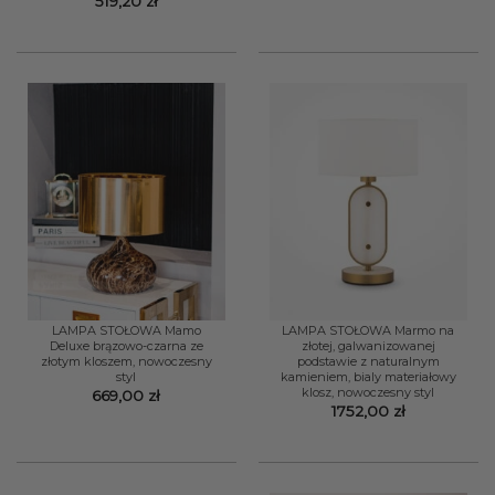
519,20
zł
LAMPA STOŁOWA Mamo
LAMPA STOŁOWA Marmo na
Deluxe brązowo-czarna ze
złotej, galwanizowanej
złotym kloszem, nowoczesny
podstawie z naturalnym
styl
kamieniem, bialy materiałowy
klosz, nowoczesny styl
669,00
zł
1752,00
zł