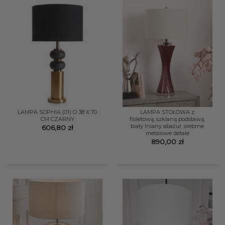
LAMPA SOPHIA (01) O 38 X 70
LAMPA STOŁOWA z
CM CZARNY
fioletową, szklaną podstawą,
biały lniany abażur, srebrne
606,80
zł
metalowe detale
890,00
zł