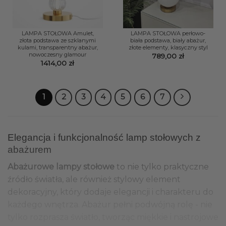
LAMPA STOŁOWA Amulet,
LAMPA STOŁOWA perłowo-
złota podstawa ze szklanymi
biała podstawa, biały abażur,
kulami, transparentny abażur,
złote elementy, klasyczny styl
nowoczesny glamour
789,00
zł
1414,00
zł
1
2
3
4
5
6
7
Elegancja i funkcjonalność lamp stołowych z
abażurem
Abażurowe lampy stołowe
to nie tylko praktyczne
źródło światła, ale również stylowy element
dekoracyjny, który dodaje elegancji i charakteru do
każdego wnętrza. Abażur pełni podwójną rolę - nie
tylko rozprasza światło, tworząc miękkie i nastrojowe