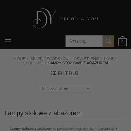
Przewiń
do
zawartości
Szukaj:
0
HOME
/
SKLEP DECOR&YOU
/
OŚWIETLENIE
/
LAMPY
STOŁOWE
/
LAMPY STOŁOWE Z ABAŻUREM
FILTRUJ
Lampy stołowe z abażurem
Lampy stołowe z abażurem
to połączenie elegancji, funkcjonalności i