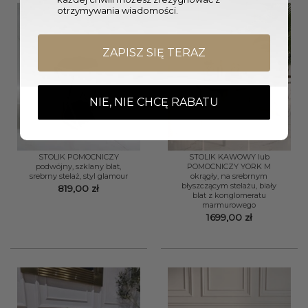
otrzymywania wiadomości.
ZAPISZ SIĘ TERAZ
NIE, NIE CHCĘ RABATU
STOLIK POMOCNICZY
STOLIK KAWOWY lub
podwójny, szklany blat,
POMOCNICZY YORK M
srebrny stelaż, styl glamour
okrągły, na srebrnym
błyszczącym stelażu, biały
819,00
zł
blat z konglomeratu
marmurowego
1699,00
zł