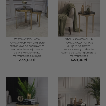
ZESTAW STOLIKÓW
STOLIK KAWOWY lub
KAWOWYCH York 2w1 złote
POMOCNICZY YORK S
szczotkowane podstawy ze
okrągły, na złotym
stali nierdzewnej, czarne
szczotkowanym stelażu,
blaty z konglomeratu
czarny blat z konglomeratu
marmurowego, okrągłe
marmurowego
2999,00
zł
1459,00
zł