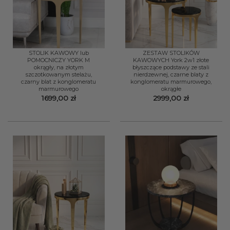
STOLIK KAWOWY lub
ZESTAW STOLIKÓW
POMOCNICZY YORK M
KAWOWYCH York 2w1 złote
okrągły, na złotym
błyszczące podstawy ze stali
szczotkowanym stelażu,
nierdzewnej, czarne blaty z
czarny blat z konglomeratu
konglomeratu marmurowego,
marmurowego
okrągłe
1699,00
zł
2999,00
zł