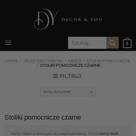
Przewiń
do
zawartości
Szukaj:
0
HOME
/
SKLEP DECOR&YOU
/
MEBLE
/
STOLIKI POMOCNICZE
/
STOLIKI POMOCNICZE CZARNE
FILTRUJ
Stoliki pomocnicze czarne
Każdy mebel w domu jest do czegoś potrzebny. Także
czarny stolik