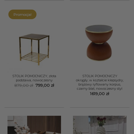
Promocja!
STOLIK POMOCNICZY, złota
STOLIK POMOCNICZY
podstawa, nowoczesny
okrągły, w kształcie klepsydry,
brązowy ryflowany korpus,
Pierwotna
Aktualna
879,00
zł
799,00
zł
czarny blat, nowoczesny styl
cena
cena
wynosiła:
wynosi:
1619,00
zł
879,00 zł.
799,00 zł.