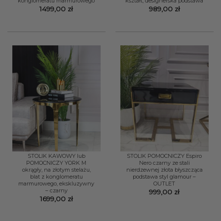
konglomeratu marmurowego
kształt, designerska podstawa
1499,00
zł
989,00
zł
STOLIK KAWOWY lub
STOLIK POMOCNICZY Espiro
POMOCNICZY YORK M
Nero czarny ze stali
okrągły, na złotym stelażu,
nierdzewnej złota błyszcząca
blat z konglomeratu
podstawa styl glamour –
marmurowego, ekskluzywny
OUTLET
– czarny
999,00
zł
1699,00
zł