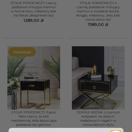
STOLIK POMOCNICZY czarny,
STOLIK POMOCNICZY o
podstawa imitująca marmur
czarnej podstawie imitujący
w formie łuku, metalowy blat
marmur w kształcie stożka,
na filarze, designerski styl
okrągły, metalowy, złoty blat,
nowoczesny styl
1289,00
zł
1589,00
zł
Promocja!
STOLIK POMOCNICZY Espiro
SZAFKA NOCNA z czarnym
Nero czarny ze stali
korpusem na złotych,
nierdzewnej złota błyszcząca
metalowych nogach w
podstawa styl glamour
nowoczesnym stylu
Pierwotna
Aktualna
1799,00
zł
1619,00
zł
1799,00
zł