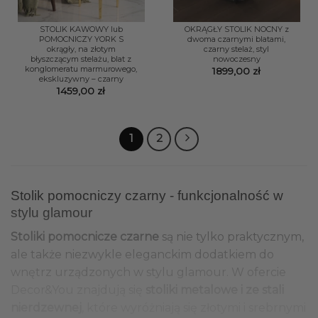
STOLIK KAWOWY lub
OKRĄGŁY STOLIK NOCNY z
POMOCNICZY YORK S
dwoma czarnymi blatami,
okrągły, na złotym
czarny stelaż, styl
błyszczącym stelażu, blat z
nowoczesny
konglomeratu marmurowego,
1899,00
zł
ekskluzywny – czarny
1459,00
zł
1
2
Stolik pomocniczy czarny - funkcjonalność w
stylu glamour
Stoliki pomocnicze czarne
są nie tylko praktycznym,
ale także niezwykle eleganckim dodatkiem do
wnętrz urządzonych w stylu glamour. W ofercie
Decor&You znajdują się
stoliki metalowe i ze stali
nierdzewnej
, które wyróżniają się złotymi i srebrnymi