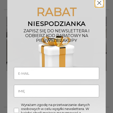
cena
cena
wynosiła:
wynosi:
RABAT
1799,00 zł.
1619,00 zł.
NIESPODZIANKA
ZAPISZ SIĘ DO NEWSLETTERA I
ODBIERZ KOD RABATOWY NA
PIERWSZE ZAKUPY
Wyprzedany
STOLIK POMOCNICZY
STOLIK POMOCNICZY Anne
Emporio okrągły, na złotej,
Nero czarna, okrągły,
błyszczącej zakręconej
ryflowany, złote błyszczące
podstawie, czarny blat z
elementy, blat z
konglomeratu marmurowego,
konglomeratu marmurowego
designerski styl
1499,00
zł
1799,00
zł
Wyrażam zgodę na przetwarzanie danych
osobowych w celu wysyłki newslettera. W
każdej chwili możesz zrezygnować z