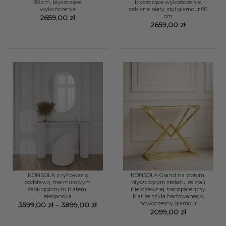
80 cm, błyszczące
błyszczące wykończenie,
wykończenie
szklane blaty, styl glamour 80
cm
2659,00
zł
2659,00
zł
KONSOLA z ryflowaną
KONSOLA Grand na złotym,
podstawą, marmurowym
błyszczącym stelażu ze stali
zaokrąglonym blatem,
nierdzewnej, transparentny
elegancka
blat ze szkła hartowanego,
nowoczesny glamour
Zakres
3599,00
zł
–
3899,00
zł
cen:
2099,00
zł
od
3599,00 zł