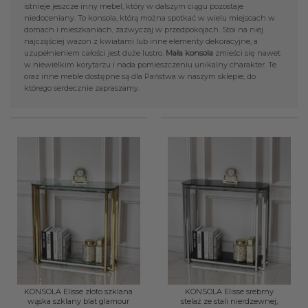
istnieje jeszcze inny mebel, który w dalszym ciągu pozostaje
niedoceniany. To konsola, którą można spotkać w wielu miejscach w
domach i mieszkaniach, zazwyczaj w przedpokojach. Stoi na niej
najczęściej wazon z kwiatami lub inne elementy dekoracyjne, a
uzupełnieniem całości jest duże lustro.
Mała konsola
zmieści się nawet
w niewielkim korytarzu i nada pomieszczeniu unikalny charakter. Te
oraz inne meble dostępne są dla Państwa w naszym sklepie, do
którego serdecznie zapraszamy.
KONSOLA Elisse złoto szklana
KONSOLA Elisse srebrny
wąska szklany blat glamour
stelaż ze stali nierdzewnej,