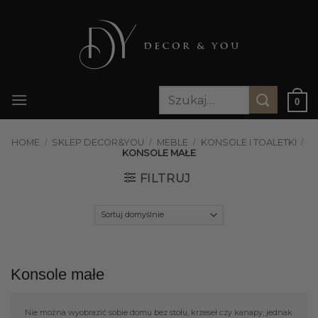
Przewiń
do
zawartości
Szukaj:
0
HOME
/
SKLEP DECOR&YOU
/
MEBLE
/
KONSOLE I TOALETKI
/
KONSOLE MAŁE
FILTRUJ
Konsole małe
Nie można wyobrazić sobie domu bez stołu, krzeseł czy kanapy, jednak