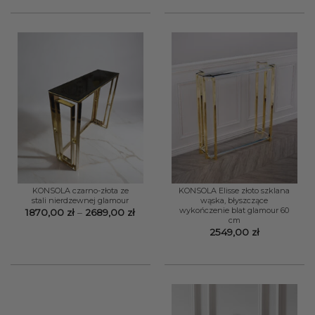
do
3899,00 zł
KONSOLA czarno-złota ze
KONSOLA Elisse złoto szklana
stali nierdzewnej glamour
wąska, błyszczące
wykończenie blat glamour 60
Zakres
1870,00
zł
–
2689,00
zł
cm
cen:
od
2549,00
zł
1870,00 zł
do
2689,00 zł