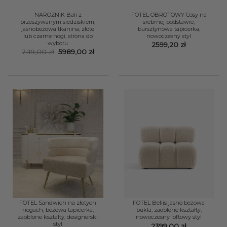
NAROŻNIK Bali z
FOTEL OBROTOWY Cosy na
przeszywanym siedziskiem,
srebrnej podstawie,
jasnobeżowa tkanina, złote
bursztynowa tapicerka,
lub czarne nogi, strona do
nowoczesny styl
wyboru
2599,20
zł
Pierwotna
Aktualna
7119,00
zł
5989,00
zł
cena
cena
wynosiła:
wynosi:
7119,00 zł.
5989,00 zł.
FOTEL Sandwich na złotych
FOTEL Bellis jasno beżowa
nogach, beżowa tapicerka,
bukla, zaoblone kształty,
zaoblone kształty, designerski
nowoczesny loftowy styl
styl
2399,00
zł