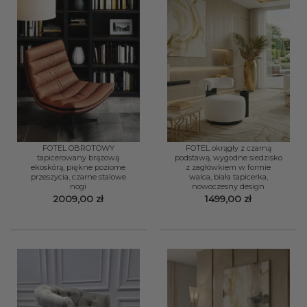
FOTEL OBROTOWY
FOTEL okrągły z czarną
tapicerowany brązową
podstawą, wygodne siedzisko
ekoskórą, piękne poziome
z zagłówkiem w formie
przeszycia, czarne stalowe
walca, biała tapicerka,
nogi
nowoczesny design
2009,00
zł
1499,00
zł