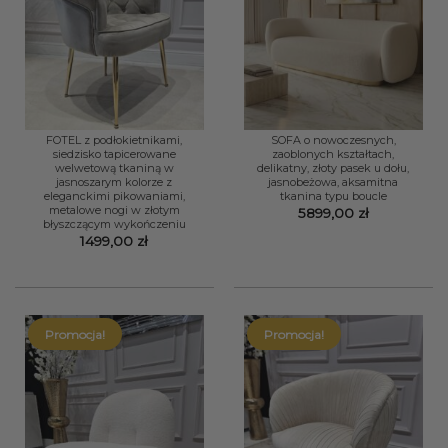
FOTEL z podłokietnikami,
SOFA o nowoczesnych,
siedzisko tapicerowane
zaoblonych kształtach,
welwetową tkaniną w
delikatny, złoty pasek u dołu,
jasnoszarym kolorze z
jasnobeżowa, aksamitna
eleganckimi pikowaniami,
tkanina typu boucle
metalowe nogi w złotym
5899,00
zł
błyszczącym wykończeniu
1499,00
zł
Promocja!
Promocja!