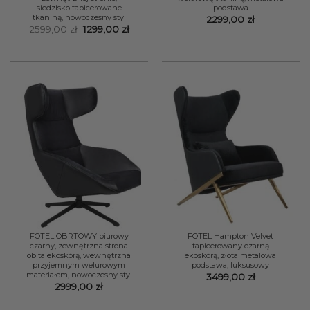
siedzisko tapicerowane
podstawa
tkaniną, nowoczesny styl
2299,00
zł
Pierwotna
Aktualna
2599,00
zł
1299,00
zł
cena
cena
wynosiła:
wynosi:
2599,00 zł.
1299,00 zł.
FOTEL OBRTOWY biurowy
FOTEL Hampton Velvet
czarny, zewnętrzna strona
tapicerowany czarną
obita ekoskórą, wewnętrzna
ekoskórą, złota metalowa
przyjemnym welurowym
podstawa, luksusowy
materiałem, nowoczesny styl
3499,00
zł
2999,00
zł