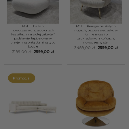
FOTEL Ballo o
FOTEL Perugia na złotych
nowoczesnych, zaoblonych
nogach, beżowe siedzisko w
kształtach na złotej „ukrytej”
formie muszli o
podstawie, tapicerowany
zaokrąglonych końcach,
przyjemną białą tkaniną typu
nowoczesny styl
boucle
Pierwotna
Aktua
3489,00
zł
2999,00
zł
cena
cena
Pierwotna
Aktualna
3199,00
zł
2999,00
zł
wynosiła:
wynos
cena
cena
3489,00 zł.
2999,0
wynosiła:
wynosi:
3199,00 zł.
2999,00 zł.
Promocja!