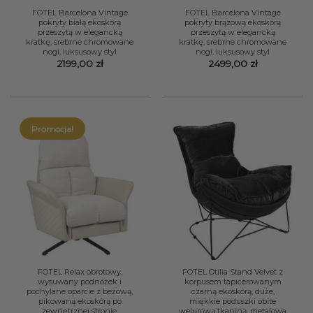
FOTEL Barcelona Vintage
FOTEL Barcelona Vintage
pokryty białą ekoskórą
pokryty brązową ekoskórą
przeszytą w elegancką
przeszytą w elegancką
kratkę, srebrne chromowane
kratkę, srebrne chromowane
nogi, luksusowy styl
nogi, luksusowy styl
2199,00
zł
2499,00
zł
Promocja!
FOTEL Relax obrotowy,
FOTEL Otilia Stand Velvet z
wysuwany podnóżek i
korpusem tapicerowanym
pochylane oparcie z beżową,
czarną ekoskórą, duże,
pikowaną ekoskórą po
miękkie poduszki obite
zewnętrznej stronie,
welurową tkaniną, metalowa