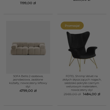
1199,00
zł
Promocja!
SOFA Bellis 2-osobowa,
FOTEL Shrimp Velvet na
jasnobeżowa, zaoblone
złotych błyszczących nogach,
kształty, nowoczesny loftowy
siedzisko pokryte czarnym
styl
welurowym materiałem,
nowoczesny styl
4799,00
zł
Pierwotna
Aktua
2969,00
zł
1484,00
zł
cena
cena
wynosiła:
wynos
2969,00 zł.
1484,0