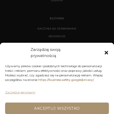
DODATKI
KUCHNIA
NACZYNIA DO SERWOWANIA
DEKORACJE
WYPOSAŻENIE
Zarządzaj swoją
prywatnością
ARCHIWUM
Używamy plików cookie i podobnych technologii do personalizacji
treści i reklam, pomiaru efektywności oraz poprawy jakości usług.
DEKORACJE
Możesz wybrać, czy zgadzasz się na personalizację reklam. Więcej
szczegółów na stronie
https://business.safety.google/privacy/
KUCHNIA
MEBLE
Zarządzaj serwisami
OŚWIETLENIE
AKCEPTUJ WSZYSTKO