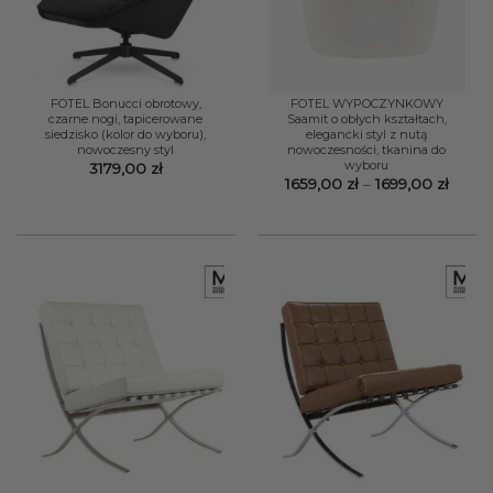
FOTEL Bonucci obrotowy,
FOTEL WYPOCZYNKOWY
czarne nogi, tapicerowane
Saamit o obłych kształtach,
siedzisko (kolor do wyboru),
elegancki styl z nutą
nowoczesny styl
nowoczesności, tkanina do
wyboru
3179,00
zł
Zakre
1659,00
zł
–
1699,00
zł
cen:
od
1659,0
do
1699,0