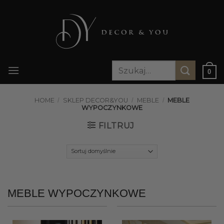
Przewiń
do
zawartości
Szukaj:
0
HOME
/
SKLEP DECOR&YOU
/
MEBLE
/
MEBLE
WYPOCZYNKOWE
FILTRUJ
MEBLE WYPOCZYNKOWE