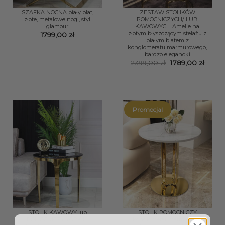
SZAFKA NOCNA biały blat,
ZESTAW STOLIKÓW
złote, metalowe nogi, styl
POMOCNICZYCH/ LUB
glamour
KAWOWYCH Amelie na
złotym błyszczącym stelażu z
1799,00
zł
białym blatem z
konglomeratu marmurowego,
bardzo elegancki
Pierwotna
Aktua
2399,00
zł
1789,00
zł
cena
cena
wynosiła:
wynos
2399,00 zł.
1789,0
Promocja!
STOLIK KAWOWY lub
STOLIK POMOCNICZY
POMOCNICZY YORK M
konglomerat marmurowy,