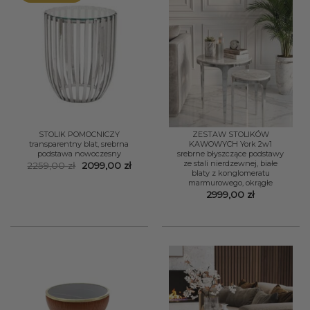
STOLIK POMOCNICZY
ZESTAW STOLIKÓW
transparentny blat, srebrna
KAWOWYCH York 2w1
podstawa nowoczesny
srebrne błyszczące podstawy
ze stali nierdzewnej, białe
Pierwotna
Aktualna
2259,00
zł
2099,00
zł
blaty z konglomeratu
cena
cena
wynosiła:
wynosi:
marmurowego, okrągłe
2259,00 zł.
2099,00 zł.
2999,00
zł