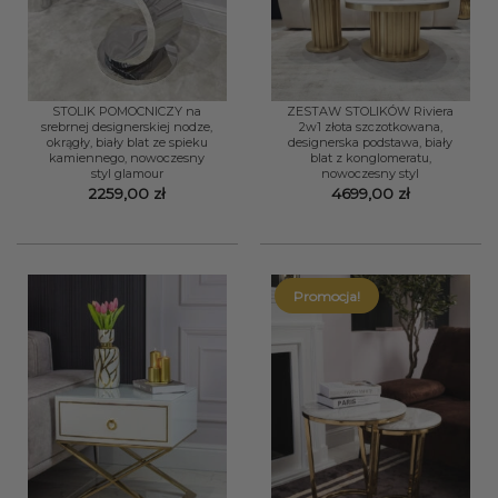
STOLIK POMOCNICZY na
ZESTAW STOLIKÓW Riviera
srebrnej designerskiej nodze,
2w1 złota szczotkowana,
okrągły, biały blat ze spieku
designerska podstawa, biały
kamiennego, nowoczesny
blat z konglomeratu,
styl glamour
nowoczesny styl
2259,00
zł
4699,00
zł
Promocja!