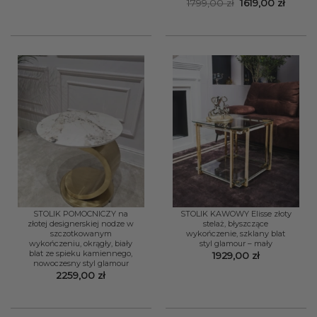
Pierwotna
Aktual
1799,00
zł
1619,00
zł
Oceniono
5
cena
cena
na 5
wynosiła:
wynosi
1799,00 zł.
1619,00
STOLIK POMOCNICZY na
STOLIK KAWOWY Elisse złoty
złotej designerskiej nodze w
stelaż, błyszczące
szczotkowanym
wykończenie, szklany blat
wykończeniu, okrągły, biały
styl glamour – mały
blat ze spieku kamiennego,
1929,00
zł
nowoczesny styl glamour
2259,00
zł