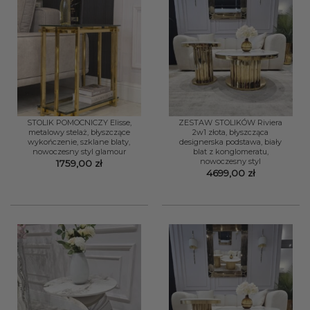
STOLIK POMOCNICZY Elisse,
ZESTAW STOLIKÓW Riviera
metalowy stelaż, błyszczące
2w1 złota, błyszcząca
wykończenie, szklane blaty,
designerska podstawa, biały
nowoczesny styl glamour
blat z konglomeratu,
nowoczesny styl
1759,00
zł
4699,00
zł