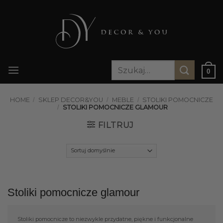
Przewiń
do
zawartości
Szukaj:
0
HOME
/
SKLEP DECOR&YOU
/
MEBLE
/
STOLIKI POMOCNICZE
/
STOLIKI POMOCNICZE GLAMOUR
FILTRUJ
Stoliki pomocnicze glamour
Stoliki pomocnicze to niezwykle przydatne, piękne i funkcjonalne