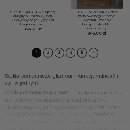
STOLIK POMOCNICZY Spacey
STOLIK POMOCNICZY złote,
okrągły, aluminiowy, złoty
metalowe nogi w formie
kolor, jasny połyskujący blat,
kwadratu, szklany,
designerski kształt
transparentny blat,
nowoczesny
647,20
zł
845,00
zł
1
2
3
4
5
Stoliki pomocnicze glamour - funkcjonalność i
styl w jednym
Stoliki pomocnicze glamour
to nie tylko praktyczne,
ale i stylowe rozwiązanie dla każdego salonu
urządzonego w tym wyjątkowym stylu. Jeśli Wasz
salon jest przestronny, z dużą kanapą i
fotelem
,
wówczas stolik pomocniczy stanie się nieocenionym
dodatkiem, który podniesie komfort codziennego