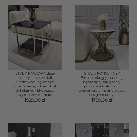
STOLIK KAWOWY Elisse
STOLIK POMOCNICZY
srebrny stelaż ze stali
Emporio okrągły, na złotej,
nierdzewnej, błyszczące
błyszczącej zakręconej
wykończenie, szklany blat
podstawie, biały blat z
styl glamour, błyszczące
konglomeratu marmurowego,
wykończenie – mały
designerski styl
1929,00
zł
1799,00
zł