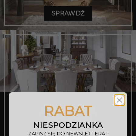
SPRAWDŹ
RABAT
AKCESORIA
STOŁOWE
NIESPODZIANKA
ZAPISZ SIĘ DO NEWSLETTERA I
SPRAWDŹ