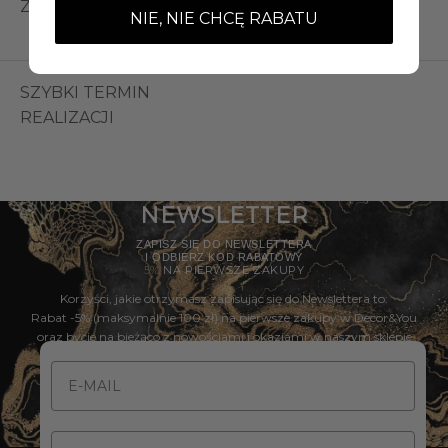
ZWROTY
NIE, NIE CHCĘ RABATU
SZYBKI TERMIN
REALIZACJI
NEWSLETTER
ZAPISZ SIĘ DO NEWSLETTERA
I ODBIERZ KOD RABATOWY
5%
NA PIERWSZE ZAKUPY
Korzyści, jakie otrzymasz zapisując się do Newslettera to:
Rabat -5% (maksymalnie 100 zł) na pierwsze zakupy w Decor&You
oraz bycie na bieżąco z nowościami i okazjami w naszym sklepie