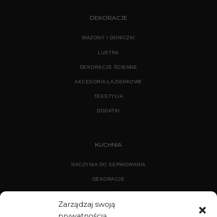
DEKORACJE
WAZONY I DONICZKI
LUSTRA
DEKORACJE ŚCIENNE
AKCESORIA ŁAZIENKOWE
TEKSTYLIA
DODATKI
KUCHNIA
NACZYNIA DO SERWOWANIA
DEKORACJE
WYPOSAŻENIE
Zarządzaj swoją
prywatnością