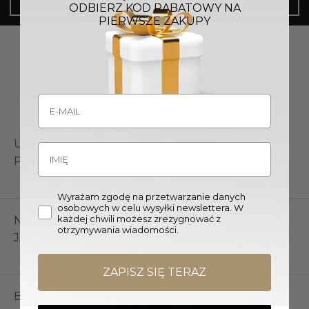
ODBIERZ KOD RABATOWY NA
PIERWSZE ZAKUPY
DLACZEGO DECOR & YOU?
UNIKALNE
PRODUKTY
Wyrażam zgodę na przetwarzanie danych
osobowych w celu wysyłki newslettera. W
każdej chwili możesz zrezygnować z
NAJWYŻSZA
otrzymywania wiadomości.
JAKOŚĆ
ZAPISZ SIĘ TERAZ
BEZPROBLEMOWE