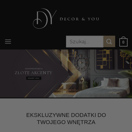
Przewiń
do
zawartości
Szukaj:
0
NAJNOWSZA KOLEKCJA
ZŁOTE AKCENTY
SPRAWDŹ TERAZ
EKSKLUZYWNE DODATKI DO
TWOJEGO WNĘTRZA