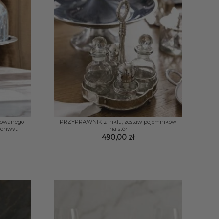
+
tkowanego
PRZYPRAWNIK z niklu, zestaw pojemników
uchwyt,
na stół
490,00
zł