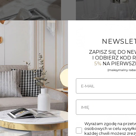
NEWSLE
ZAPISZ SIĘ DO N
I ODBIERZ KOD
+
5%
NA PIERWSZ
NIK szklano metalowy ze srebrną
DZBANEK szklany z metalową s
(maksymalny rabat
pokrywką glamour
rączką glamour
380,00
zł
399,00
zł
Wyrażam zgodę na przetw
osobowych w celu wysyłki
każdej chwili możesz zre