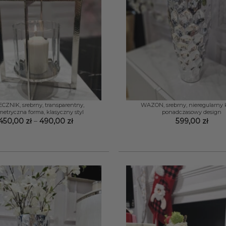
+
CZNIK, srebrny, transparentny,
WAZON, srebrny, nieregularny k
etryczna forma, klasyczny styl
ponadczasowy design
Zakres
450,00
zł
–
490,00
zł
599,00
zł
cen:
od
450,00 zł
do
490,00 zł