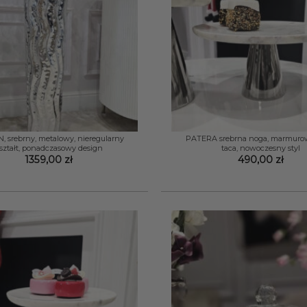
+
 srebrny, metalowy, nieregularny
PATERA srebrna noga, marmurow
ształt, ponadczasowy design
taca, nowoczesny styl
1359,00
zł
490,00
zł