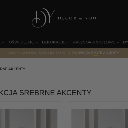
E
OŚWIETLENIE
DEKORACJE
AKCESORIA STOŁOWE
D
|
DARMOWA DOSTAWA OD 999 ZŁ
KOLEKCJA ZŁOTE AKCENTY
RNE AKCENTY
KCJA SREBRNE AKCENTY