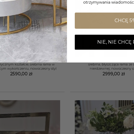
otrzymywania wiadomości
CHCĘ 5
NIE, NIE CHCĘ
+
USTRO ŚCIENNE Monolith o
LUSTRO ŚCIENNE w kształcie ok
ycznym kształcie, srebrna rama w
srebrna, błyszcząca rama ze s
ącym wykończeniu, nowoczesny styl
nierdzewnej, nowoczesny s
2590,00
zł
2999,00
zł