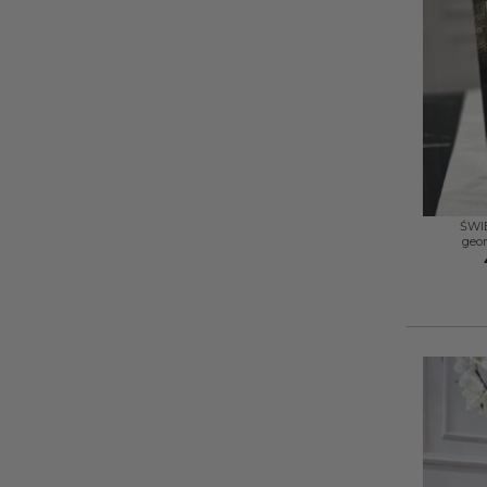
+
ŚWIE
geom