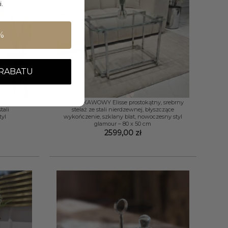
.
%
 RABATU
+
tagonu,
STOLIK KAWOWY Elisse prostokątny, srebrny
tali
stelaż ze stali nierdzewnej, błyszczące
tyl
wykończenie, szklany blat, nowoczesny styl
glamour – 80 x 50 cm
2599,00
zł