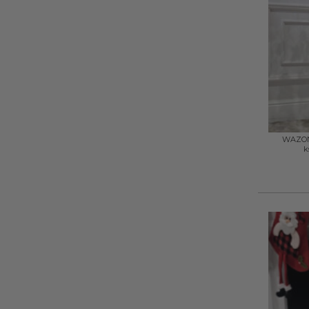
+
WAZON,
k