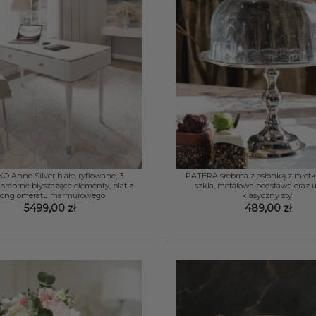
+
O Anne Silver białe, ryflowane, 3
PATERA srebrna z osłonką z mło
, srebrne błyszczące elementy, blat z
szkła, metalowa podstawa oraz 
onglomeratu marmurowego
klasyczny styl
5499,00
zł
489,00
zł