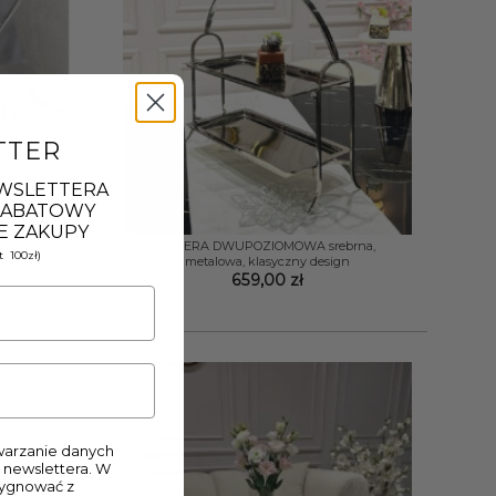
TTER
EWSLETTERA
 RABATOWY
+
E ZAKUPY
rebrną
PATERA DWUPOZIOMOWA srebrna,
 100zł)
metalowa, klasyczny design
659,00
zł
arzanie danych
 newslettera. W
zygnować z