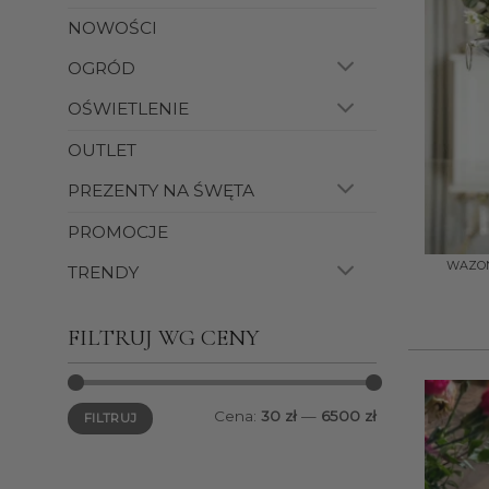
NOWOŚCI
OGRÓD
OŚWIETLENIE
OUTLET
PREZENTY NA ŚWĘTA
PROMOCJE
+
WAZON/
TRENDY
FILTRUJ WG CENY
Cena
Cena
Cena:
30 zł
—
6500 zł
FILTRUJ
min.
maks.