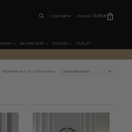
Logowanie
Koszyk /
0,00
zł
0
YWANY
NA PREZENT
OGRÓD
OUTLET
Wyświetlanie 1–24 z 375 wyników