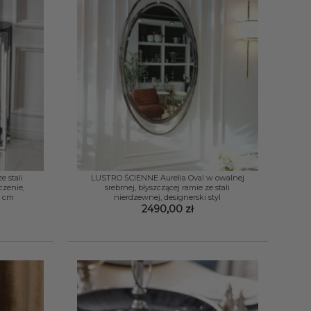
+
e stali
LUSTRO ŚCIENNE Aurelia Oval w owalnej
czenie,
srebrnej, błyszczącej ramie ze stali
0 cm
nierdzewnej, designerski styl
2490,00
zł