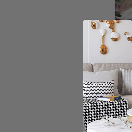
+
SERWET