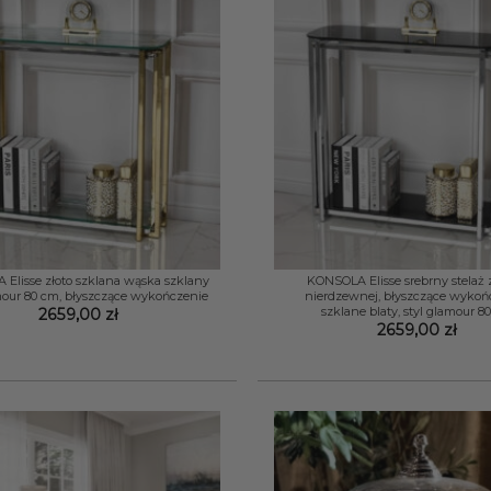
+
Elisse złoto szklana wąska szklany
KONSOLA Elisse srebrny stelaż z
mour 80 cm, błyszczące wykończenie
nierdzewnej, błyszczące wykoń
szklane blaty, styl glamour 8
2659,00
zł
2659,00
zł