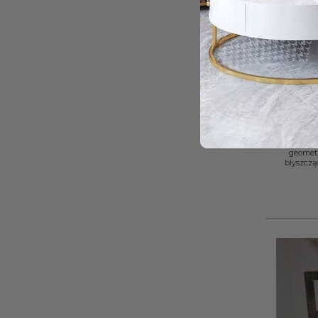
+
L
geometr
błyszcz