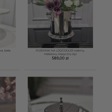
+
a, biała
POJEMNIK NA LÓD/COOLER srebrny,
metalowy, klasyczny styl
589,00
zł