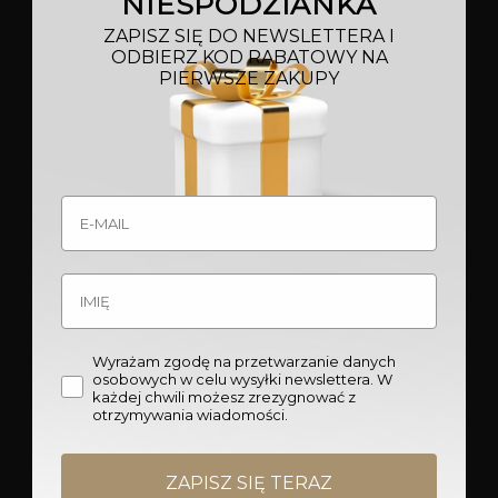
NIESPODZIANKA
ZAPISZ SIĘ DO NEWSLETTERA I
WARTO SPRAWDZIĆ
ODBIERZ KOD RABATOWY NA
POMIESZCZENIA
PIERWSZE ZAKUPY
STYLE
MEBLE
SALON
JADALNIA
SYPIALNIA
PRZEDPOKÓJ
Wyrażam zgodę na przetwarzanie danych
osobowych w celu wysyłki newslettera. W
każdej chwili możesz zrezygnować z
OŚWIETLENIE
otrzymywania wiadomości.
LAMPY SUFITOWE
ZAPISZ SIĘ TERAZ
LAMPY PODŁOGOWE