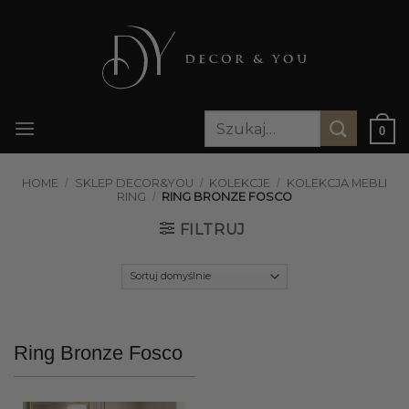
Przewiń
do
zawartości
Szukaj:
0
HOME
/
SKLEP DECOR&YOU
/
KOLEKCJE
/
KOLEKCJA MEBLI
RING
/
RING BRONZE FOSCO
FILTRUJ
Ring Bronze Fosco