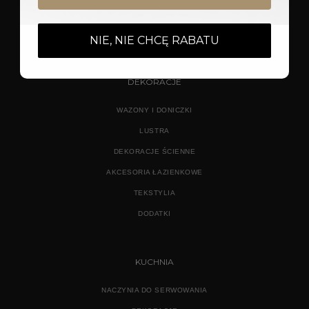
LAMPY STOŁOWE
KINKIETY
NIE, NIE CHCĘ RABATU
DEKORACJE
WAZONY I DONICZKI
LUSTRA
DEKORACJE ŚCIENNE
AKCESORIA ŁAZIENKOWE
TEKSTYLIA
DODATKI
KUCHNIA
NACZYNIA DO SERWOWANIA