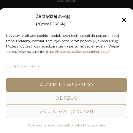
DEKORACJE
WYPOSAŻENIE
Zarządzaj swoją
prywatnością
ARCHIWUM
Używamy plików cookie i podobnych technologii do personalizacji
treści i reklam, pomiaru efektywności oraz poprawy jakości usług.
DEKORACJE
Możesz wybrać, czy zgadzasz się na personalizację reklam. Więcej
szczegółów na stronie
https://business.safety.google/privacy/
KUCHNIA
MEBLE
Zarządzaj serwisami
OŚWIETLENIE
AKCEPTUJ WSZYSTKO
ODRZUĆ
POLITYKA PRYWATNOŚCI
REGULAMIN SKLEPU ON-LINE
WYSYŁKA
DOSTAWA
ZWROTY I REKLAMACJE
HOME
DECOR AND YOU
ZARZĄDZAJ OPCJAMI
Decor & You | Home Decorations | Home Accessories |
Wszystkie Prawa zastrzeżone 2026 © Realizacja: Pink
Polityka plików cookies
Polityka Prywatności
Shark Media