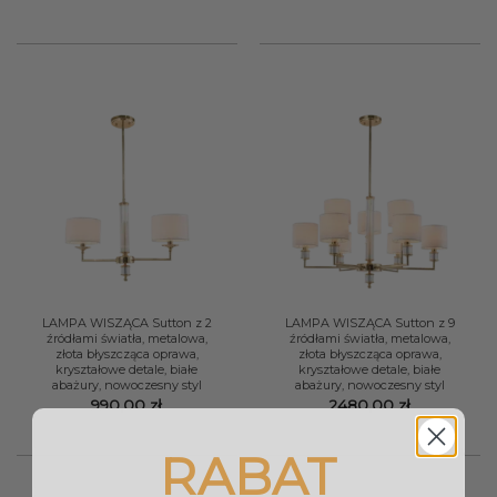
LAMPA WISZĄCA Sutton z 2
LAMPA WISZĄCA Sutton z 9
źródłami światła, metalowa,
źródłami światła, metalowa,
złota błyszcząca oprawa,
złota błyszcząca oprawa,
kryształowe detale, białe
kryształowe detale, białe
abażury, nowoczesny styl
abażury, nowoczesny styl
990,00
zł
2480,00
zł
RABAT