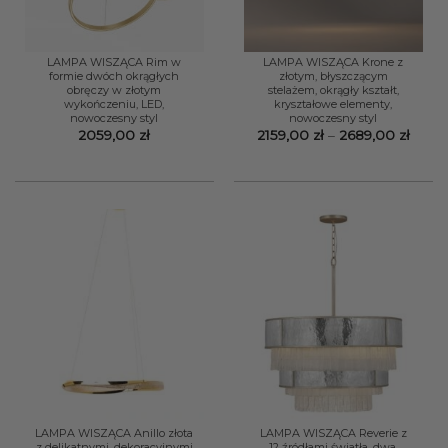
LAMPA WISZĄCA Rim w
LAMPA WISZĄCA Krone z
formie dwóch okrągłych
złotym, błyszczącym
obręczy w złotym
stelażem, okrągły kształt,
wykończeniu, LED,
kryształowe elementy,
nowoczesny styl
nowoczesny styl
Zakre
2059,00
zł
2159,00
zł
–
2689,00
zł
cen:
od
2159,
do
2689,
LAMPA WISZĄCA Anillo złota
LAMPA WISZĄCA Reverie z
z delikatnymi, dekoracyjnymi
12 źródłami światła, dwa,