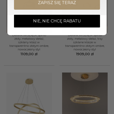
ZAPISZ SIĘ TERAZ
NIE, NIE CHCĘ RABATU
LAMPA WISZĄCA Spirito
LAMPA WISZĄCA Spirito
złoty, metalowy stelaż,
złoty, metalowy stelaż, trzy
szklany klosz w
szklane klosze w
transparentno-złotym ombre,
transparentno-złotym ombre,
nowoczesny styl
nowoczesny styl
1109,00
zł
1909,00
zł