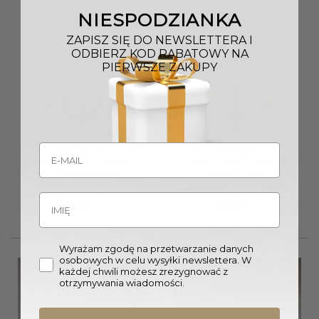
NIESPODZIANKA
ZAPISZ SIĘ DO NEWSLETTERA I
ODBIERZ KOD RABATOWY NA
PIERWSZE ZAKUPY
LAMPA WISZĄCA Sutton z 6
LAMPA WISZĄCA Sutton z 2
źródłami światła, metalowa,
źródłami światła, metalowa,
złota błyszcząca oprawa,
mosiężna oprawa,
kryształowe detale, białe
kryształowe detale, białe
abażury, nowoczesny styl
abażury, nowoczesny styl
1565,00
zł
990,00
zł
Wyrażam zgodę na przetwarzanie danych
osobowych w celu wysyłki newslettera. W
każdej chwili możesz zrezygnować z
otrzymywania wiadomości.