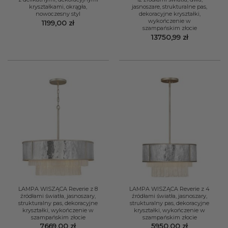
kryształkami, okrągła,
jasnoszare, strukturalne pas,
nowoczesny styl
dekoracyjne kryształki,
wykończenie w
1199,00
zł
szampańskim złocie
13750,99
zł
LAMPA WISZĄCA Reverie z 8
LAMPA WISZĄCA Reverie z 4
źródłami światła, jasnoszary,
źródłami światła, jasnoszary,
strukturalny pas, dekoracyjne
strukturalny pas, dekoracyjne
kryształki, wykończenie w
kryształki, wykończenie w
szampańskim złocie
szampańskim złocie
7669,00
zł
5950,00
zł