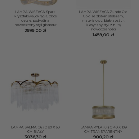
LAMPA WISZĄCA Spark
LAMPA WISZĄCA Zundo Old
kryształowa, okrągła, złote
Gold ze złotym stelażem,
detale, podwójna
materiałowy, biały abażur,
nowoczesny styl glamour
klasyczny styl z nutą
nowoczesności
2999,00
zł
1459,00
zł
LAMPA SALMA (02) O 80 X 60
LAMPA KYLA (01) O 40 X 109
CM BIAŁY
CM TRANSPARENTNY
3036,30
zł
900,20
zł