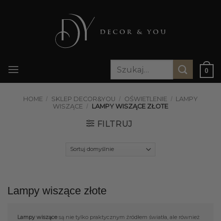
Przewiń
do
zawartości
Szukaj:
0
HOME
/
SKLEP DECOR&YOU
/
OŚWIETLENIE
/
LAMPY
WISZĄCE
/
LAMPY WISZĄCE ZŁOTE
FILTRUJ
Lampy wiszące złote
Lampy wiszące
są nie tylko praktycznym źródłem światła, ale również