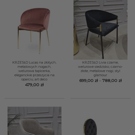
KRZESŁO Lucas na złotych,
KRZESŁO Livia czarne,
metalowych nogach,
welurowe siedzisko, czarno-
welurowa tapicerka,
złote, metalowe nogi, styl
eleganckie przeszycia na
glamour
oparciu, art deco
Zakre
699,00
zł
–
788,00
zł
cen:
479,00
zł
od
699,00
do
788,00