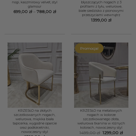
nogi, kaszmirowy velvet, styl
błyszczących nogach z 3
glamour
profilami z tyłu, welurowe,
białe siedzisko z pionowymi
Zakres
699,00
zł
–
788,00
zł
przeszyciami wewnątrz
cen:
od
1399,00
zł
699,00 zł
do
788,00 zł
Promocja!
KRZESŁO na złotych
KRZESŁO na metalowych
szczotkowanych nogach,
nogach w kolorze
welurowa, miękka biała
szczotkowanego złota,
tapicerka, wygodne oparcie
welurowa tkanina w różnych
oraz podłokietniki,
kolorach, nowoczesny styl
nowoczesny styl
Pierwotna
Aktua
1499,00
zł
1299,00
zł