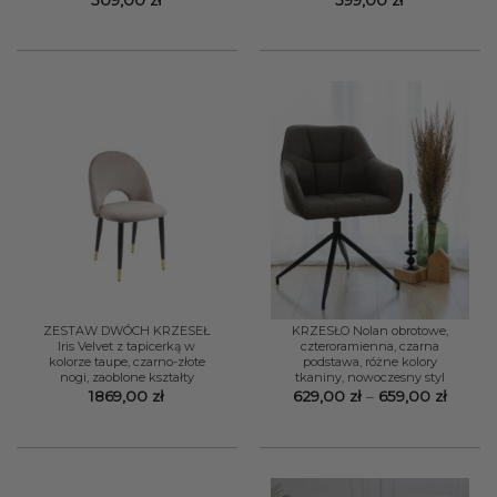
ZESTAW DWÓCH KRZESEŁ
KRZESŁO Nolan obrotowe,
Iris Velvet z tapicerką w
czteroramienna, czarna
kolorze taupe, czarno-złote
podstawa, różne kolory
nogi, zaoblone kształty
tkaniny, nowoczesny styl
Zakres
1869,00
zł
629,00
zł
–
659,00
zł
cen:
od
629,00
do
659,00