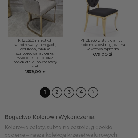
KRZESŁO na złotych
KRZESŁO w stylu glamour,
szczotkowanych nogach,
złote metalowi nogi, czarna
welurowa, miękka
velvetowa tapicerka
szarobeżowa tapicerka,
679,00
zł
wygodne oparcie oraz
podłokietniki, nowoczesny
styl
1399,00
zł
1
2
3
4
Bogactwo Kolorów i Wykończenia
Kolorowe palety, subtelne pastele, głębokie
odcienie –
nasza kolekcja krzeseł welurowych