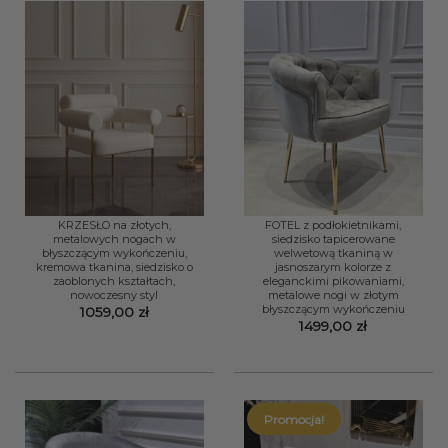
KRZESŁO na złotych,
FOTEL z podłokietnikami,
metalowych nogach w
siedzisko tapicerowane
błyszczącym wykończeniu,
welwetową tkaniną w
kremowa tkanina, siedzisko o
jasnoszarym kolorze z
zaoblonych kształtach,
eleganckimi pikowaniami,
nowoczesny styl
metalowe nogi w złotym
błyszczącym wykończeniu
1059,00
zł
1499,00
zł
Promocja!