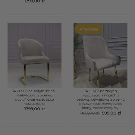
cena
cena
1399,00
zł
wynosiła:
wynosi
1499,00 zł.
1299,0
Promocja!
KRZESŁO na złotym stelażu,
KRZESŁO na złotych,
welwetowa tapicerka,
błyszczących nogach z
wyprofilowane siedzisko,
beżową, welwetową tapicerką
nowoczesne
plisowaną od zewnętrznej
strony, nowoczesny styl
1399,00
zł
Pierwotna
Aktual
1199,00
zł
999,00
zł
cena
cena
wynosiła:
wynosi
1199,00 zł.
999,00 