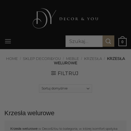
Przewiń
do
zawartości
Szukaj:
0
HOME
/
SKLEP DECOR&YOU
/
MEBLE
/
KRZESŁA
/
KRZESŁA
WELUROWE
FILTRUJ
Krzesła welurowe
Krzesła welurowe
w Decor&You to kategoria, w której komfort spotyka