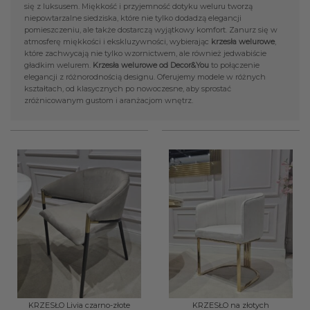
się z luksusem. Miękkość i przyjemność dotyku weluru tworzą
niepowtarzalne siedziska, które nie tylko dodadzą elegancji
pomieszczeniu, ale także dostarczą wyjątkowy komfort. Zanurz się w
atmosferę miękkości i ekskluzywności, wybierając
krzesła welurowe
,
które zachwycają nie tylko wzornictwem, ale również jedwabiście
gładkim welurem.
Krzesła welurowe od Decor&You
to połączenie
elegancji z różnorodnością designu. Oferujemy modele w różnych
kształtach, od klasycznych po nowoczesne, aby sprostać
zróżnicowanym gustom i aranżacjom wnętrz.
KRZESŁO Livia czarno-złote
KRZESŁO na złotych