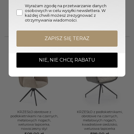
błyszczących nogach z 3
welwetowa tapicerka,
profilami z tyłu, welurowe,
wyprofilowane szarobeżowe
Wyrażam zgodę na przetwarzanie danych
śnieżnobiałe siedzisko z
siedzisko, nowoczesne
osobowych w celu wysyłki newslettera. W
pionowymi przeszyciami
1399,00
zł
każdej chwili możesz zrezygnować z
wewnątrz, nowoczesny styl
otrzymywania wiadomości.
1399,00
zł
ZAPISZ SIĘ TERAZ
NIE, NIE CHCĘ RABATU
KRZESŁO obrotowe z
KRZESŁO z podłokietnikami,
podłokietnikami na czarnych,
obrotowe na czarnych,
metalowych nogach,
metalowych nogach,
welurowa tapicerka,
kwadratowe siedzisko,
nowoczesny styl
welurowa tapicerka
509,00
zł
599,00
zł