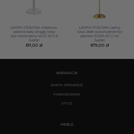
LAMPA STOŁOWA metalowo-
LAMPA STOŁOWA czarny
szklana biały okrągły klosz
klosz złote wykończenie styl
styl nowoczesny JAZZ JA G b
glamour EGIDA EG G ms
Jupiter
Jupiter
611,00
zł
679,00
zł
INSPIRACJE
WARTO SPRAWDZIĆ
POMIESZCZENIA
STYLE
MEBLE