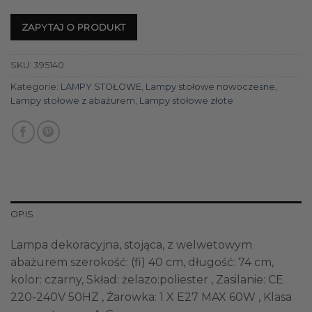
ZAPYTAJ O PRODUKT
SKU:
395140
Kategorie:
LAMPY STOŁOWE
,
Lampy stołowe nowoczesne
,
Lampy stołowe z abażurem
,
Lampy stołowe złote
OPIS
Lampa dekoracyjna, stojąca, z welwetowym
abażurem szerokość: (fi) 40 cm, długość: 74 cm,
kolor: czarny, Skład: żelazo:poliester , Zasilanie: CE
220-240V 50HZ , Żarowka: 1 X E27 MAX 60W , Klasa