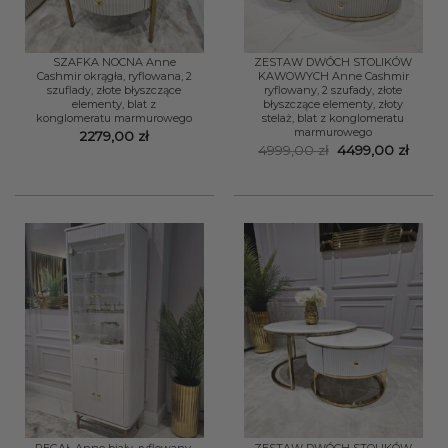
SZAFKA NOCNA Anne
ZESTAW DWÓCH STOLIKÓW
Cashmir okrągła, ryflowana, 2
KAWOWYCH Anne Cashmir
szuflady, złote błyszczące
ryflowany, 2 szufady, złote
elementy, blat z
błyszczące elementy, złoty
konglomeratu marmurowego
stelaż, blat z konglomeratu
marmurowego
2279,00
zł
Pierwotna
Aktua
4999,00
zł
4499,00
zł
cena
cena
wynosiła:
wynos
4999,00 zł.
4499,
REGAŁ Anne biały, ryflowany,
ZESTAW DWÓCH STOLIKÓW