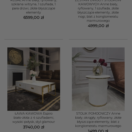
szklana witryna, 1 szuflada, 1
KAWOWYCH Anne biały,
para drzwi, złote błyszczące
ryflowany, 1 szuflada, złote
elementy
błyszczące elementy, złote
nogi, blat z konglomeratu
6599,00
zł
marmurowego
4999,00
zł
ŁAWA KAWOWA Espiro
STOLIK POMOCNICZY Anne
biało-złota z 4 szufladami,
biały, okrągły, ryflowany, złote
wysoki połysk, styl glamour
błyszczące elementy, blat z
konglomeratu marmurowego
3740,00
zł
1499,00
zł