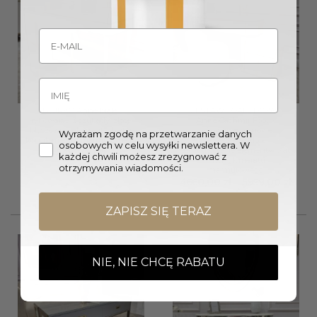
BIURKO Anne białe,
ZESTAW TOALETKOWY
ryflowane, 3 szuflady, złote
Anne Cashmir Fosco,
błyszczące elementy, blat z
ryflowany, pionowe
Wyrażam zgodę na przetwarzanie danych
konglomeratu marmurowego
przeszycia, złote
osobowych w celu wysyłki newslettera. W
szczotkowane elementy, blat
5499,00
zł
każdej chwili możesz zrezygnować z
z konglomeratu
otrzymywania wiadomości.
marmurowego
Zakr
4660,00
zł
–
5999,00
zł
cen:
od
4660,
ZAPISZ SIĘ TERAZ
do
5999,
NIE, NIE CHCĘ RABATU