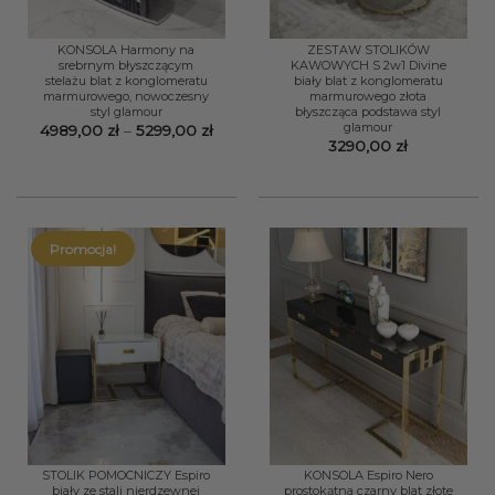
KONSOLA Harmony na
ZESTAW STOLIKÓW
srebrnym błyszczącym
KAWOWYCH S 2w1 Divine
stelażu blat z konglomeratu
biały blat z konglomeratu
marmurowego, nowoczesny
marmurowego złota
styl glamour
błyszcząca podstawa styl
glamour
Zakres
4989,00
zł
–
5299,00
zł
cen:
3290,00
zł
od
4989,00 zł
do
5299,00 zł
Promocja!
STOLIK POMOCNICZY Espiro
KONSOLA Espiro Nero
biały ze stali nierdzewnej
prostokątna czarny blat złote