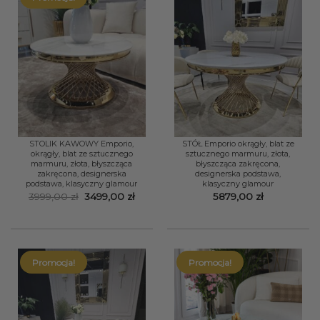
STOLIK KAWOWY Emporio,
STÓŁ Emporio okrągły, blat ze
okrągły, blat ze sztucznego
sztucznego marmuru, złota,
marmuru, złota, błyszcząca
błyszcząca zakręcona,
zakręcona, designerska
designerska podstawa,
podstawa, klasyczny glamour
klasyczny glamour
Pierwotna
Aktualna
3999,00
zł
3499,00
zł
5879,00
zł
cena
cena
wynosiła:
wynosi:
3999,00 zł.
3499,00 zł.
Promocja!
Promocja!