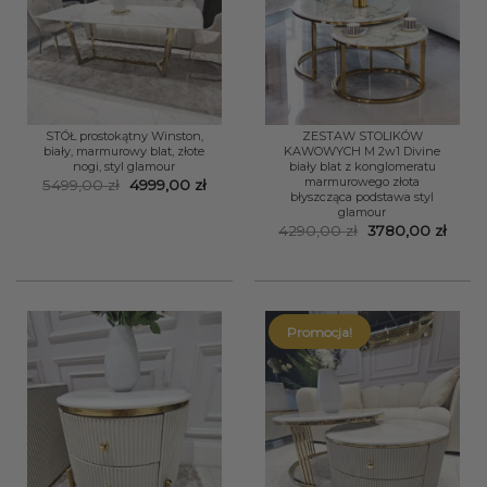
STÓŁ prostokątny Winston,
ZESTAW STOLIKÓW
biały, marmurowy blat, złote
KAWOWYCH M 2w1 Divine
nogi, styl glamour
biały blat z konglomeratu
marmurowego złota
Pierwotna
Aktualna
5499,00
zł
4999,00
zł
błyszcząca podstawa styl
cena
cena
wynosiła:
wynosi:
glamour
5499,00 zł.
4999,00 zł.
Pierwotna
Aktua
4290,00
zł
3780,00
zł
cena
cena
wynosiła:
wynos
4290,00 zł.
3780,
Promocja!