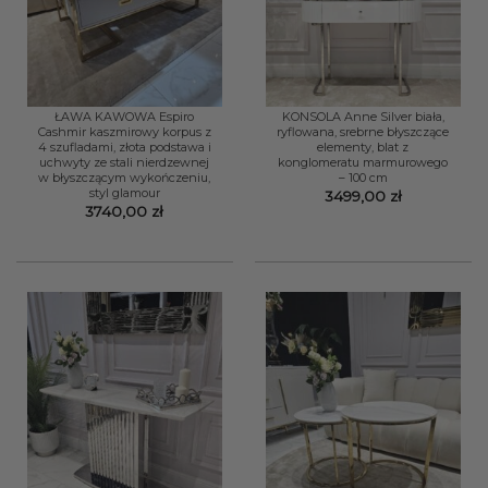
ŁAWA KAWOWA Espiro
KONSOLA Anne Silver biała,
Cashmir kaszmirowy korpus z
ryflowana, srebrne błyszczące
4 szufladami, złota podstawa i
elementy, blat z
uchwyty ze stali nierdzewnej
konglomeratu marmurowego
w błyszczącym wykończeniu,
– 100 cm
styl glamour
3499,00
zł
3740,00
zł