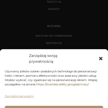
TEKSTYLIA
DODATKI
KUCHNIA
NACZYNIA DO SERWOWANIA
DEKORACJE
WYPOSAŻENIE
Zarządzaj swoją
prywatnością
ARCHIWUM
Używamy plików cookie i podobnych technologii do personalizacji
treści i reklam, pomiaru efektywności oraz poprawy jakości usług.
DEKORACJE
Możesz wybrać, czy zgadzasz się na personalizację reklam. Więcej
szczegółów na stronie
https://business.safety.google/privacy/
KUCHNIA
MEBLE
Zarządzaj serwisami
OŚWIETLENIE