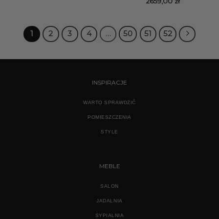
2659,00
zł
1
2
3
4
…
50
51
52
INSPIRACJE
WARTO SPRAWDZIĆ
POMIESZCZENIA
STYLE
MEBLE
SALON
JADALNIA
SYPIALNIA