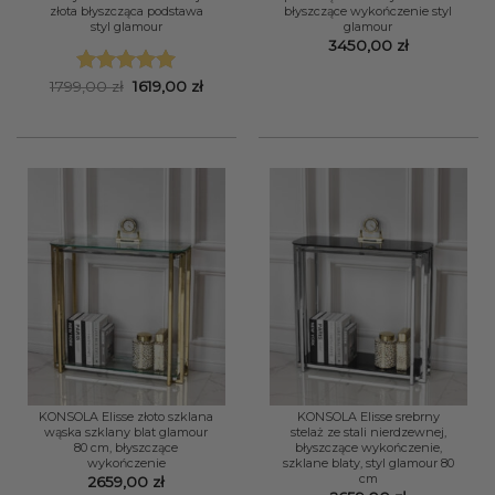
złota błyszcząca podstawa
błyszczące wykończenie styl
styl glamour
glamour
3450,00
zł
Pierwotna
Aktualna
1799,00
zł
1619,00
zł
Oceniono
5
cena
cena
na 5
wynosiła:
wynosi:
1799,00 zł.
1619,00 zł.
KONSOLA Elisse złoto szklana
KONSOLA Elisse srebrny
wąska szklany blat glamour
stelaż ze stali nierdzewnej,
80 cm, błyszczące
błyszczące wykończenie,
wykończenie
szklane blaty, styl glamour 80
cm
2659,00
zł