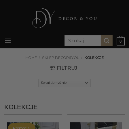
Przewiń
do
zawartości
Szukaj:
0
HOME
/
SKLEP DECOR&YOU
/
KOLEKCJE
FILTRUJ
KOLEKCJE
Promocja!