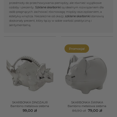
przedmioty do przechowywania pieniędzy, ale również wyjątkowe
ozdoby i prezenty.
Szklane skarbonki
są idealnym rozwiązaniem dla
osób pragnących zachować równowagę między oszczędzaniem, a
estetyką wnętrza. Niezależnie od okazji,
szklane skarbonki
stanowią
doskonały prezent, który łączy w sobie wartość praktyczną i
sentymentalną.
Promocja!
SKARBONKA DINOZAUR
SKARBONKA ŚWINKA
Bambino metalowa srebrna
Bambino metalowa srebrna
Pierwotna
Aktualn
99,00
zł
86,90
zł
79,00
zł
cena
cena
wynosiła:
wynosi: