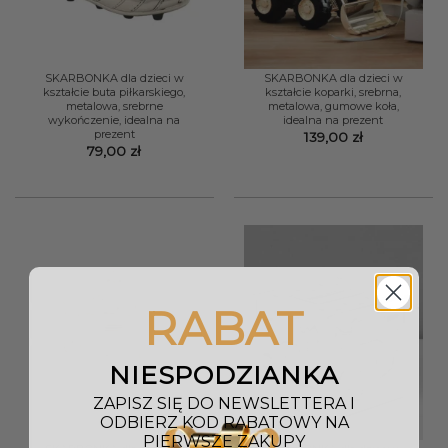
SKARBONKA dla dzieci w
SKARBONKA dla dzieci w
kształcie buta piłkarskiego,
kształcie koparki, srebrna,
metalowa, srebrne
metalowa, gumowe koła,
wykończenie, idealna na
idealna na prezent
prezent
139,00
zł
79,00
zł
RABAT
NIESPODZIANKA
ZAPISZ SIĘ DO NEWSLETTERA I
ODBIERZ KOD RABATOWY NA
PIERWSZE ZAKUPY