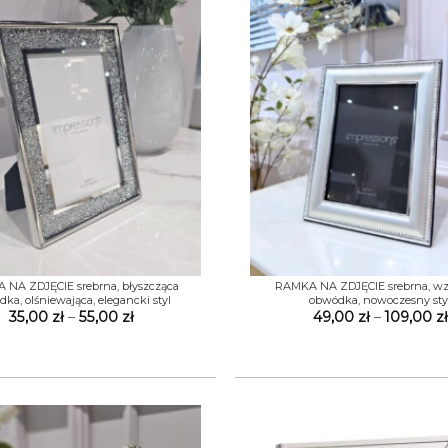
+
NA ZDJĘCIE srebrna, błyszcząca
RAMKA NA ZDJĘCIE srebrna, wz
ka, olśniewająca, elegancki styl
obwódka, nowoczesny sty
Zakres
35,00
zł
–
55,00
zł
49,00
zł
–
109,00
zł
cen:
od
35,00 zł
do
55,00 zł