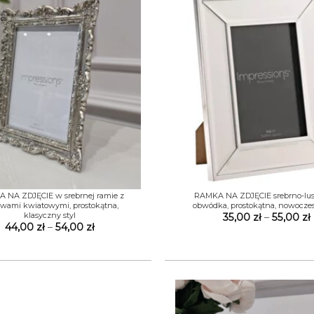
+
 NA ZDJĘCIE w srebrnej ramie z
RAMKA NA ZDJĘCIE srebrno-lus
wami kwiatowymi, prostokątna,
obwódka, prostokątna, nowoczes
klasyczny styl
35,00
zł
–
55,00
zł
Zakres
44,00
zł
–
54,00
zł
cen:
od
44,00 zł
do
54,00 zł