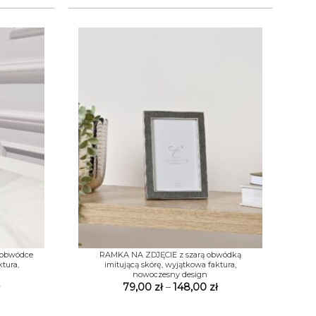
+
 obwódce
RAMKA NA ZDJĘCIE z szarą obwódką
ktura,
imitującą skórę, wyjątkowa faktura,
nowoczesny design
Zakres
Zakres
79,00
zł
–
148,00
zł
cen:
cen:
od
od
78,00 zł
79,00 zł