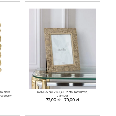
do
do
149,00 zł
148,00 zł
+
m złota
RAMKA NA ZDJĘCIE złota, metalowa,
woczesny
glamour
Zakres
73,00
zł
–
79,00
zł
cen:
Zakres
od
cen:
73,00 zł
od
do
59,00 zł