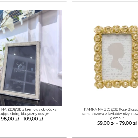
+
NA ZDJĘCIE z kremową obwódką
RAMKA NA ZDJĘCIE Rose Blosso
tująca skórę, klasyczny design
rama złożona z kwiatów róży, no
glamour
Zakres
98,00
zł
–
109,00
zł
cen:
59,00
zł
–
79,00
zł
od
98,00 zł
do