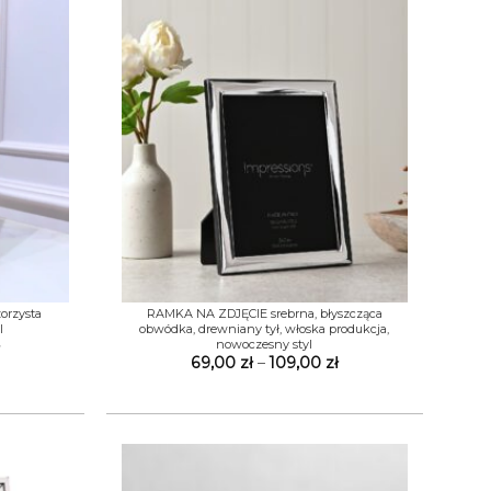
+
orzysta
RAMKA NA ZDJĘCIE srebrna, błyszcząca
l
obwódka, drewniany tył, włoska produkcja,
nowoczesny styl
Zakres
cen:
Zakres
69,00
zł
–
109,00
zł
od
cen:
49,00 zł
od
do
69,00 zł
109,00 zł
do
109,00 zł