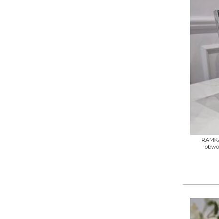
+
RAMKA 
obwód