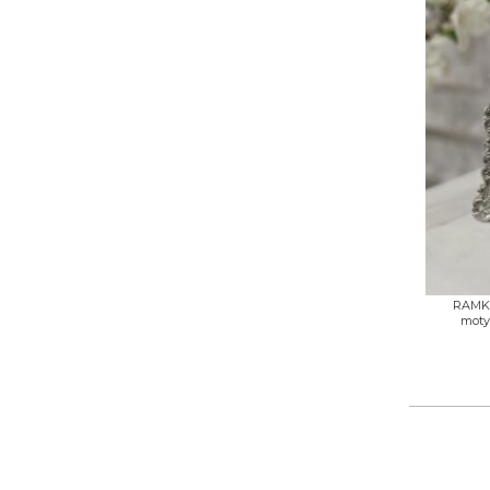
+
RAMKA
moty