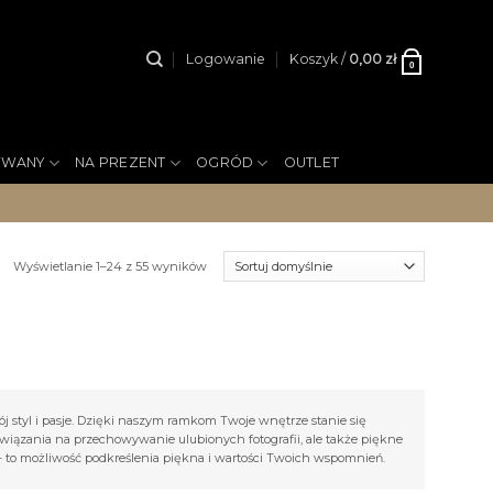
Logowanie
Koszyk /
0,00
zł
0
YWANY
NA PREZENT
OGRÓD
OUTLET
Wyświetlanie 1–24 z 55 wyników
wój styl i pasje. Dzięki naszym ramkom Twoje wnętrze stanie się
związania na przechowywanie ulubionych fotografii, ale także piękne
– to możliwość podkreślenia piękna i wartości Twoich wspomnień.