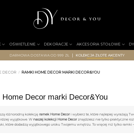
E
OŚWIETLENIE
DEKORACJE
AKCESORIA STOŁOWE
D
|
DARMOWA DOSTAWA OD 999 ZŁ
KOLEKCJA ZŁOTE AKCENTY
E DECOR
RAMKI HOME DECOR MARKI DECOR&YOU
/
 Home Decor marki Decor&You
szą różnorodną kolekcję
ramek Home Decor
i wybierz te, które najlepiej wyrażają T
ardziej wyjątkowe. W
naszej kolekcji Home Decor
znajdziesz nie tylko praktyczne ro
tuki, które dodadzą wyjątkowego uroku Twojemu wnętrzu. To więcej niż tylko ramki 