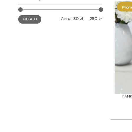
Promo
Cena
Cena
Cena:
30 zł
—
250 zł
FILTRUJ
min.
maks.
+
RAMKA