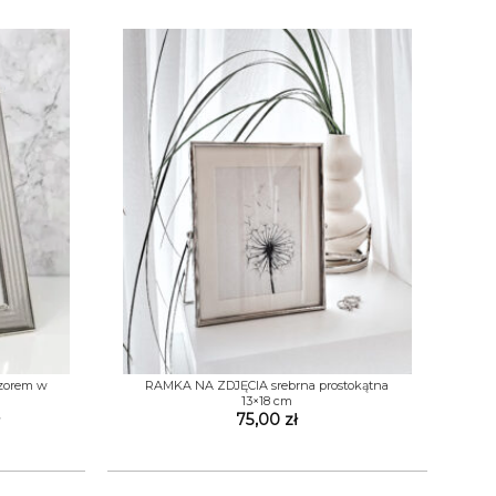
79,00 zł
do
79,00 zł
+
zorem w
RAMKA NA ZDJĘCIA srebrna prostokątna
13×18 cm
Zakres
75,00
zł
cen:
od
79,00 zł
do
109,00 zł