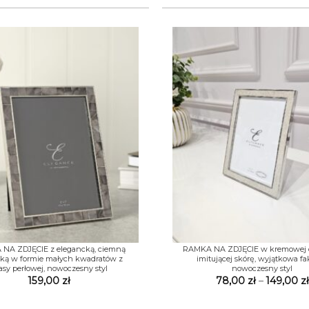
+
NA ZDJĘCIE z elegancką, ciemną
RAMKA NA ZDJĘCIE w kremowej
ką w formie małych kwadratów z
imitującej skórę, wyjątkowa fa
sy perłowej, nowoczesny styl
nowoczesny styl
159,00
zł
78,00
zł
–
149,00
zł