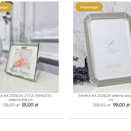
cja!
Promocja!
+
 NA ZDJĘCIA LITTLE PRINCESS
RAMKA NA ZDJĘCIA srebrna owal
srebrna 8×8 cm
cm
Pierwotna
Aktualna
Pierwot
58,30
zł
55,00
zł
138,60
zł
99,00
zł
cena
cena
cena
wynosiła:
wynosi:
wynosiła
58,30 zł.
55,00 zł.
138,60 zł