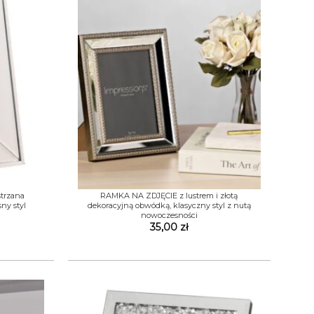
+
trzana
RAMKA NA ZDJĘCIE z lustrem i złotą
ny styl
dekoracyjną obwódką, klasyczny styl z nutą
nowoczesności
Zakres
cen:
35,00
zł
od
35,00 zł
do
55,00 zł