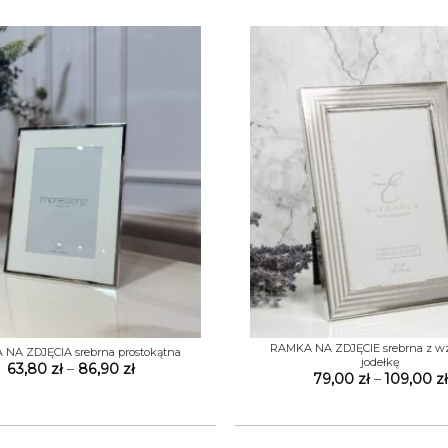
109,00 zł
+
RAMKA NA ZDJĘCIE srebrna z w
NA ZDJĘCIA srebrna prostokątna
jodełkę
Zakres
63,80
zł
–
86,90
zł
79,00
zł
–
109,00
zł
cen:
od
63,80 zł
do
86,90 zł