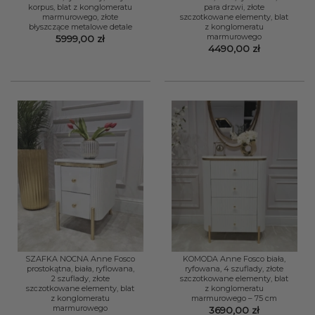
korpus, blat z konglomeratu
para drzwi, złote
marmurowego, złote
szczotkowane elementy, blat
błyszczące metalowe detale
z konglomeratu
marmurowego
5999,00
zł
4490,00
zł
SZAFKA NOCNA Anne Fosco
KOMODA Anne Fosco biała,
prostokątna, biała, ryflowana,
ryfowana, 4 szuflady, złote
2 szuflady, złote
szczotkowane elementy, blat
szczotkowane elementy, blat
z konglomeratu
z konglomeratu
marmurowego – 75 cm
marmurowego
3690,00
zł