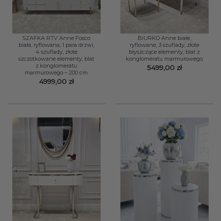
SZAFKA RTV Anne Fosco
BIURKO Anne białe,
biała, ryflowana, 1 para drzwi,
ryflowane, 3 szuflady, złote
4 szuflady, złote
błyszczące elementy, blat z
szczotkowane elementy, blat
konglomeratu marmurowego
z konglomeratu
5499,00
zł
marmurowego – 200 cm
4999,00
zł