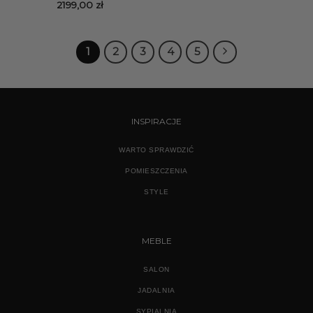
2199,00
zł
1
2
3
4
5
INSPIRACJE
WARTO SPRAWDZIĆ
POMIESZCZENIA
STYLE
MEBLE
SALON
JADALNIA
SYPIALNIA