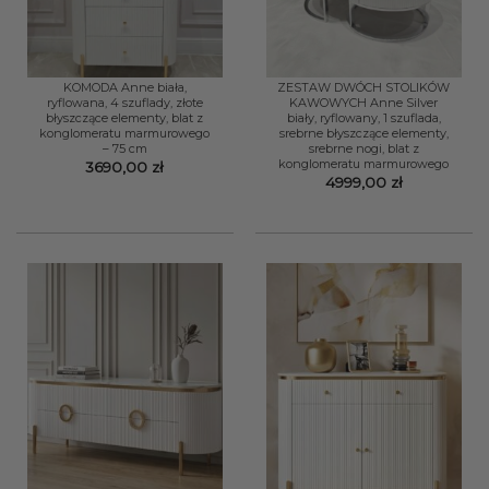
KOMODA Anne biała,
ZESTAW DWÓCH STOLIKÓW
ryflowana, 4 szuflady, złote
KAWOWYCH Anne Silver
błyszczące elementy, blat z
biały, ryflowany, 1 szuflada,
konglomeratu marmurowego
srebrne błyszczące elementy,
– 75 cm
srebrne nogi, blat z
konglomeratu marmurowego
3690,00
zł
4999,00
zł