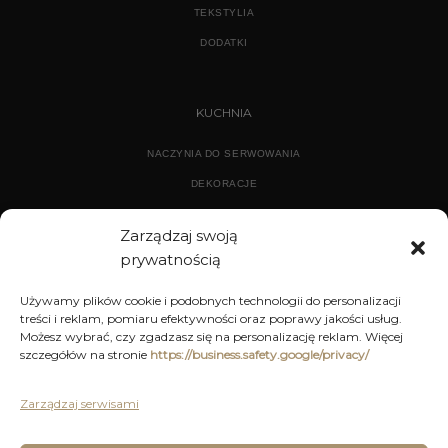
TEKSTYLIA
DODATKI
KUCHNIA
NACZYNIA DO SERWOWANIA
DEKORACJE
WYPOSAŻENIE
Zarządzaj swoją
prywatnością
ARCHIWUM
Używamy plików cookie i podobnych technologii do personalizacji
treści i reklam, pomiaru efektywności oraz poprawy jakości usług.
DEKORACJE
Możesz wybrać, czy zgadzasz się na personalizację reklam. Więcej
szczegółów na stronie
https://business.safety.google/privacy/
KUCHNIA
MEBLE
Zarządzaj serwisami
OŚWIETLENIE