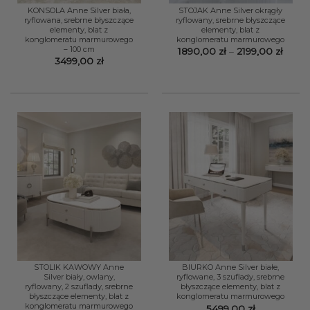
KONSOLA Anne Silver biała,
STOJAK Anne Silver okrągły
ryflowana, srebrne błyszczące
ryflowany, srebrne błyszczące
elementy, blat z
elementy, blat z
konglomeratu marmurowego
konglomeratu marmurowego
– 100 cm
Zakre
1890,00
zł
–
2199,00
zł
cen:
3499,00
zł
od
1890,
do
2199,
STOLIK KAWOWY Anne
BIURKO Anne Silver białe,
Silver biały, owlany,
ryflowane, 3 szuflady, srebrne
ryflowany, 2 szuflady, srebrne
błyszczące elementy, blat z
błyszczące elementy, blat z
konglomeratu marmurowego
konglomeratu marmurowego
5499,00
zł