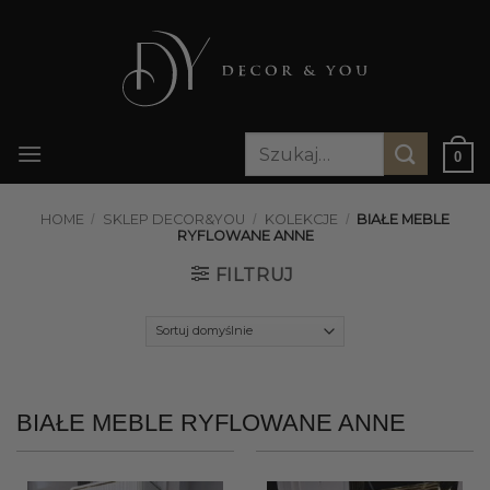
Przewiń
do
zawartości
Szukaj:
0
HOME
/
SKLEP DECOR&YOU
/
KOLEKCJE
/
BIAŁE MEBLE
RYFLOWANE ANNE
FILTRUJ
BIAŁE MEBLE RYFLOWANE ANNE