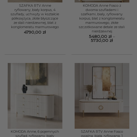
SZAFKA RTV Anne
KOMODA Anne Fosco z
ryflowany, biały korpus, 4
dwoma szufladami i
szuflady, uchwyty w kształcie
szafkami, biały, ryflowany
półksiężyca, złote błyszczące
korpus, blat z konglomeratu
ze stali nierdzewnej, blat z
marmurowego, złote
konglomeratu marmurowego
szczotkowane detale ze stali
nierdzewnej
4790,00
zł
5480,00
zł
–
Zakres
5730,00
zł
cen:
od
5480,00 zł
do
5730,00 zł
KOMODA Anne, 6 pojemnych
SZAFKA RTV Anne Fosco
szuflad, ryflowany, biały
owalna, biała, ryflowana, 1