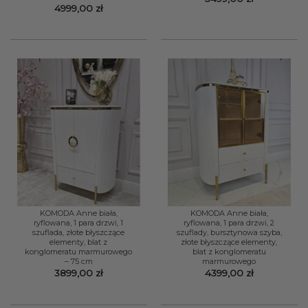
4999,00
zł
KOMODA Anne biała,
KOMODA Anne biała,
ryflowana, 1 para drzwi, 1
ryflowana, 1 para drzwi, 2
szuflada, złote błyszczące
szuflady, bursztynowa szyba,
elementy, blat z
złote błyszczące elementy,
konglomeratu marmurowego
blat z konglomeratu
– 75 cm
marmurowego
3899,00
zł
4399,00
zł