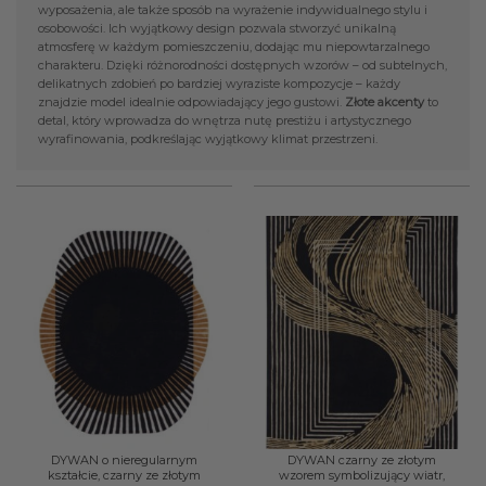
wyposażenia, ale także sposób na wyrażenie indywidualnego stylu i
osobowości. Ich wyjątkowy design pozwala stworzyć unikalną
atmosferę w każdym pomieszczeniu, dodając mu niepowtarzalnego
charakteru. Dzięki różnorodności dostępnych wzorów – od subtelnych,
delikatnych zdobień po bardziej wyraziste kompozycje – każdy
znajdzie model idealnie odpowiadający jego gustowi.
Złote akcenty
to
detal, który wprowadza do wnętrza nutę prestiżu i artystycznego
wyrafinowania, podkreślając wyjątkowy klimat przestrzeni.
DYWAN o nieregularnym
DYWAN czarny ze złotym
kształcie, czarny ze złotym
wzorem symbolizujący wiatr,