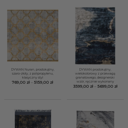
DYWAN Nuran, prostokątny,
DYWAN prostokątny,
szaro-złoty, z polipropylenu,
wielokolorowy z przewagą
klasyczny styl
granatowego, designerski
wzór, ręcznie wykonany
Zakres
769,00
zł
–
5159,00
zł
cen:
Zakr
3599,00
zł
–
5699,00
zł
od
cen:
769,00 zł
od
do
3599,
5159,00 zł
do
5699,