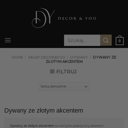
Przewiń
do
zawartości
Szukaj:
0
HOME
/
SKLEP DECOR&YOU
/
DYWANY
/
DYWANY ZE
ZŁOTYM AKCENTEM
FILTRUJ
Dywany ze złotym akcentem
Dywany ze złotym akcentem
to nie tylko praktyczny element