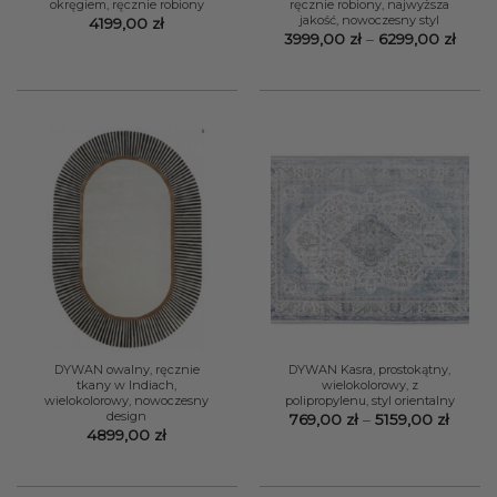
okręgiem, ręcznie robiony
ręcznie robiony, najwyższa
jakość, nowoczesny styl
4199,00
zł
Zakr
3999,00
zł
–
6299,00
zł
cen:
od
3999,
do
6299,
DYWAN owalny, ręcznie
DYWAN Kasra, prostokątny,
tkany w Indiach,
wielokolorowy, z
wielokolorowy, nowoczesny
polipropylenu, styl orientalny
design
Zakre
769,00
zł
–
5159,00
zł
cen:
4899,00
zł
od
769,00
do
5159,0