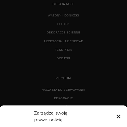
DEKORACJE
WAZONY I DONICZKI
LUSTRA
DEKORACJE ŚCIENNE
AKCESORIA ŁAZIENKOWE
TEKSTYLIA
DODATKI
KUCHNIA
NACZYNIA DO SERWOWANIA
DEKORACJE
WYPOSAŻENIE
Zarządzaj swoją
prywatnością
ARCHIWUM