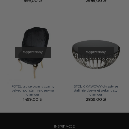
999,00
zł
2989,00
zł
Wyprzedany
Wyprzedany
FOTEL tapicerowany czarny
STOLIK KAWOWY okrągły ze
velvet nogi stal nierdzewna
stali nierdzewnej srebrny styl
glamour
glamour
1499,00
zł
2859,00
zł
INSPIRACJE