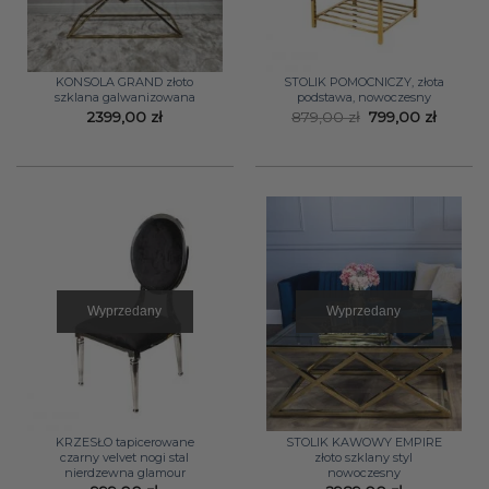
KONSOLA GRAND złoto
STOLIK POMOCNICZY, złota
szklana galwanizowana
podstawa, nowoczesny
Pierwotna
Aktual
2399,00
zł
879,00
zł
799,00
zł
cena
cena
wynosiła:
wynosi
879,00 zł.
799,00 
Wyprzedany
Wyprzedany
KRZESŁO tapicerowane
STOLIK KAWOWY EMPIRE
czarny velvet nogi stal
złoto szklany styl
nierdzewna glamour
nowoczesny