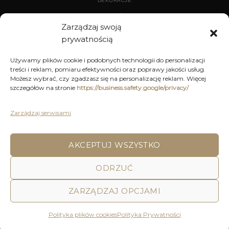
DEKORACJE
WYPOSAŻENIE
Zarządzaj swoją
prywatnością
ARCHIWUM
Używamy plików cookie i podobnych technologii do personalizacji
treści i reklam, pomiaru efektywności oraz poprawy jakości usług.
DEKORACJE
Możesz wybrać, czy zgadzasz się na personalizację reklam. Więcej
szczegółów na stronie
https://business.safety.google/privacy/
KUCHNIA
MEBLE
Zarządzaj serwisami
OŚWIETLENIE
AKCEPTUJ WSZYSTKO
ODRZUĆ
POLITYKA PRYWATNOŚCI
REGULAMIN SKLEPU ON-LINE
WYSYŁKA
DOSTAWA
ZWROTY I REKLAMACJE
HOME
DECOR AND YOU
ZARZĄDZAJ OPCJAMI
Decor & You | Home Decorations | Home Accessories |
Wszystkie Prawa zastrzeżone 2026 © Realizacja: Pink
Polityka plików cookies
Polityka Prywatności
Shark Media