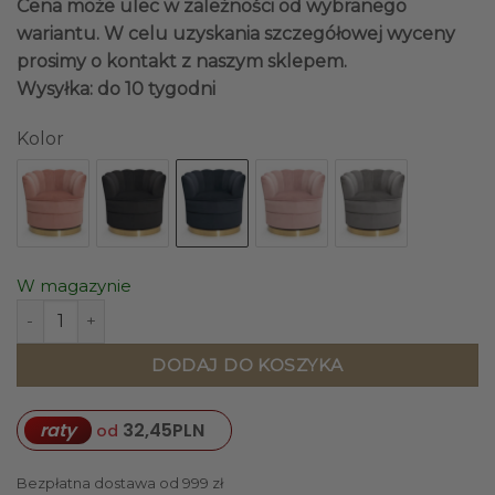
Cena może ulec w zależności od wybranego
wariantu. W celu uzyskania szczegółowej wyceny
prosimy o kontakt z naszym sklepem.
Wysyłka: do 10 tygodni
Kolor
W magazynie
ilość FOTEL na złotej, obracanej podstawie, granatowa tap
DODAJ DO KOSZYKA
raty
32,45
PLN
od
Bezpłatna dostawa od 999 zł