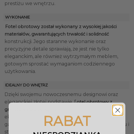
prestiżu we wnętrzu.
WYKONANIE
Fotel obrotowy został wykonany z wysokiej jakości
materiałów, gwarantujących trwałość i solidność
konstrukcji. Jego staranne wykonanie oraz
precyzyjne detale sprawiają, że jest nie tylko
eleganckim, ale również wytrzymałym meblem,
gotowym sprostać wymaganiom codziennego
użytkowania.
IDEALNY DO WNĘTRZ
Dzięki swojemu nowoczesnemu designowi oraz
eleganckiej złotej podstawie, f
otel obrotowy z
idealnie komponuje się z
granatową tapicerką
RABAT
ekskluzywnymi wnętrzami biurowymi czy
gabinetami dyrektorskimi, dodając im nutę prestiżu i
stylu. Jednocześnie jego minimalistyczna forma