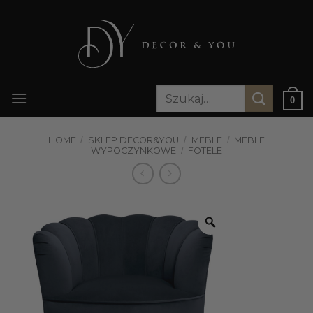
Przewiń
do
zawartości
Szukaj:
0
HOME
/
SKLEP DECOR&YOU
/
MEBLE
/
MEBLE
WYPOCZYNKOWE
/
FOTELE