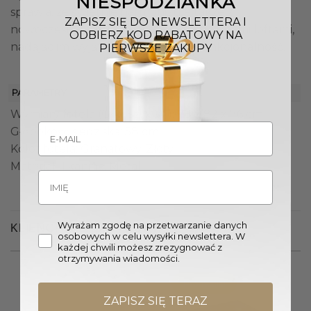
NIESPODZIANKA
sprawia, że świetnie harmonizuje także z
ZAPISZ SIĘ DO NEWSLETTERA I
nowoczesnymi salonami czy przestronnymi loftami,
ODBIERZ KOD RABATOWY NA
nadając im wyjątkowy charakter i funkcjonalność.
PIERWSZE ZAKUPY
PARAMETRY
Wymiary fotela (Gł. x Sz. x W.): 78 x 82 x 76 cm
Głębokość siedziska: 58 cm
Kolor fotela: Granatowy, Złoty
Materiał: Tkanina, Metal
Wyrażam zgodę na przetwarzanie danych
KLIENCI OGLĄDALI RÓWNIEŻ
osobowych w celu wysyłki newslettera. W
każdej chwili możesz zrezygnować z
otrzymywania wiadomości.
Promocja!
ZAPISZ SIĘ TERAZ