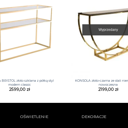
Wyprzedany
+
BRISTOL złoto szklana z półką styl
KONSOLA złoto-czarna ze stali ni
modern classic
nowoczesna
2599,00
zł
2199,00
zł
OŚWIETLENIE
DEKORACJE