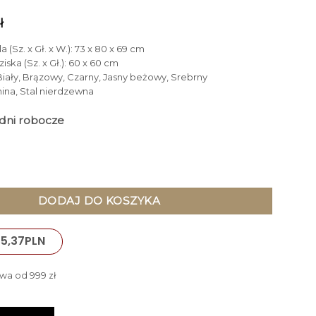
ł
 (Sz. x Gł. x W.): 73 x 80 x 69 cm
ska (Sz. x Gł.): 60 x 60 cm
 Biały, Brązowy, Czarny, Jasny beżowy, Srebrny
nina, Stal nierdzewna
3 dni robocze
ow Teddy okrągły z siedziskiem tapicerowanym melanżową tkan
DODAJ DO KOSZYKA
5,37
PLN
wa od 999 zł