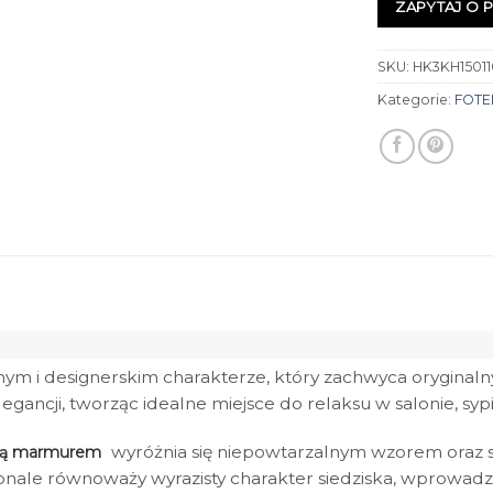
ZAPYTAJ O 
SKU:
HK3KH15011
Kategorie:
FOTE
m i designerskim charakterze, który zachwyca oryginaln
egancji, tworząc idealne miejsce do relaksu w salonie, syp
wyróżnia się niepowtarzalnym wzorem oraz s
aną marmurem
nale równoważy wyrazisty charakter siedziska, wprowadzają