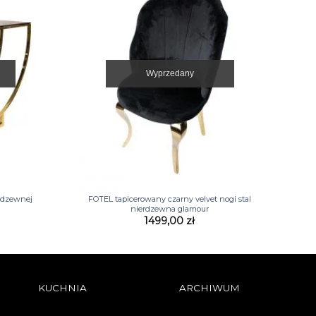
Wyprzedany
+
erdzewnej
FOTEL tapicerowany czarny velvet nogi stal
nierdzewna glamour
1499,00
zł
KUCHNIA
ARCHIWUM