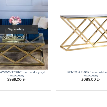
Wyprzedany
+
AWOWY EMPIRE złoto szklany styl
KONSOLA EMPIRE złoto szklana
nowoczesny
nowoczesny
2989,00
zł
3089,00
zł