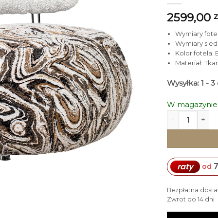
2599,00
z
Wymiary fotela
Wymiary siedzi
Kolor fotela:
Materiał: Tka
Wysyłka: 1 - 
W magazynie
ilość FOTEL L
7
raty
od
Bezpłatna dosta
Zwrot do 14 dni