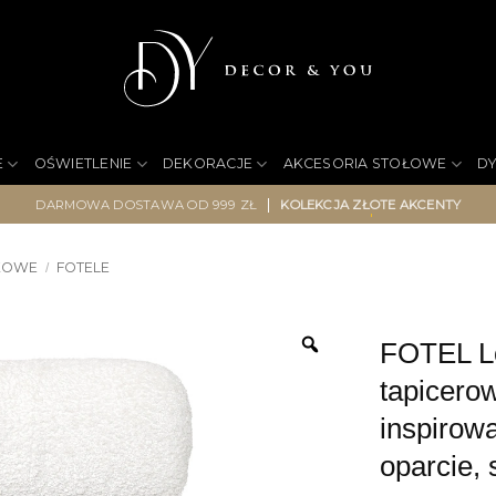
E
OŚWIETLENIE
DEKORACJE
AKCESORIA STOŁOWE
D
|
DARMOWA DOSTAWA OD 999 ZŁ
KOLEKCJA ZŁOTE AKCENTY
KOWE
FOTELE
/
FOTEL Lo
tapicero
inspiro
oparcie,