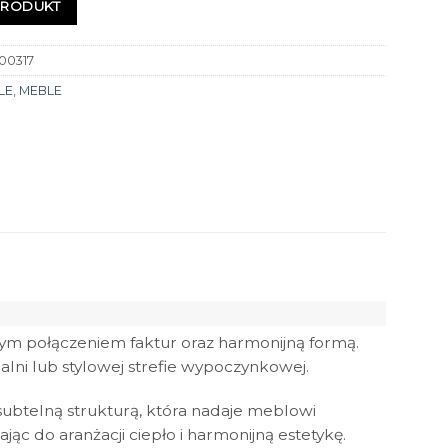
PRODUKT
00317
LE
,
MEBLE
ym połączeniem faktur oraz harmonijną formą.
ialni lub stylowej strefie wypoczynkowej.
ubtelną strukturą, która nadaje meblowi
c do aranżacji ciepło i harmonijną estetykę.