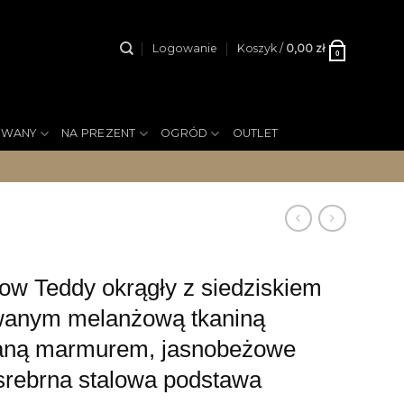
Logowanie
Koszyk /
0,00
zł
0
YWANY
NA PREZENT
OGRÓD
OUTLET
w Teddy okrągły z siedziskiem
wanym melanżową tkaniną
waną marmurem, jasnobeżowe
 srebrna stalowa podstawa