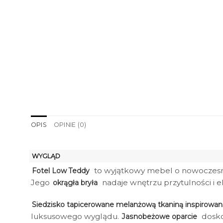
OPIS
OPINIE (0)
WYGLĄD
to wyjątkowy mebel o nowoczesny
Fotel Low Teddy
Jego
nadaje wnętrzu przytulności i el
okrągła bryła
Siedzisko tapicerowane melanżową tkaniną inspirow
luksusowego wyglądu.
dosko
Jasnobeżowe oparcie