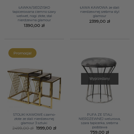
ŁAWKA/SIEDZISKO
ŁAWA KAWOWA ze stali
tapicerowana ciemno szary
nierdzewnej srebrna styl
welwet, nogi złote, stal
glamour
nierdzewna glamour
2399,00
zł
1390,00
zł
Promocja!
Wyprzedany
STOLIKI KAWOWE czarno-
PUFA ZE STALI
złote ze stali nierdzewnej
NIERDZEWNEJ welurowa,
glamour 3 sztuki
szara tapicerka, srebrna
podstawa
Pierwotna
Aktualna
2499,00
zł
1999,00
zł
cena
cena
759,00
zł