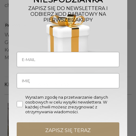
charakteru i wyrafinowanego uroku.
ZAPISZ SIĘ DO NEWSLETTERA I
ODBIERZ KOD RABATOWY NA
PIERWSZE ZAKUPY
PARAMETRY
Wymiary fotela (Gł. x Sz. x W.): 78 x 82 x 76 cm
Głębokość siedziska: 58 cm
Kolor fotela: Szary, Złoty
Materiał: Tkanina, Metal
KLIENCI OGLĄDALI RÓWNIEŻ
Wyrażam zgodę na przetwarzanie danych
osobowych w celu wysyłki newslettera. W
każdej chwili możesz zrezygnować z
otrzymywania wiadomości.
ZAPISZ SIĘ TERAZ
Wyprzedany