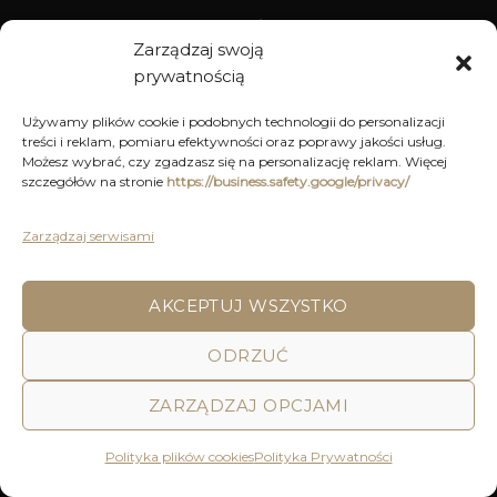
WYPOSAŻENIE
Zarządzaj swoją
prywatnością
ARCHIWUM
Używamy plików cookie i podobnych technologii do personalizacji
treści i reklam, pomiaru efektywności oraz poprawy jakości usług.
DEKORACJE
Możesz wybrać, czy zgadzasz się na personalizację reklam. Więcej
szczegółów na stronie
https://business.safety.google/privacy/
KUCHNIA
MEBLE
Zarządzaj serwisami
OŚWIETLENIE
AKCEPTUJ WSZYSTKO
ODRZUĆ
POLITYKA PRYWATNOŚCI
REGULAMIN SKLEPU ON-LINE
WYSYŁKA
DOSTAWA
ZWROTY I REKLAMACJE
HOME
DECOR AND YOU
ZARZĄDZAJ OPCJAMI
Decor & You | Home Decorations | Home Accessories |
Wszystkie Prawa zastrzeżone 2026 © Realizacja: Pink
Polityka plików cookies
Polityka Prywatności
Shark Media