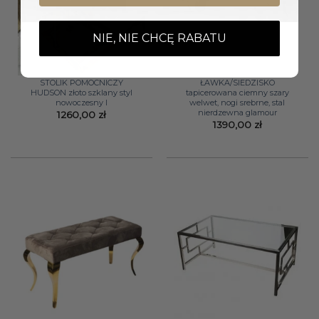
NIE, NIE CHCĘ RABATU
STOLIK POMOCNICZY
ŁAWKA/SIEDZISKO
HUDSON złoto szklany styl
tapicerowana ciemny szary
nowoczesny I
welwet, nogi srebrne, stal
nierdzewna glamour
1260,00
zł
1390,00
zł