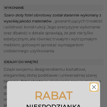
WYKONANIE
Szaro-złoty fotel obrotowy został starannie wykonany z
, gwarantujących trwałość
wysokiej jakości materiałów
i solidność konstrukcji. Jego precyzyjne wykonanie
oraz dbałość o detale sprawiają, że jest nie tylko
estetycznym, ale również trwałym i wytrzymałym
meblem, gotowym sprostać wymaganiom
codziennego użytkowania.
IDEALNY DO WNĘTRZ
Dzięki swojemu designerskiemu kształtowi,
eleganckiej złotej podstawie i uniwersalnej szarej
tkaninie,
doskonale pasuje zarówno
fotel obrotowy
do nowoczesnych salonów, jak i klasycznych
RABAT
gabinetów czy eleganckich recepcji. Jego
wyjątkowy design sprawia, że stanowi stylowy
akcent w różnych aranżacjach wnętrz, dodając im
NIESPODZIANKA