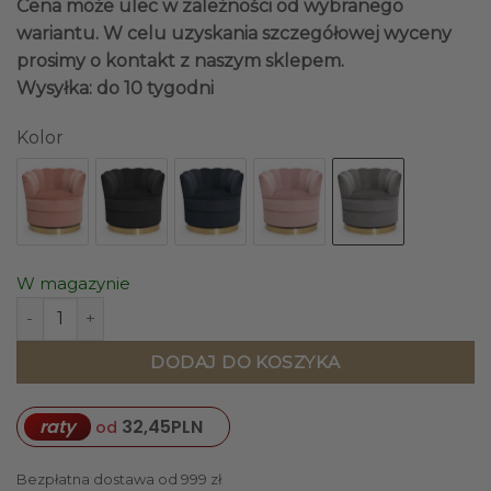
Cena może ulec w zależności od wybranego
wariantu. W celu uzyskania szczegółowej wyceny
prosimy o kontakt z naszym sklepem.
Wysyłka: do 10 tygodni
Kolor
W magazynie
ilość FOTEL OBRACANY złota podstawa, szara tkanina, desig
DODAJ DO KOSZYKA
raty
32,45
PLN
od
Bezpłatna dostawa od 999 zł