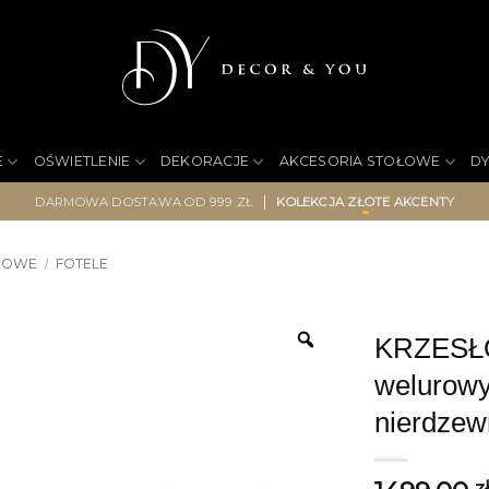
E
OŚWIETLENIE
DEKORACJE
AKCESORIA STOŁOWE
D
|
DARMOWA DOSTAWA OD 999 ZŁ
KOLEKCJA ZŁOTE AKCENTY
KOWE
FOTELE
/
KRZESŁO
welurowy,
nierdzew
z