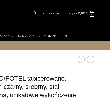
Logowanie
Koszyk /
0,00
zł
0
YWANY
NA PREZENT
OGRÓD
OUTLET
/FOTEL tapicerowane,
 czarny, srebrny, stal
na, unikatowe wykończenie
ł