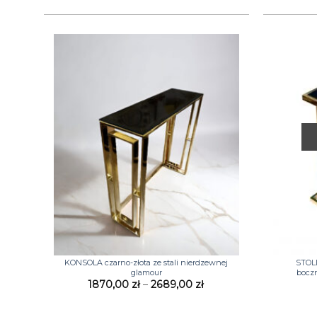
+
+
KONSOLA czarno-złota ze stali nierdzewnej
STOL
glamour
bocz
Zakres
1870,00
zł
–
2689,00
zł
cen:
od
1870,00 zł