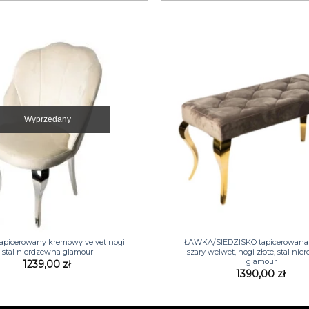
Wyprzedany
+
apicerowany kremowy velvet nogi
ŁAWKA/SIEDZISKO tapicerowana
stal nierdzewna glamour
szary welwet, nogi złote, stal ni
glamour
1239,00
zł
1390,00
zł