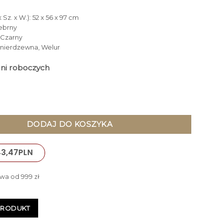
 Sz. x W.): 52 x 56 x 97 cm
rebrny
 Czarny
l nierdzewna, Welur
dni roboczych
FOTEL tapicerowane, welurowy, czarny, srebrny, stal nierdzew
DODAJ DO KOSZYKA
43,47
PLN
wa od 999 zł
PRODUKT