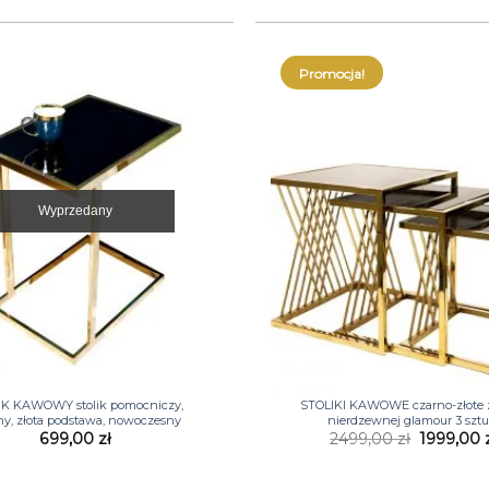
Promocja!
Wyprzedany
+
IK KAWOWY stolik pomocniczy,
STOLIKI KAWOWE czarno-złote ze
ny, złota podstawa, nowoczesny
nierdzewnej glamour 3 sztu
Pierwotn
699,00
zł
2499,00
zł
1999,00
cena
wynosiła:
2499,00 z