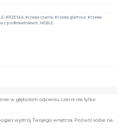
LE
,
KRZESŁA
,
Krzesła czarne
,
Krzesła glamour
,
Krzesła
ła z podłokietnikiem
,
MEBLE
ie w głębokim odcieniu czerni nie tylko
zbogaci wystrój Twojego wnętrza. Pozwól sobie na