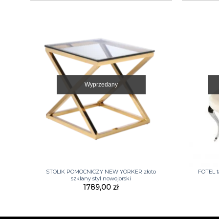
do
2689,00 zł
Wyprzedany
+
+
STOLIK POMOCNICZY NEW YORKER złoto
FOTEL t
szklany styl nowojorski
1789,00
zł