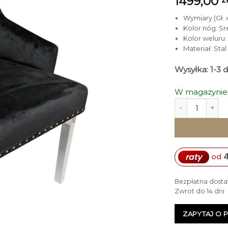
1499,00
Wymiary (Gł. x
Kolor nóg: S
Kolor weluru:
Materiał: Sta
Wysyłka: 1-3 
W magazynie
ilość KRZESŁO/
raty
od
Bezpłatna dosta
Zwrot do 14 dni
ZAPYTAJ O 