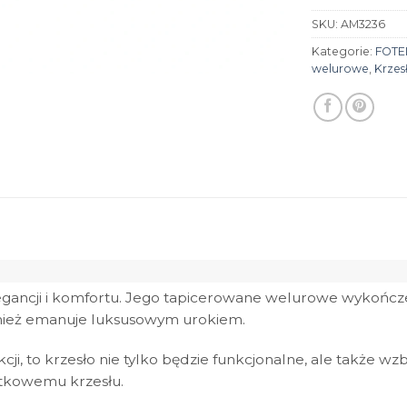
SKU:
AM3236
Kategorie:
FOTE
welurowe
,
Krzes
egancji i komfortu. Jego tapicerowane welurowe wykończen
wnież emanuje luksusowym urokiem.
cji, to krzesło nie tylko będzie funkcjonalne, ale także w
ątkowemu krzesłu.