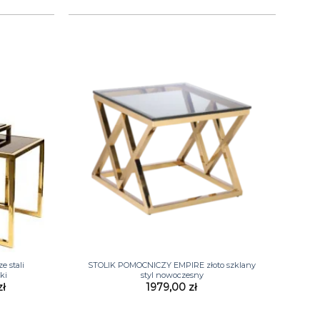
+
 stali
STOLIK POMOCNICZY EMPIRE złoto szklany
ki
styl nowoczesny
a
Aktualna
zł
1979,00
zł
cena
wynosi:
ł.
1999,00 zł.