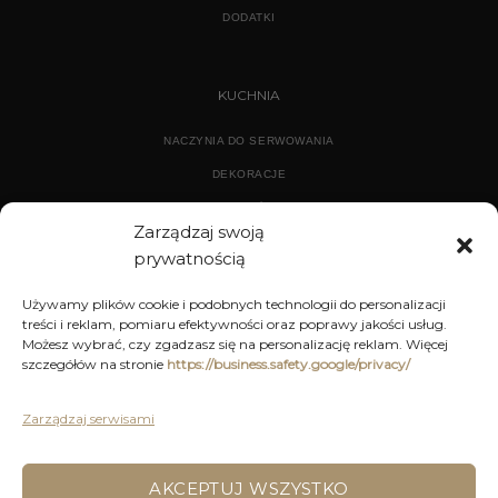
DODATKI
KUCHNIA
NACZYNIA DO SERWOWANIA
DEKORACJE
WYPOSAŻENIE
Zarządzaj swoją
prywatnością
ARCHIWUM
Używamy plików cookie i podobnych technologii do personalizacji
treści i reklam, pomiaru efektywności oraz poprawy jakości usług.
DEKORACJE
Możesz wybrać, czy zgadzasz się na personalizację reklam. Więcej
szczegółów na stronie
https://business.safety.google/privacy/
KUCHNIA
MEBLE
Zarządzaj serwisami
OŚWIETLENIE
AKCEPTUJ WSZYSTKO