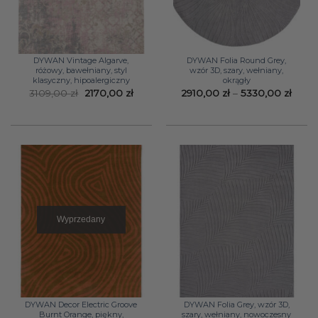
DYWAN Vintage Algarve,
DYWAN Folia Round Grey,
różowy, bawełniany, styl
wzór 3D, szary, wełniany,
klasyczny, hipoalergiczny
okrągły
Pierwotna
Aktualna
Zakr
3109,00
zł
2170,00
zł
2910,00
zł
–
5330,00
zł
cena
cena
cen:
wynosiła:
wynosi:
od
3109,00 zł.
2170,00 zł.
2910,
do
5330,
Wyprzedany
DYWAN Decor Electric Groove
DYWAN Folia Grey, wzór 3D,
Burnt Orange, piękny,
szary, wełniany, nowoczesny