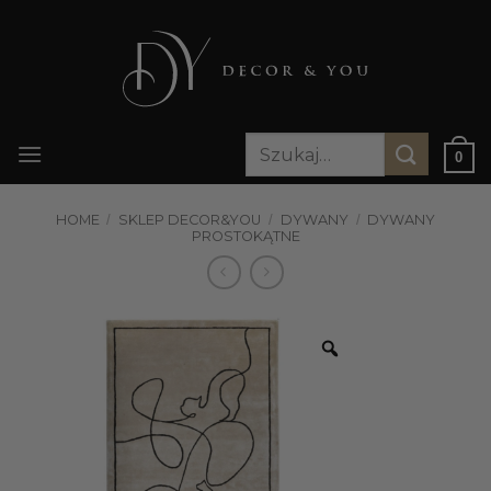
Przewiń
do
zawartości
Szukaj:
0
HOME
/
SKLEP DECOR&YOU
/
DYWANY
/
DYWANY
PROSTOKĄTNE