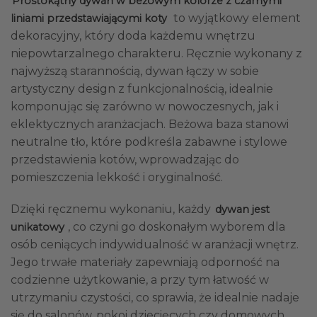
Prostokątny dywan w beżowym kolorze z czarnymi
to wyjątkowy element
liniami przedstawiającymi koty
dekoracyjny, który doda każdemu wnętrzu
niepowtarzalnego charakteru. Ręcznie wykonany z
najwyższą starannością, dywan łączy w sobie
artystyczny design z funkcjonalnością, idealnie
komponując się zarówno w nowoczesnych, jak i
eklektycznych aranżacjach. Beżowa baza stanowi
neutralne tło, które podkreśla zabawne i stylowe
przedstawienia kotów, wprowadzając do
pomieszczenia lekkość i oryginalność.
Dzięki ręcznemu wykonaniu, każdy
dywan jest
, co czyni go doskonałym wyborem dla
unikatowy
osób ceniących indywidualność w aranżacji wnętrz.
Jego trwałe materiały zapewniają odporność na
codzienne użytkowanie, a przy tym łatwość w
utrzymaniu czystości, co sprawia, że idealnie nadaje
się do salonów, pokoi dziecięcych czy domowych