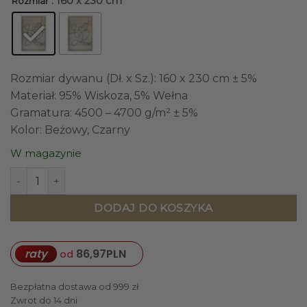
: 160 x 230 cm
Rozmiar
Rozmiar dywanu (Dł. x Sz.): 160 x 230 cm ± 5%
Materiał: 95% Wiskoza, 5% Wełna
Gramatura: 4500 – 4700 g/m² ± 5%
Kolor: Beżowy, Czarny
W magazynie
ilość DYWAN prostokątny beżowy z czarnymi liniami przed
DODAJ DO KOSZYKA
raty
86,97
PLN
od
Bezpłatna dostawa od 999 zł
Zwrot do 14 dni