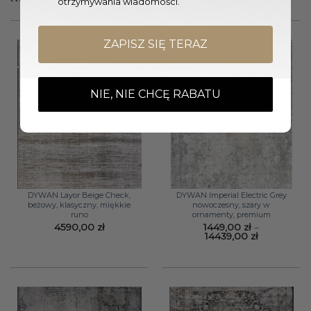
otrzymywania wiadomości.
ZAPISZ SIĘ TERAZ
NIE, NIE CHCĘ RABATU
DYWAN Layor Beige Check,
DYWAN Imperial Electric Grey
beżowy, klasyczny, miękkie
nowoczesny, szary w
runo
ornamenty, premium
4590,00
zł
1449,00
zł
–
Zakres
14439,00
zł
cen:
od
1449,00 zł
do
14439,00 zł