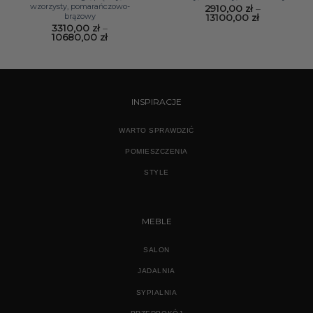
wzorzysty, pomarańczowo-
2910,00
zł
–
brązowy
Zakres
13100,00
zł
cen:
3310,00
zł
–
od
Zakres
10680,00
zł
2910,00 zł
cen:
do
od
13100,00 zł
3310,00 zł
do
10680,00 zł
INSPIRACJE
WARTO SPRAWDZIĆ
POMIESZCZENIA
STYLE
MEBLE
SALON
JADALNIA
SYPIALNIA