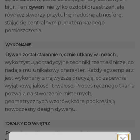
biur. Ten
nie tylko ozdobi przestrzeń, ale
dywan
również stworzy przytulną i radosną atmosferę,
stając się centralnym punktem każdego
pomieszczenia.
WYKONANIE
,
Dywan został starannie ręcznie utkany w Indiach
wykorzystując tradycyjne techniki rzemieślnicze, co
nadaje mu unikatowy charakter. Każdy egzemplarz
jest wykonany z najwyższą precyzją, co zapewnia
wyjątkową jakość i trwałość. Proces ręcznego tkania
pozwala na stworzenie misternych,
geometrycznych wzorów, które podkreślają
nowoczesny design dywanu.
IDEALNY DO WNĘTRZ
Prostokątny dywan w beżowym kolorze z czarnymi