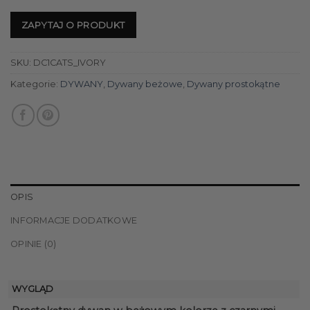
ZAPYTAJ O PRODUKT
SKU:
DC1CATS_IVORY
Kategorie:
DYWANY
,
Dywany beżowe
,
Dywany prostokątne
OPIS
INFORMACJE DODATKOWE
OPINIE (0)
WYGLĄD