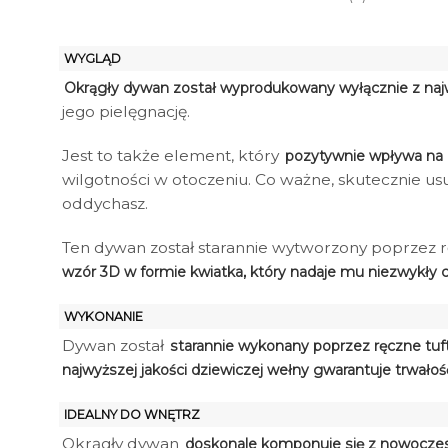
WYGLĄD
Okrągły dywan został wyprodukowany wyłącznie z najw
jego pielęgnację.
Jest to także element, który
pozytywnie wpływa na
wilgotności w otoczeniu. Co ważne, skutecznie usu
oddychasz.
Ten dywan został starannie wytworzony poprzez rę
wzór 3D w formie kwiatka, który nadaje mu niezwykły ch
WYKONANIE
Dywan został
starannie wykonany poprzez ręczne tu
najwyższej jakości dziewiczej wełny gwarantuje trwałoś
IDEALNY DO WNĘTRZ
Okrągły dywan
doskonale komponuje się z nowoczes