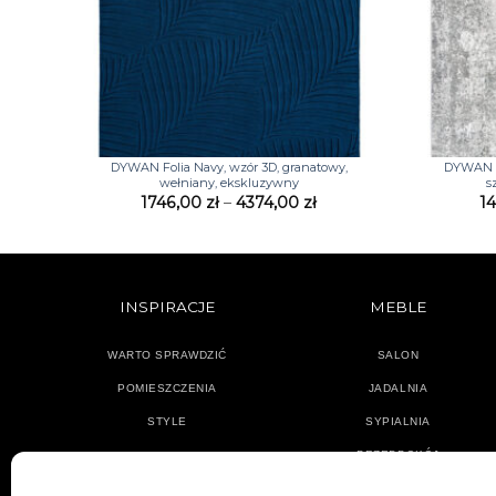
+
+
DYWAN Folia Navy, wzór 3D, granatowy,
DYWAN Im
wełniany, ekskluzywny
s
Zakres
1746,00
zł
–
4374,00
zł
1
cen:
od
1746,00 zł
do
4374,00 zł
INSPIRACJE
MEBLE
WARTO SPRAWDZIĆ
SALON
POMIESZCZENIA
JADALNIA
STYLE
SYPIALNIA
PRZEDPOKÓJ