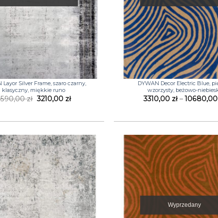
+
ayor Silver Frame, szaro czarny,
DYWAN Decor Electric Blue, pi
klasyczny, miękkie runo
wzorzysty, beżowo-niebies
Pierwotna
Aktualna
4590,00
zł
3210,00
zł
3310,00
zł
–
10680,0
cena
cena
wynosiła:
wynosi:
4590,00 zł.
3210,00 zł.
Wyprzedany