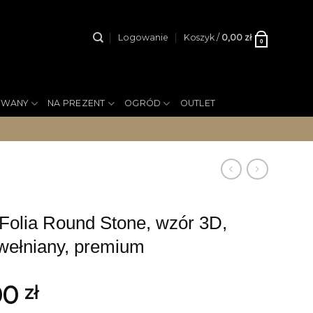
Logowanie
Koszyk /
0,00
zł
0
YWANY
NA PREZENT
OGRÓD
OUTLET
lia Round Stone, wzór 3D,
wełniany, premium
00
zł