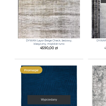
+
+
DYWAN Layor Beige Check, beżowy,
DYWAN L
klasyczny, miękkie runo
4590,00
zł
Promocja!
Wyprzedany