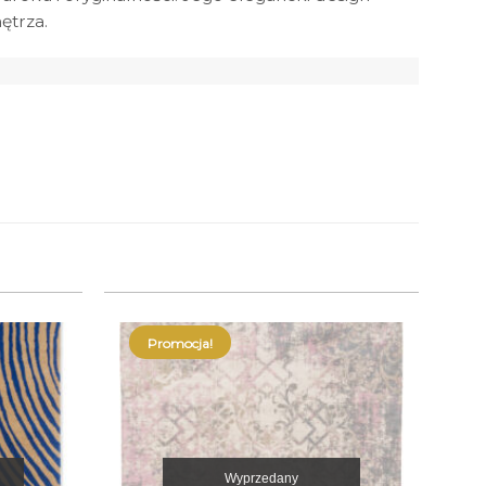
ętrza.
Promocja!
Wyprzedany