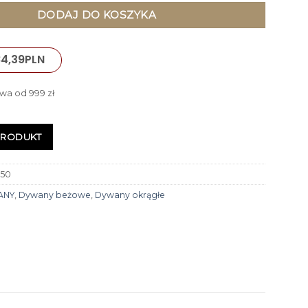
DODAJ DO KOSZYKA
84,39
PLN
wa od 999 zł
PRODUKT
150
ANY
,
Dywany beżowe
,
Dywany okrągłe