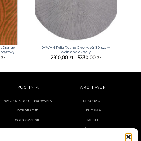
+
t Orange,
DYWAN Folia Round Grey, wzór 3D, szary,
-brązowy
wełniany, okrągły
Zakres
Zakres
0
zł
2910,00
zł
–
5330,00
zł
cen:
cen:
od
od
3310,00 zł
2910,00 zł
do
do
10680,00 zł
5330,00 zł
KUCHNIA
ARCHIWUM
NACZYNIA DO SERWOWANIA
DEKORACJE
DEKORACJE
KUCHNIA
WYPOSAŻENIE
MEBLE
OŚWIETLENIE