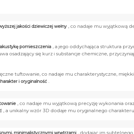
, co nadaje mu wyjątkową de
yższej jakości dziewiczej wełny
, a jego oddychająca struktura prz
 akustykę pomieszczenia
wa osadzający się kurz i substancje chemiczne, przyczyniaj
czne tuftowanie, co nadaje mu charakterystyczne, miękkie
.
arakter i oryginalność
, co nadaje mu wyjątkową precyzję wykonania ora
ftowanie
, a unikalny wzór 3D dodaje mu oryginalnego charakteru
ć
, dodając im subtelnego 
nymi, minimalistycznymi wnętrzami