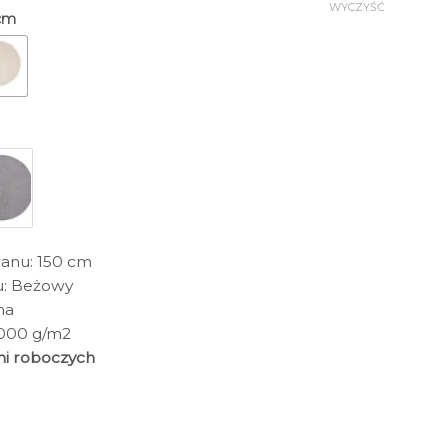
WYCZYŚĆ
 cm
anu: 150 cm
u: Beżowy
na
4000 g/m2
ni roboczych
olia Round Stone, wzór 3D, beżowy, wełniany, premium