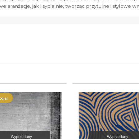
e aranżacje, jak i sypialnie, tworząc przytulne i stylowe wn
cja!
Wyprzedany
Wyprzedany