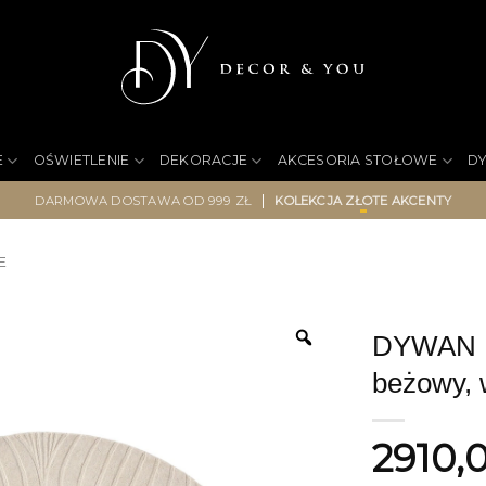
E
OŚWIETLENIE
DEKORACJE
AKCESORIA STOŁOWE
D
|
DARMOWA DOSTAWA OD 999 ZŁ
KOLEKCJA ZŁOTE AKCENTY
E
DYWAN Fo
beżowy, 
2910,