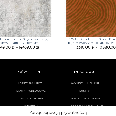
+
perial Electric Grey nowoczesny,
DYWAN Decor Electric Groove Burn
zary w ornamenty, premium
piękny, wzorzysty, pomarańczowo
Zakres
449,00
zł
–
14439,00
zł
3310,00
zł
–
10680,0
cen:
od
1449,00 zł
do
14439,00 zł
OŚWIETLENIE
DEKORACJE
LAMPY SUFITOWE
WAZONY I DONICZKI
LAMPY PODŁOGOWE
LUSTRA
LAMPY STOŁOWE
DEKORACJE ŚCIENNE
KINKIETY
AKCESORIA ŁAZIENKOWE
Zarządzaj swoją prywatnością
TEKSTYLIA