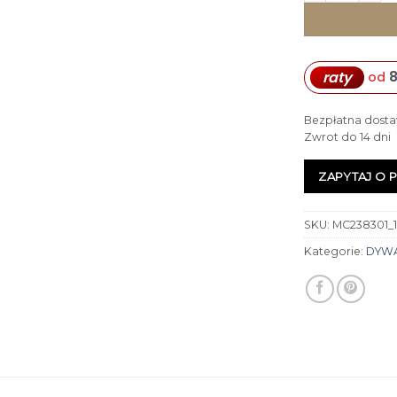
raty
od
Bezpłatna dosta
Zwrot do 14 dni
ZAPYTAJ O 
SKU:
MC238301_
Kategorie:
DYW