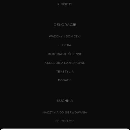
KINKIETY
DEKORACJE
WAZONY I DONICZKI
LUSTRA
DEKORACJE ŚCIENNE
AKCESORIA ŁAZIENKOWE
TEKSTYLIA
DODATKI
KUCHNIA
NACZYNIA DO SERWOWANIA
DEKORACJE
WYPOSAŻENIE