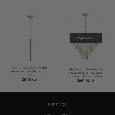
2275,20 zł.
1769,0
Wyprzedany
LAMPA WISZĄCA Organic
LAMPA WISZĄCA Arwena
metalowa złota glamour 1 x
nowoczesna z metalowo-
LED
szklanym kloszem duża
391,50
zł
3861,00
zł
INSPIRACJE
WARTO SPRAWDZIĆ