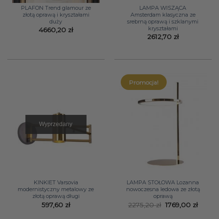
PLAFON Trend glamour ze
LAMPA WISZĄCA
złotą oprawą i kryształami
Amsterdam klasyczna ze
duży
srebrną oprawą i szklanymi
kryształami
4660,20
zł
2612,70
zł
Promocja!
Wyprzedany
KINKIET Varsovia
LAMPA STOŁOWA Lozanna
modernistyczny metalowy ze
nowoczesna ledowa ze złotą
złotą oprawą długi
oprawą
Pierwotna
Aktua
597,60
zł
2275,20
zł
1769,00
zł
cena
cena
wynosiła:
wynosi