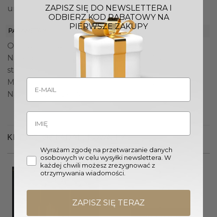
ZAPISZ SIĘ DO NEWSLETTERA I
unikalnością.
ODBIERZ KOD RABATOWY NA
PIERWSZE ZAKUPY
PARAMETRY
Oprawa żarówki: E27
Nakładka mocująca oprawę żarówki: Wykonana ze
stali chromowanej
Maksymalna moc żarówki żarowej: 60W
Napięcie: 220-240V
KLIENCI OGLĄDALI RÓWNIEŻ
Wyrażam zgodę na przetwarzanie danych
osobowych w celu wysyłki newslettera. W
każdej chwili możesz zrezygnować z
otrzymywania wiadomości.
ZAPISZ SIĘ TERAZ