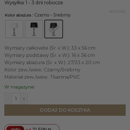
Wysyłka: 1 - 3 dni robocze
WYCZYŚĆ
: Czarno - Srebrny
Kolor abażura
Wymiary całkowite (Śr. x W.): 33 x 56 cm
Wymiary podstawy (Śr. x W.): 16 x 36 cm
Wymiary abażura (Śr. x W.): 27/33 x 20 cm
Kolor zew./wew.: Czarny/Srebrny
Materiał zew./wew.: Tkanina/PVC
W magazynie
ilość LAMPA STOŁOWA 4concepts Petit Trianon Transpare
DODAJ DO KOSZYKA
raty
21,51
PLN
od