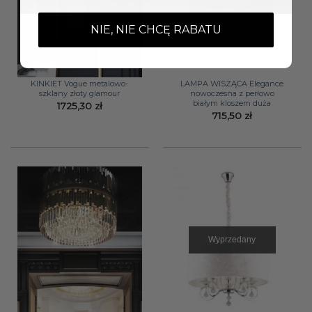
Wyprzedany
NIE, NIE CHCĘ RABATU
KINKIET Vogue metalowo-
LAMPA WISZĄCA Elegance
szklany złoty glamour
nowoczesna z perłowo
białym kloszem duża
1725,30
zł
715,50
zł
Wyprzedany