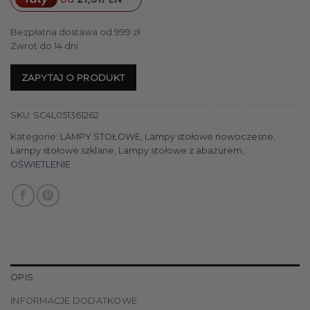
Bezpłatna dostawa od 999 zł
Zwrot do 14 dni
ZAPYTAJ O PRODUKT
SKU:
SC4L051361262
Kategorie:
LAMPY STOŁOWE
,
Lampy stołowe nowoczesne
,
Lampy stołowe szklane
,
Lampy stołowe z abażurem
,
OŚWIETLENIE
OPIS
INFORMACJE DODATKOWE