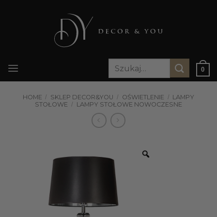
Przewiń
do
zawartości
Szukaj:
0
HOME
/
SKLEP DECOR&YOU
/
OŚWIETLENIE
/
LAMPY
STOŁOWE
/
LAMPY STOŁOWE NOWOCZESNE